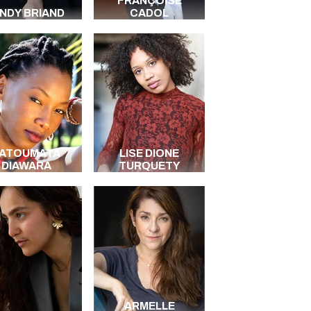
FRANÇOISE
INDY BRIAND
CADOL
ATOUMATA
LISE DIONE
DIAWARA
TURQUETY
ARMELLE