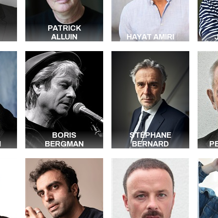
PATRICK
ALLUIN
HAYAT AMIRI
BORIS
STÉPHANE
M
BERGMAN
BERNARD
P