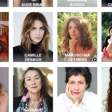
MARIANNE
AUDE BIBAS
BORGO
C
CAMILLE
MARUSCHKA
F
DESBOS
DETMERS
NATHALIE