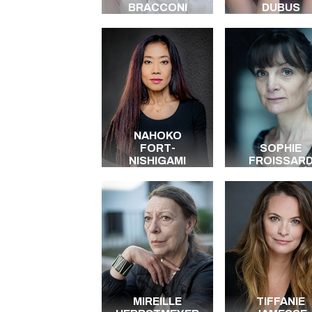
BRACCONI
DUBUS
NAHOKO
FORT-
SOPHIE
NISHIGAMI
FROISSAR
MIREILLE
TIFFANIE