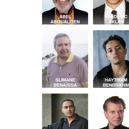
ABEL
FRÉDÉRIC
ABOUALITEN
AKLAN
SLIMANE
HAYTHAM
BENAÏSSA
BENBRAHI