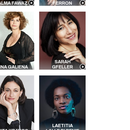
ALMA FAWAZ
FERRON
SARAH
NA GALIENA
GFELLER
LAETITIA