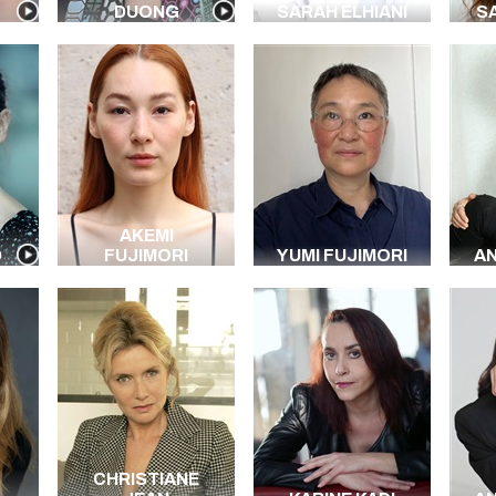
DUONG
SARAH ELHIANI
S
AKEMI
D
FUJIMORI
YUMI FUJIMORI
AN
CHRISTIANE