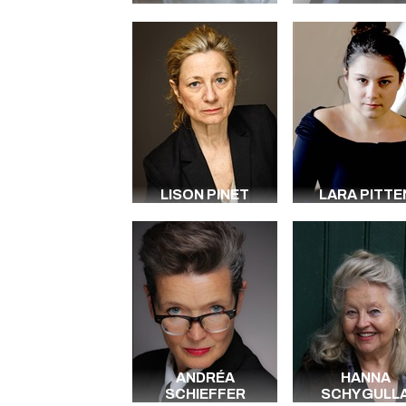
LISON PINET
LARA PITTE
ANDRÉA
HANNA
SCHIEFFER
SCHYGULL