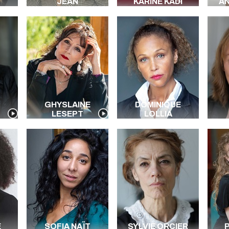
JEAN
KARINE KADI
AN
GHYSLAINE
DOMINIQUE
LESEPT
LOLLIA
E
SOFIA NAÏT
SYLVIE ORCIER