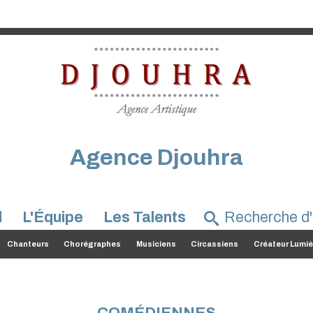
Agence Djouhra
l
L'Équipe
Les Talents
Chanteurs
Chorégraphes
Musiciens
Circassiens
Créateur Lumiè