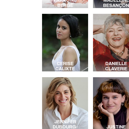
FRANCINE
MADELEINE
BERGÉ
BESANÇON
CERISE
DANIELLE
CALIXTE
CLAVERIE
JENNIFER
DUBOURG-
JUSTINE