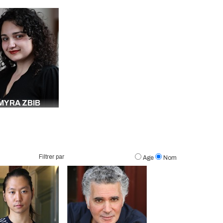
MYRA ZBIB
Filtrer par
Age
Nom