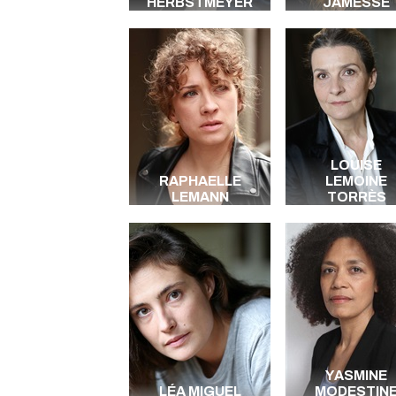
HERBSTMEYER
JAMESSE
LOUISE
RAPHAELLE
LEMOINE
LEMANN
TORRÈS
YASMINE
LÉA MIGUEL
MODESTIN