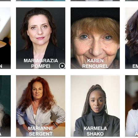
MARIAGRAZIA
KAREN
N
POMPEI
RENCUREL
E
MARIANNE
KARMELA
A
SERGENT
SHAKO
A