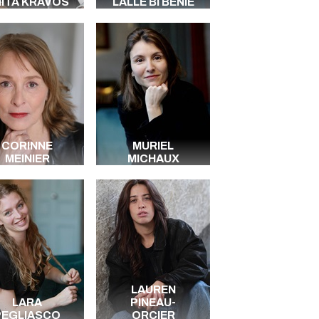
ITA KRAVOS
LALLE BI BENIE
CORINNE
MURIEL
MEINIER
MICHAUX
LAUREN
LARA
PINEAU-
PEGLIASCO
ORCIER