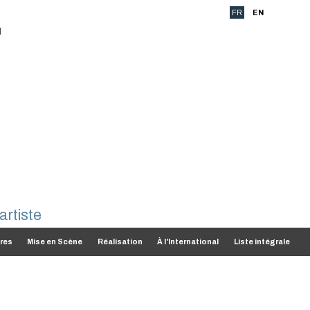
FR
EN
res
Mise en Scène
Réalisation
À l'International
Liste intégrale