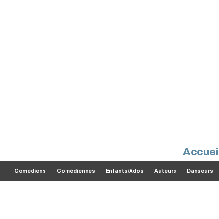
Accuei
Comédiens
Comédiennes
Enfants/Ados
Auteurs
Danseurs