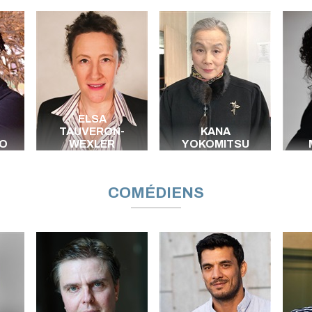
ELSA
TAUVERON-
KANA
O
WEXLER
YOKOMITSU
COMÉDIENS