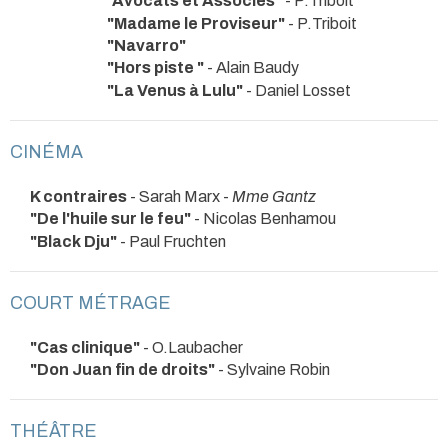
"Avocats et Associés"
- P.Triboit
"Madame le Proviseur"
- P.Triboit
"Navarro"
"Hors piste "
- Alain Baudy
"La Venus à Lulu"
- Daniel Losset
CINÉMA
K contraires
- Sarah Marx -
Mme Gantz
"De l'huile sur le feu"
- Nicolas Benhamou
"Black Dju"
- Paul Fruchten
COURT MÉTRAGE
"Cas clinique"
- O.Laubacher
"Don Juan fin de droits"
- Sylvaine Robin
THÉÂTRE