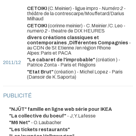
CETOIKI
(C.Meinier) - ligue impro -
Numéro 2
-
théâtre de la contrescarpe/Mouffetard/Darius
Milhaud
CETOIKI
(corinne meinier) - C.Meinier /C.Leo -
numero 2
- theatre de DIX HEURES
divers créations classiques et
contemporaines ,Différentes Compagnies
-
au CDN de St Etienne /en région Rhone
Alpes:Paris et PACA
"Le cabaret de l'improbable"
(création ) -
2011/12
Patrice Zonta
- Paris et Régions
"Etat Brut"
(création ) - Michel Lopez
- Paris
(Dansoir de K.Saporta)
PUBLICITÉ
"NJÜT" famille en ligne web série pour IKEA
"La collective du boeuf"
- J;Y.Lafesse
"M6 Net"
- O.Laubacher
"Les tickets restaurants"