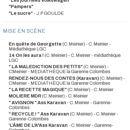
"Les journées Volkswagen"
"Pampers"
"Le sucre"
- J.P GOULDE
MISE EN SCÈNE
En quête de Georgette
(C.Meinier) - C.Meinier
-
Médiathèque LGC
14 On les aura !
(C.Meinier) - C.Meinier
- médiathèque
LGC
" LA MALEDICTION DES PETITS"
(C.Meinier) -
CMeinier
- MEDIATHÈQUE la Garenne Colombes
RENDEZ-NOUS DES CONTES (Karavan)
(C.Meinier) -
CMeinier
- MEDIATHÈQUE la Garenne Colombes
" LA RECETTE MAGIQUE"
(C.Meinier) - C.Meinier
MOLIERE MDR
(C.Meinier) - C.Meinier
" AVIGNON " Ass Karavan
- C.Meinier
- Garenne-
Colombes
" RECYCLE ! " Ass Karavan
(C.Meinier) - C.Meinier
-
Garenne-Colombes
'L'ÂME DE L'A"Ass Karavan
- C.Meinier
- Garenne-