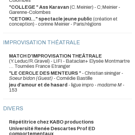
Colombes
"COLLEGE " Ass Karavan
(C.Meinier) - C;Meinier
-
Garenne-Colombes
"CETOIKI..." spectacle jeune public
(création et
conception) - corinne Meinier
- Paris/régions
IMPROVISATION THÉATRALE
MATCH D'IMPROVISATION THEÂTRALE
(Y.Leduc/R.Gravel) - LIFI
- Bataclan+ Elysée Montmartre
... Tournées France Etranger
"LE CERCLE DES MENTEURS "
- Christian sininger -
Soeur bidon (Guest)
- Comédie Bastille
jeu d'amour et de hasard
- ligue impro -
madame M
-
153
DIVERS
Répétitrice chez KABO productions
Université Renée Descartes Prof ED
comportementaux