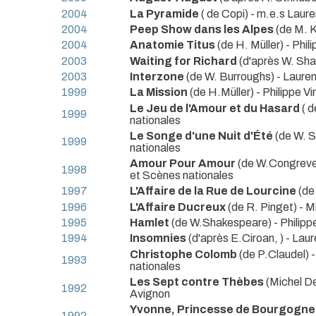
2004
La Pyramide
( de Copi) - m.e.s Laur
2004
Peep Show dans les Alpes
(de M. K
2004
Anatomie Titus
(de H. Müller) - Phil
2003
Waiting for Richard
(d'après W. Sha
2003
Interzone
(de W. Burroughs) - Laure
1999
La Mission
(de H.Müller) - Philippe V
Le Jeu de l'Amour et du Hasard
( 
1999
nationales
Le Songe d'une Nuit d'Été
(de W.
1999
nationales
Amour Pour Amour
(de W.Congre
1998
et Scènes nationales
1997
L'Affaire de la Rue de Lourcine
(de
1996
L'Affaire Ducreux
(de R. Pinget) - 
1995
Hamlet
(de W.Shakespeare) - Philipp
1994
Insomnies
(d'après E.Ciroan, ) - Lau
Christophe Colomb
(de P.Claudel
1993
nationales
Les Sept contre Thèbes
(Michel De
1992
Avignon
Yvonne, Princesse de Bourgogne
1992