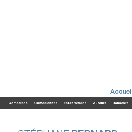
Accuei
Comédiens
Comédiennes
Enfants/Ados
Auteurs
Danseurs