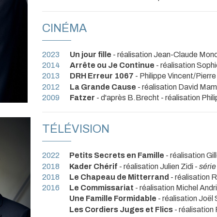
CINÉMA
2023
Un jour fille
- réalisation Jean-Claude Mon
2014
Arrête ou Je Continue
- réalisation Sophie
2013
DRH Erreur 1067
- Philippe Vincent/Pierr
2012
La Grande Cause
- réalisation David Mam
2009
Fatzer
- d'après B.Brecht - réalisation Phi
TÉLÉVISION
2022
Petits Secrets en Famille
- réalisation Gil
2018
Kader Chérif
- réalisation Julien Zidi -
série
2018
Le Chapeau de Mitterrand
- réalisation 
2016
Le Commissariat
- réalisation Michel Andr
Une Famille Formidable
- réalisation Joël
Les Cordiers Juges et Flics
- réalisation