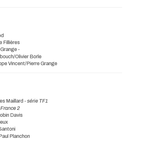
od
 Fillières
e Grange -
bouch/Olivier Borle
lippe Vincent/Pierre Grange
les Maillard -
série TF1
 France 2
Robin Davis
ieux
 Santoni
 Paul Planchon