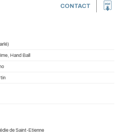
CONTACT
arlé)
rime, Hand Ball
no
tin
médie de Saint-Etienne