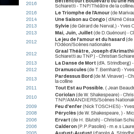
Bettencourt Boulevard ou une Hi
2016
Schiaretti
- TNP/Théâtre de la colline
2016
Le Triomphe de l'Amour
(de Mariva
2014
Une Saison au Congo
( d’Aimé Césai
2013
Sylvie
(de Gérard de Nerval,) - Yves
2013
Mai, Juin, Juillet
(de D.Guénoun) - Ch
Le jeu de l'amour et du hasard
(de 
2012
l'Odéon/Scènes nationales
Graal Théâtre, Joseph d'Arimathi
2012
Schiaretti au TNP ) - Christian Schiare
2013
La Danse de Mort
(d'A. Strindberg)
2012
Dramuscules
(de T.Bernhard) - Yve
Pardessus Bord
(de M.Vinaver) - Chr
2013
la colline
2011
Tout Est au Possible.
( Jean Beaudri
Coriolan
(de W. Shakespeare) - Christ
2010
TNP/AMANDIERS/Scènes National
2009
Feu d'enfer
(Nick TOSCHES) - Yves
2008
Péryclès
(de W. Shakespeare, ) - Mi
2006
Ervart
(de H. Blutsh) - Christian Schi
2006
Calderon
(P.P.Pasolini) - m.e.s Laur
2005
August-August
(d'après A. Strindb