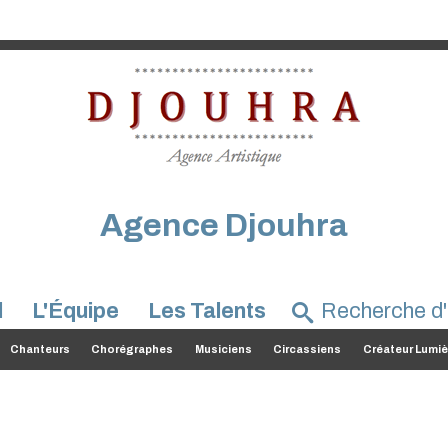
Agence Djouhra
l
L'Équipe
Les Talents
Chanteurs
Chorégraphes
Musiciens
Circassiens
Créateur Lumiè