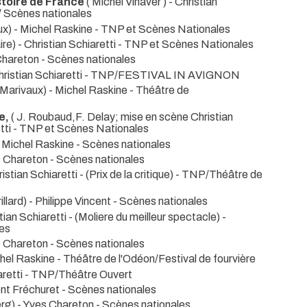
stoire de France
( Michel Vinaver ) - Christian
/ Scènes nationales
ux) - Michel Raskine
- TNP et Scènes Nationales
re) - Christian Schiaretti
- TNP et Scènes Nationales
 Chareton
- Scènes nationales
ristian Schiaretti
- TNP/FESTIVAL IN AVIGNON
Marivaux) - Michel Raskine
- Théâtre de
e,
( J. Roubaud,F. Delay; mise en scène Christian
tti
- TNP et Scènes Nationales
 - Michel Raskine
- Scènes nationales
s Chareton
- Scènes nationales
istian Schiaretti -
(Prix de la critique) - TNP/Théâtre de
llard) - Philippe Vincent
- Scènes nationales
ian Schiaretti -
(Moliere du meilleur spectacle) -
es
 Chareton
- Scènes nationales
chel Raskine
- Théâtre de l'Odéon/Festival de fourvière
aretti
- TNP/Théâtre Ouvert
ent Fréchuret
- Scènes nationales
erg) - Yves Chareton
- Scènes nationales