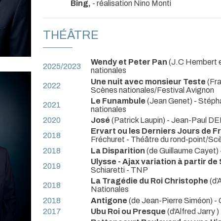
Bing,
- réalisation Nino Monti
THÉÂTRE
Wendy et Peter Pan
(J.C Hembert e
2025/2023
nationales
Une nuit avec monsieur Teste
(Fra
2022
Scènes nationales/Festival Avignon
Le Funambule
(Jean Genet) - Stéph
2021
nationales
2020
José
(Patrick Laupin) - Jean-Paul 
Ervart ou les Derniers Jours de 
2018
Fréchuret
- Théâtre du rond-point/Sc
2018
La Disparition
(de Guillaume Cayet) 
Ulysse - Ajax variation à partir d
2019
Schiaretti
- TNP
La Tragédie du Roi Christophe
(d’
2018
Nationales
2018
Antigone
(de Jean-Pierre Siméon) - 
2017
Ubu Roi ou Presque
(d'Alfred Jarry )