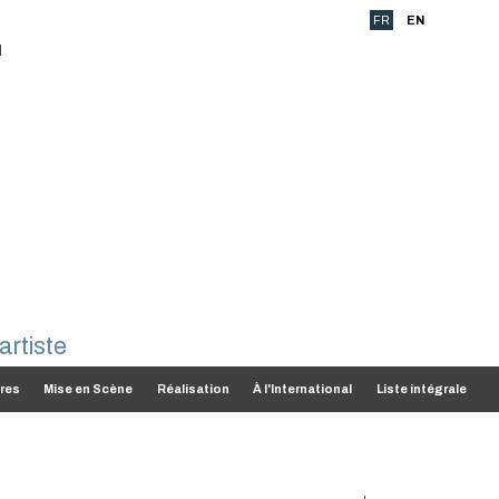
FR
EN
res
Mise en Scène
Réalisation
À l'International
Liste intégrale