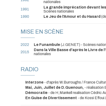
nationales
La grande imprécation devant les 
1991
Scènes nationales
1990
Le Jeu de l'Amour et du Hasard
(d
MISE EN SCÈNE
2022
Le Funambule
(J.GENET)
- Scènes natio
Dans la Ville Basse d'après le Livre de l'
2015
nationales
RADIO
Interzone
- d'après W.Burroughs / France Cultu
Mai, Juin, Juillet de D.Guenoun,
- réalisatio
Démocratie
- de H,Mankell realisation Cédric 
En Guise de Divertissement
- de Kossi Effoui