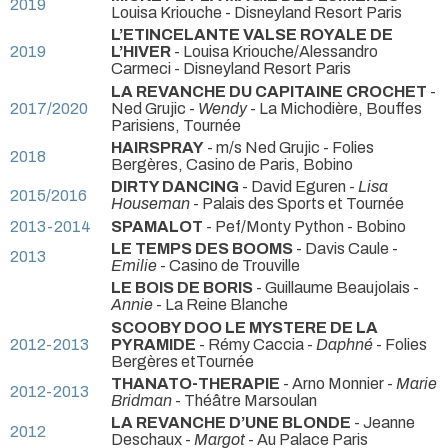
2019
Louisa Kriouche
- Disneyland Resort Paris
L’ETINCELANTE VALSE ROYALE DE
2019
L’HIVER
- Louisa Kriouche/Alessandro
Carmeci
- Disneyland Resort Paris
LA REVANCHE DU CAPITAINE CROCHET
-
2017/2020
Ned Grujic -
Wendy
- La Michodière, Bouffes
Parisiens, Tournée
HAIRSPRAY
- m/s Ned Grujic
- Folies
2018
Bergères, Casino de Paris, Bobino
DIRTY DANCING
- David Eguren -
Lisa
2015/2016
Houseman
- Palais des Sports et Tournée
2013-2014
SPAMALOT
- Pef/Monty Python
- Bobino
LE TEMPS DES BOOMS
- Davis Caule -
2013
Emilie
- Casino de Trouville
LE BOIS DE BORIS
- Guillaume Beaujolais -
Annie
- La Reine Blanche
SCOOBY DOO LE MYSTERE DE LA
2012-2013
PYRAMIDE
- Rémy Caccia -
Daphné
- Folies
Bergères etTournée
THANATO-THERAPIE
- Arno Monnier -
Marie
2012-2013
Bridman
- Théâtre Marsoulan
LA REVANCHE D’UNE BLONDE
- Jeanne
2012
Deschaux -
Margot
- Au Palace Paris