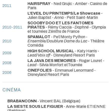
HAIRSPRAY
- Ned Grujic -
Amber
- Casino de
2011
Paris
L’EVEIL DU PRINTEMPS/Le Showcase
-
Julien Baptist -
Anna
- Petit Saint-Martin
SCOOBY DOO ET LES FANTOMES
2010-2011
PIRATES
- Rémy Caccia -
Daphné
- Olympia
et tournées Zéniths de France
SPAMALOT
- Pef/Monty Python -
2010
Ensemble/Doublure Dame du Lac
- Théâtre
Comédia
HIGH SCHOOL MUSICAL
- Katy Harris -
2009
Lead/Voix off
- Disneyland Resort Paris
LA JAVA DES MEMOIRES
- Roger Louret -
2008
Lead
- Silvia Monfort etTournée
CINEFOLIES
- Emmanuel Lenormand
-
2006
Disneyland Resort Paris
CINÉMA
BRABANCONN
- Vincent BAL (Belgique)
LA SIESTE SOUS LE FIGUIER
- Anne-Marie ETIENNE
(Belgique)