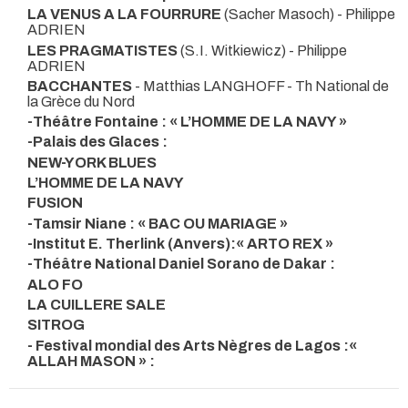
LA VENUS A LA FOURRURE
(Sacher Masoch) - Philippe
ADRIEN
LES PRAGMATISTES
(S.I. Witkiewicz) - Philippe
ADRIEN
BACCHANTES
- Matthias LANGHOFF
- Th National de
la Grèce du Nord
-Théâtre Fontaine : « L’HOMME DE LA NAVY »
-Palais des Glaces :
NEW-YORK BLUES
L’HOMME DE LA NAVY
FUSION
-Tamsir Niane : « BAC OU MARIAGE »
-Institut E. Therlink (Anvers):« ARTO REX »
-Théâtre National Daniel Sorano de Dakar :
ALO FO
LA CUILLERE SALE
SITROG
- Festival mondial des Arts Nègres de Lagos :«
ALLAH MASON » :