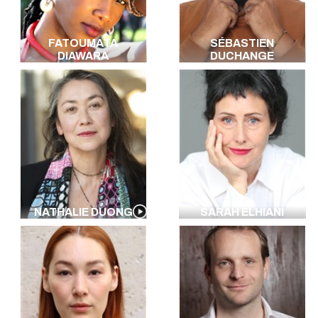
FATOUMATA
SÉBASTIEN
DIAWARA
DUCHANGE
NATHALIE DUONG
SARAH ELHIANI