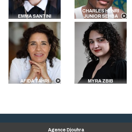
CHARLES HENRI
EMMA SANTINI
JUNIOR SEHBA
AFIDA TAHRI
MYRA ZBIB
Agence Djouhra