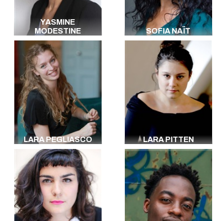
YASMINE
MODESTINE
SOFIA NAÏT
LARA PEGLIASCO
LARA PITTEN