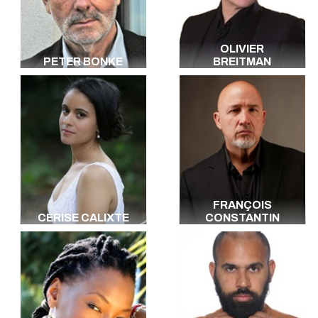
Italien
Japonais
Portugais
OLIVIER
Hébreu
PETER BONKE
BREITMAN
Berbère
Kabyle
Vietnamien
Danois
Luxembourgeois
Arabe Littéraire
Toutes les langues
FRANÇOIS
CERISE CALIXTE
CONSTANTIN