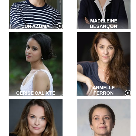
Italien
Arabe
Kabyle
MADELEINE
Egyptien
JUN AZUMA
BESANÇON
Luxembourgeois
Arabe Littéraire
Toutes les langues
ARMELLE
CERISE CALIXTE
FERRON