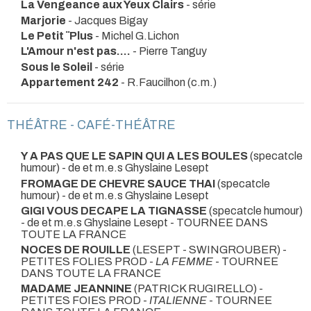
La Vengeance aux Yeux Clairs
- série
Marjorie
- Jacques Bigay
Le Petit ¨Plus
- Michel G.Lichon
L'Amour n'est pas....
- Pierre Tanguy
Sous le Soleil
- série
Appartement 242
- R.Faucilhon (c.m.)
THÉÂTRE - CAFÉ-THÉÂTRE
Y A PAS QUE LE SAPIN QUI A LES BOULES
(specatcle
humour) - de et m.e.s Ghyslaine Lesept
FROMAGE DE CHEVRE SAUCE THAI
(specatcle
humour) - de et m.e.s Ghyslaine Lesept
GIGI VOUS DECAPE LA TIGNASSE
(specatcle humour)
- de et m.e.s Ghyslaine Lesept
- TOURNEE DANS
TOUTE LA FRANCE
NOCES DE ROUILLE
(LESEPT - SWINGROUBER) -
PETITES FOLIES PROD -
LA FEMME
- TOURNEE
DANS TOUTE LA FRANCE
MADAME JEANNINE
(PATRICK RUGIRELLO) -
PETITES FOIES PROD -
ITALIENNE
- TOURNEE