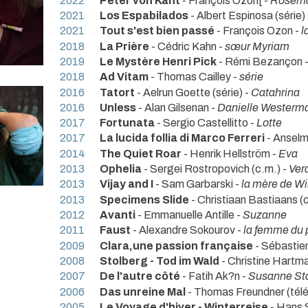
2022
Peter von Kant
- François Ozon[ -
Rosema
2021
Los Espabilados
- Albert Espinosa (série)
2021
Tout s'est bien passé
- François Ozon -
l
2018
La Prière
- Cédric Kahn -
sœur Myriam
2019
Le Mystère Henri Pick
- Rémi Bezançon 
2018
Ad Vitam
- Thomas Cailley -
série
2016
Tatort
- Aelrun Goette (série) -
Catahrina
2016
Unless
- Alan Gilsenan -
Danielle Westerm
2017
Fortunata
- Sergio Castellitto -
Lotte
2017
La lucida follia di Marco Ferreri
- Anselm
2014
The Quiet Roar
- Henrik Hellström -
Eva
2013
Ophelia
- Sergei Rostropovich (c.m.) -
Ver
2013
Vijay and I
- Sam Garbarski -
la mère de Wi
2013
Specimens Slide
- Christiaan Bastiaans (
2012
Avanti
- Emmanuelle Antille -
Suzanne
2011
Faust
- Alexandre Sokourov -
la femme du 
2009
Clara,une passion française
- Sébastien 
2008
Stolberg - Tod im Wald
- Christine Hartm
2007
De l'autre côté
- Fatih Ak?n -
Susanne St
2006
Das unreine Mal
- Thomas Freundner (télé
2005
Le Voyage d'hiver - Winterreise
- Hans S