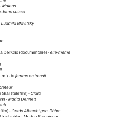
rie
 -
Malena
a dame suisse
-
Ludmila Blavitsky
an
a Dell'Olio (documentaire) -
elle-même
a
ll
c.m.) -
la femme en transit
prêteur
Grall (téléfilm) -
Clara
ann -
Marita Dennett
aub
film) -
Gerda Albrecht geb. Böhm
teinbichler -
Martha Brenninger