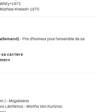
 «Whity»1971
 «Mathias Kneissl» 1970
 allemand)
- Prix d'honneur pour l'ensemble de sa
 sa carrière
mmern
.m.) -
Magdalena
gos Lánthimos -
Martha Von Kurtzroc