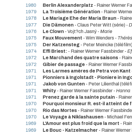
1980
Berlin Alexanderplatz
- Rainer Werner Fa
1979
La Troisième Génération
- Rainer Werne
1978
Le Mariage Ehe der Maria Braun
- Raine
1977
Die Dämonen
- Claus Peter Witt (série) -
D
1976
Le Clown
- Vojt?ch Jasný -
Marie
1975
Faux Mouvement
- Wim Wenders -
Thérè
1975
Der Katzensteg
- Peter Meincke (téléfilm
1974
Effi Briest:
- Rainer Werner Fassbinder -
Ef
1972
Le Marchand des quatre saisons
- Rain
1972
Gibier de passage
- Rainer Werner Fassb
1971
Les Larmes amères de Petra von Kant
1971
Pionniers à Ingolstadt - Pioniere in Ing
1971
Jakob von Gunten
- Peter Lilienthal (téléf
1971
Whity
- Rainer Werner Fassbinder -
Hanna
1971
Prenez garde à la sainte putain
- Raine
1970
Pourquoi monsieur R. est-il atteint de 
1970
Rio das Mortes
- Rainer Werner Fassbinder 
1970
Le Voyage à Niklashausen
- Michael Feng
1969
L'Amour est plus froid que la mort
- Rai
1969
Le Bouc - Katzelmacher
- Rainer Werner