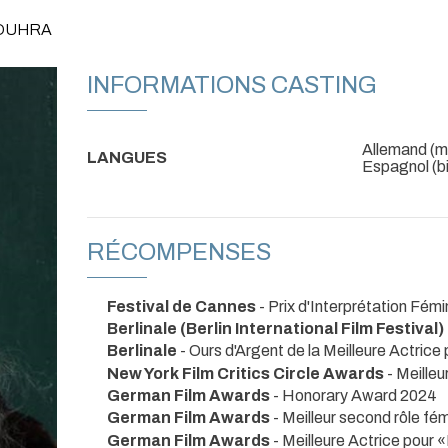
JOUHRA
INFORMATIONS CASTING
Allemand (mat
LANGUES
Espagnol (bi
RÉCOMPENSES
Festival de Cannes
- Prix d'Interprétation Fémi
Berlinale (Berlin International Film Festival)
Berlinale
- Ours d'Argent de la Meilleure Actri
New York Film Critics Circle Awards
- Meille
German Film Awards
- Honorary Award 2024
German Film Awards
- Meilleur second rôle fé
German Film Awards
- Meilleure Actrice pour