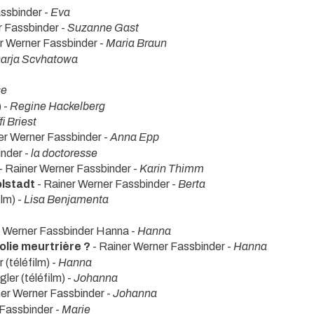
ssbinder -
Eva
r Fassbinder -
Suzanne Gast
r Werner Fassbinder -
Maria Braun
arja Scvhatowa
se
) -
Regine Hackelberg
fi Briest
er Werner Fassbinder -
Anna Epp
inder -
la doctoresse
- Rainer Werner Fassbinder -
Karin Thimm
olstadt
- Rainer Werner Fassbinder -
Berta
ilm) -
Lisa Benjamenta
r Werner Fassbinder Hanna -
Hanna
folie meurtrière ?
- Rainer Werner Fassbinder -
Hanna
(téléfilm) -
Hanna
ler (téléfilm) -
Johanna
ner Werner Fassbinder -
Johanna
 Fassbinder -
Marie