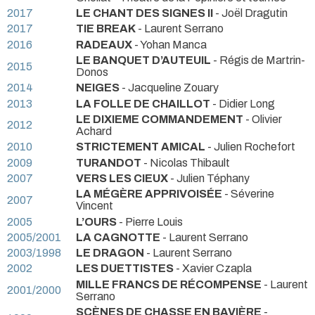
2017
LE CHANT DES SIGNES II
- Joël Dragutin
2017
TIE BREAK
- Laurent Serrano
2016
RADEAUX
- Yohan Manca
LE BANQUET D’AUTEUIL
- Régis de Martrin-
2015
Donos
2014
NEIGES
- Jacqueline Zouary
2013
LA FOLLE DE CHAILLOT
- Didier Long
LE DIXIEME COMMANDEMENT
- Olivier
2012
Achard
2010
STRICTEMENT AMICAL
- Julien Rochefort
2009
TURANDOT
- Nicolas Thibault
2007
VERS LES CIEUX
- Julien Téphany
LA MÉGÈRE APPRIVOISÉE
- Séverine
2007
Vincent
2005
L’OURS
- Pierre Louis
2005/2001
LA CAGNOTTE
- Laurent Serrano
2003/1998
LE DRAGON
- Laurent Serrano
2002
LES DUETTISTES
- Xavier Czapla
MILLE FRANCS DE RÉCOMPENSE
- Laurent
2001/2000
Serrano
SCÈNES DE CHASSE EN BAVIÈRE
-