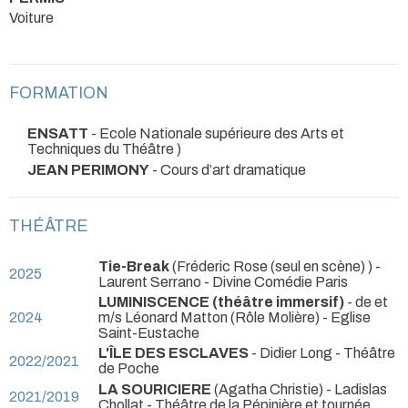
Voiture
FORMATION
ENSATT
- Ecole Nationale supérieure des Arts et
Techniques du Théâtre )
JEAN PERIMONY
- Cours d’art dramatique
THÉÂTRE
Tie-Break
(Fréderic Rose (seul en scène) ) -
2025
Laurent Serrano
- Divine Comédie Paris
LUMINISCENCE (théâtre immersif)
- de et
2024
m/s Léonard Matton (Rôle Molière)
- Eglise
Saint-Eustache
L'ÎLE DES ESCLAVES
- Didier Long
- Théâtre
2022/2021
de Poche
LA SOURICIERE
(Agatha Christie) - Ladislas
2021/2019
Chollat
- Théâtre de la Pépinière et tournée