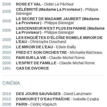
2006
ROSE ET VAL
- Didier Le Pêcheur
CÉLÉBRITÉ (Madame La Proviseur)
- Philippe
2005
Bérenger
LE SECRET DE MADAME JAUBERT (Madame
2005
La Proviseur)
- Philippe Bérenger
L’ASCENSEUR N’EST PLUS EN PANNE (Madame
2005
La Proviseur)
- Philippe Bérenger
LES ENQUÊTES D’ÉLOÏSE ROMELE MIROIR DE
2005
L’EAU
- Christophe Douchand
2004
LE MIROIR DE L’EAU
- Edwin Bailly
2002
FRED ET SON ORCHESTRE
- Michaëla Watteaux
2001
PARI SUR LA VIE
- Claude-Michel Rome
2000
L’ESPRIT DE FAMILLE
- Claude-Michel Rome
1991
CAS DE DIVORCE
CINÉMA
2019
DES JOURS SAUVAGES
- David Lanzmann
2010
D’AMOUR ET D’EAU FRAÎCHE
- Isabelle Czajka
2008
PARIS
- Cédric Klapisch