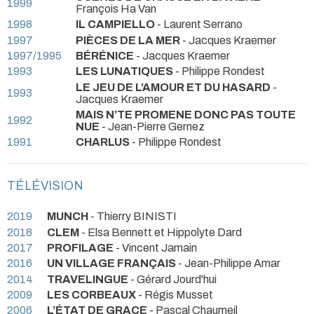
1999
François Ha Van
1998
IL CAMPIELLO
- Laurent Serrano
1997
PIÈCES DE LA MER
- Jacques Kraemer
1997/1995
BÉRÉNICE
- Jacques Kraemer
1993
LES LUNATIQUES
- Philippe Rondest
LE JEU DE L’AMOUR ET DU HASARD
-
1993
Jacques Kraemer
MAIS N’TE PROMENE DONC PAS TOUTE
1992
NUE
- Jean-Pierre Gernez
1991
CHARLUS
- Philippe Rondest
TÉLÉVISION
2019
MUNCH
- Thierry BINISTI
2018
CLEM
- Elsa Bennett et Hippolyte Dard
2017
PROFILAGE
- Vincent Jamain
2016
UN VILLAGE FRANÇAIS
- Jean-Philippe Amar
2014
TRAVELINGUE
- Gérard Jourd'hui
2009
LES CORBEAUX
- Régis Musset
2006
L’ÉTAT DE GRACE
- Pascal Chaumeil