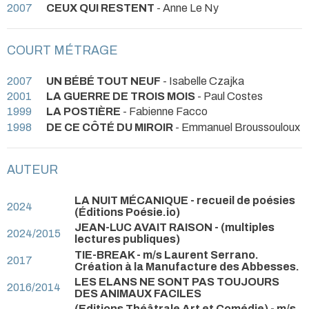
2007
CEUX QUI RESTENT
- Anne Le Ny
COURT MÉTRAGE
2007
UN BÉBÉ TOUT NEUF
- Isabelle Czajka
2001
LA GUERRE DE TROIS MOIS
- Paul Costes
1999
LA POSTIÈRE
- Fabienne Facco
1998
DE CE CÔTÉ DU MIROIR
- Emmanuel Broussouloux
AUTEUR
LA NUIT MÉCANIQUE - recueil de poésies
2024
(Éditions Poésie.io)
JEAN-LUC AVAIT RAISON - (multiples
2024/2015
lectures publiques)
TIE-BREAK - m/s Laurent Serrano.
2017
Création à la Manufacture des Abbesses.
LES ELANS NE SONT PAS TOUJOURS
2016/2014
DES ANIMAUX FACILES
(Editions Théâtrale Art et Comédie) - m/s