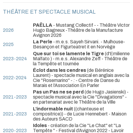
THÉÂTRE ET SPECTACLE MUSICAL
PAËLLA
- Mustang Collectif -
- Théâtre Victor
2026
Hugo Bagneux -Théâtre de la Manufacture
Avignon 2026
La Perle
- m.e.s. Sayeh Sirvani.
- Mulhouse-
2025
Besançon et Figurteatret it en Norvège
Que sur toi se lamente le Tigre
(d'Emilienne
2023-2024
Malfato ) - m.e.s. Alexandre Zeff
- Théâtre de
la Tempête et tournée
Éclot dans les cendres
(de Bérénice
Laurent) - spectacle musical en anglais avec la
2022-2024
Cie "Rosemarino" -
:
- Centre de Danse du
Marais et l’Association En Parler
Pas un Pas ne se perd
(de Hugo Jasienski) -
2021-2023
spectacle musical avec la Cie "Divagations"
-
en partenariat avec le Théâtre de la Ville
L’indormable nuit
((chanteuse et
2021-2023
compositrice)) - de Lucie Hennebert
- Maison
des Auteurs SACD
Idoles
- création de la Cie "Le Chat" et "La
2020-2023
Tempête "
- Festival d’Avignon 2022 - Lavoir