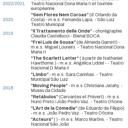
2022/2021
Teatro Nacional Dona Maria II et tournée
européenne
“Sem Flores Nem Coroas”
(d’ Orlando da
2020
Costa) - m.e.s. Fernanda Lapa.
- São Luiz
Teatro Municipal
“Il Trattamento delle Onde”
- chorégraphie
2019
Claudia Castellucci
- Bienal BOCA.
“Frei Luís de Sousa”
(de Almeida Garrett) -
m.e.s. Miguel Loureiro.
- Teatro Nacional Dona
Maria II
“The Scarlett Letter”
( à partir de Nathaniel
Hawthorne.) - m.e.s. Angélica Liddel -
- Teatro
Nacional D.Maria II
“Limbo”
- m.e.s. Sara Carinhas.
- Teatro
Municipal São Luiz
“Moving People”
- m.e.s.Christiane Jatahy.
-
2018
Museu da Cidade
“Retábulos”
(Cervantes et Prèvert) - m.e.s.
Nuno Preto /João Pedro Vaz.
- Teatro Oficina
“L’Art de la Cómedie”
(de Eduardo de Filippo)
- m.e.s. João Pedro Vaz.
- Teatro Oficina
“Acteurs”
( ) - m.e.s. Marco Martins.
- Teatro
Nacional São João