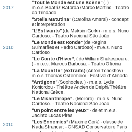
“Tout le Monde est une Scène”
(. ) -
2017
m.e.s.Beatriz Batarda /Marco Martins
- Teatro
da Trindade
“Stella Matutina”
(Carolina Amaral) - concept
et interprétation
“L’Estivants”
(de Maksim Gorki) - m.e.s. Nuno
Cardoso.
- Teatro Nacional São João
“Le Monde est Ronde”
(de Regina
2016
Guimarães et Pedro Cardoso) - m.e.s. Nuno
Cardoso
“Le Conte d'Hiver”,
( de William Shakespeare.
) - m.e.s. Marcos Barbosa.
- Teatro Oficina
“La Mouette” (extraits)
(Anton Tchekhov) -
m.e.s.Thomas Ostermeier
- Festival d’ Almada
“Antigone”
(Sophocles. ) - m.e.s. Lydia
Koniordou
- Théâtre Ancien de Delphi/Théâtre
National Grèce.
“Le Misanthrope” .
(Molière) - m.e.s. Nuno
Cardoso.
- Teatro Nacional São João
“Un point entre les yeux”
- de et m.e.s.
Jacinto Lucas Pires
“Les Ennemies”
(Maxime Gork) - classe de
2015
Nada Strancar:
- CNSAD Conservatoire Paris