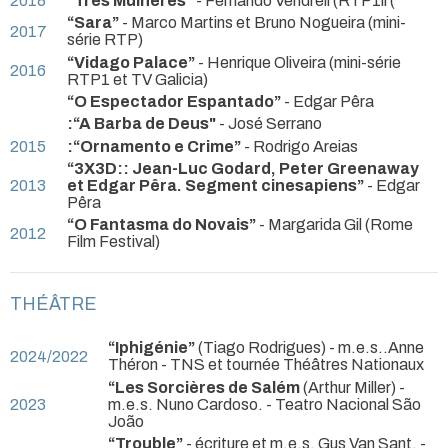
2018
“Três Mulheres”
- Fernando Vendrell (RTP1ll (
“Sara”
- Marco Martins et Bruno Nogueira (mini-
2017
série RTP)
“Vidago Palace”
- Henrique Oliveira (mini-série
2016
RTP1 et TV Galicia)
“O Espectador Espantado”
- Edgar Pêra
:“A Barba de Deus"
- José Serrano
2015
:“Ornamento e Crime”
- Rodrigo Areias
“3X3D:: Jean-Luc Godard, Peter Greenaway
2013
et Edgar Pêra. Segment cinesapiens”
- Edgar
Pêra
“O Fantasma do Novais”
- Margarida Gil (Rome
2012
Film Festival)
THÉÂTRE
“Iphigénie”
(Tiago Rodrigues) - m.e.s..Anne
2024/2022
Théron
- TNS et tournée Théâtres Nationaux
“Les Sorcières de Salém
(Arthur Miller) -
2023
m.e.s. Nuno Cardoso.
- Teatro Nacional São
João
“Trouble”
- écriture et m.e.s. Gus Van Sant.
-