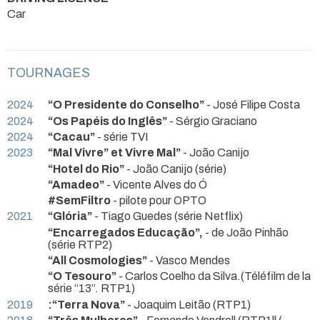
Car
TOURNAGES
2024
“O Presidente do Conselho”
- José Filipe Costa
2024
“Os Papéis do Inglês”
- Sérgio Graciano
2024
“Cacau”
- série TVI
2023
“Mal Vivre” et Vivre Mal”
- João Canijo
“Hotel do Rio”
- João Canijo (série)
“Amadeo”
- Vicente Alves do Ó
#SemFiltro
- pilote pour OPTO
2021
“Glória”
- Tiago Guedes (série Netflix)
“Encarregados Educação”,
- de João Pinhão
(série RTP2)
“All Cosmologies”
- Vasco Mendes
“O Tesouro”
- Carlos Coelho da Silva.(Téléfilm de la
série “13”. RTP1)
2019
:“Terra Nova”
- Joaquim Leitão (RTP1)