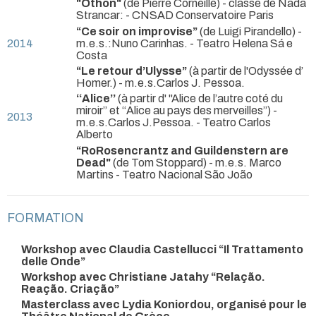
"Othon"
(de Pierre Corneille) - classe de Nada
Strancar:
- CNSAD Conservatoire Paris
“Ce soir on improvise”
(de Luigi Pirandello) -
2014
m.e.s.:Nuno Carinhas.
- Teatro Helena Sá e
Costa
“Le retour d’Ulysse”
(à partir de l'Odyssée d’
Homer.) - m.e.s.Carlos J. Pessoa.
‘‘Alice’’
(à partir d' "Alice de l’autre coté du
miroir’’ et ‘‘Alice au pays des merveilles’’) -
2013
m.e.s.Carlos J.Pessoa.
- Teatro Carlos
Alberto
“RoRosencrantz and Guildenstern are
Dead"
(de Tom Stoppard) - m.e.s. Marco
Martins
- Teatro Nacional São João
FORMATION
Workshop avec Claudia Castellucci “Il Trattamento
delle Onde”
Workshop avec Christiane Jatahy “Relação.
Reação. Criação”
Masterclass avec Lydia Koniordou, organisé pour le