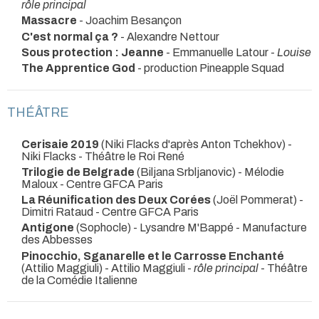
rôle principal
Massacre
- Joachim Besançon
C'est normal ça ?
- Alexandre Nettour
Sous protection : Jeanne
- Emmanuelle Latour -
Louise
The Apprentice God
- production Pineapple Squad
THÉÂTRE
Cerisaie 2019
(Niki Flacks d'après Anton Tchekhov) -
Niki Flacks
- Théâtre le Roi René
Trilogie de Belgrade
(Biljana Srbljanovic) - Mélodie
Maloux
- Centre GFCA Paris
La Réunification des Deux Corées
(Joël Pommerat) -
Dimitri Rataud
- Centre GFCA Paris
Antigone
(Sophocle) - Lysandre M'Bappé
- Manufacture
des Abbesses
Pinocchio, Sganarelle et le Carrosse Enchanté
(Attilio Maggiuli) - Attilio Maggiuli -
rôle principal
- Théâtre
de la Comédie Italienne