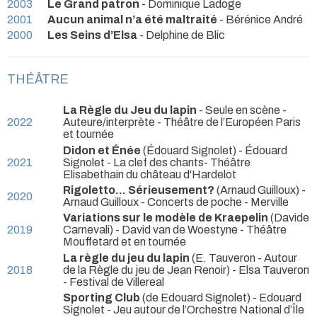
2003
Le Grand patron
- Dominique Ladoge
2001
Aucun animal n’a été maltraité
- Bérénice André
2000
Les Seins d’Elsa
- Delphine de Blic
THÉÂTRE
La Règle du Jeu du lapin
- Seule en scène -
2022
Auteure/interprète
- Théâtre de l’Européen Paris
et tournée
Didon et Énée
(Édouard Signolet) - Édouard
2021
Signolet
- La clef des chants- Théâtre
Elisabethain du château d'Hardelot
Rigoletto... Sérieusement?
(Arnaud Guilloux) -
2020
Arnaud Guilloux
- Concerts de poche - Merville
Variations sur le modèle de Kraepelin
(Davide
2019
Carnevali) - David van de Woestyne
- Théâtre
Mouffetard et en tournée
La règle du jeu du lapin
(E. Tauveron - Autour
2018
de la Règle du jeu de Jean Renoir) - Elsa Tauveron
- Festival de Villereal
Sporting Club
(de Edouard Signolet) - Edouard
Signolet
- Jeu autour de l’Orchestre National d’Île