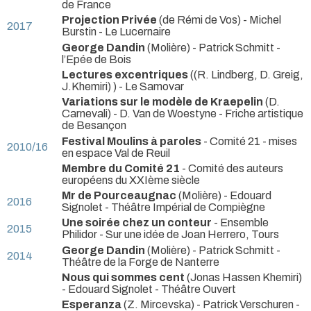
de France
Projection Privée
(de Rémi de Vos) - Michel
2017
Burstin
- Le Lucernaire
George Dandin
(Molière) - Patrick Schmitt
-
l’Epée de Bois
Lectures excentriques
((R. Lindberg, D. Greig,
J.Khemiri) )
- Le Samovar
Variations sur le modèle de Kraepelin
(D.
Carnevali) - D. Van de Woestyne
- Friche artistique
de Besançon
Festival Moulins à paroles
- Comité 21
- mises
2010/16
en espace Val de Reuil
Membre du Comité 21
- Comité des auteurs
européens du XXIème siècle
Mr de Pourceaugnac
(Molière) - Edouard
2016
Signolet
- Théâtre Impérial de Compiègne
Une soirée chez un conteur
- Ensemble
2015
Philidor
- Sur une idée de Joan Herrero, Tours
George Dandin
(Molière) - Patrick Schmitt
-
2014
Théâtre de la Forge de Nanterre
Nous qui sommes cent
(Jonas Hassen Khemiri)
- Edouard Signolet
- Théâtre Ouvert
Esperanza
(Z. Mircevska) - Patrick Verschuren
-