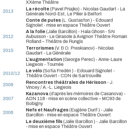
XXème Théâtre
La récolte
(Pavel Priajko) - Nicolas Gaudart
- La
2013
Générale Nord-Est, Le Pilier à Belfort
Conte de putes
(L. Gustasfon ) - Edouard
Signolet
- mise en espace Théâtre Ouvert
A la folie
(Jalie Barcillon) - Hala Ghosn
- SN
2012
Aubusson - Le Girasole à Avignon Théâtre Romain
Rolland – Théâtre de Rungis
Terrorismes
(V. & O. Preskianov) - Nicolas
2010
Gaudart
- La Générale
L’augmentation
(George Perec) - Anne-Laure
Liegeois
- Tournée
Le vélo
(Sofia Fredén ) - Edouard Signolet
-
2010/12
Théâtre Ouvert - CDN de Sartrouville
Rencontres théâtrales de Hérisson
- J.
2009
Vincey / A.-L. Liegeois
Kazanova
(d’après les mémoires de Casanova) -
2007
ADN 118
- mise en scène collective – MC93 de
Bobigny
Nefs et Naufrages
(Eugène Durif ) - Jalie
2006
Barcillon
- mise en espace Théâtre Ouvert
Le deuxième fils
(Jalie Barcillon ) - Jalie Barcillon
- mise en espace Théâtre Ouvert