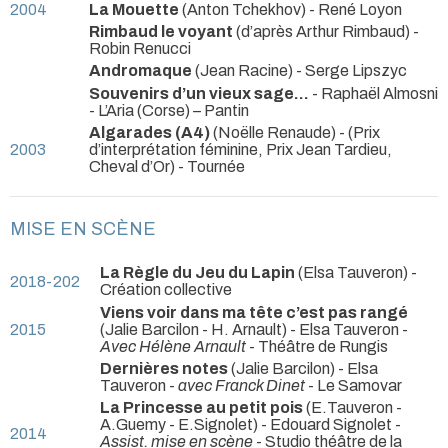
2004
La Mouette
(Anton Tchekhov) - René Loyon
Rimbaud le voyant
(d’après Arthur Rimbaud) -
Robin Renucci
Andromaque
(Jean Racine) - Serge Lipszyc
Souvenirs d’un vieux sage…
- Raphaël Almosni
- L’Aria (Corse) – Pantin
Algarades (A4)
(Noëlle Renaude) -
(Prix
2003
d’interprétation féminine, Prix Jean Tardieu,
Cheval d’Or) - Tournée
MISE EN SCÈNE
La Règle du Jeu du Lapin
(Elsa Tauveron) -
2018-202
Création collective
Viens voir dans ma tête c’est pas rangé
2015
(Jalie Barcilon - H. Arnault) - Elsa Tauveron -
Avec Hélène Arnault
- Théâtre de Rungis
Dernières notes
(Jalie Barcilon) - Elsa
Tauveron -
avec Franck Dinet
- Le Samovar
La Princesse au petit pois
(E.Tauveron -
A.Guemy - E.Signolet) - Edouard Signolet -
2014
Assist. mise en scène
- Studio théâtre de la