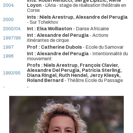
Ints: Robin Renucci, Serge Lipszic, René
2004
Loyon
- L’Aria - stage de réalisation théâtrale en
Corse
Ints : Niels Arestrup, Alexandre del Perugia
2000
- Sur Tchekhov
2000/04
Int : Elsa Wolliaston
- Danse Africaine
Int : Alexandre del Perugia
- Actions
1997/99
itinérantes de cirque
1997
Prof : Catherine Dubois
- Ecole du Samovar
Int : Alexandre del Perugia
- Intentionnalité du
1996
mouvement
Profs : Niels Arestrup, François Clavier,
Alexandre Del Perugia, Patricia Sterling,
1993/95
Diana Ringel, Ruth Hendel, Jerzy Klesyk,
Roland Bernard
- Théâtre Ecole du Passage
-
-