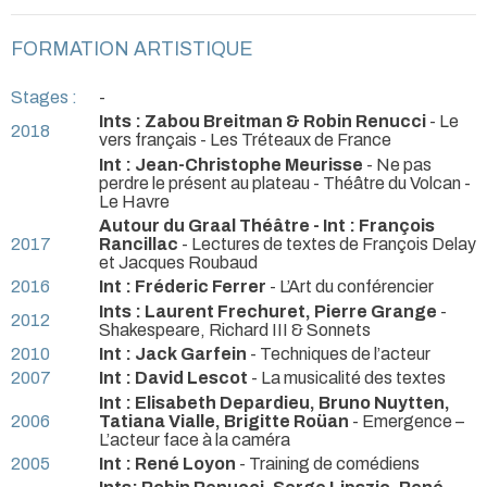
FORMATION ARTISTIQUE
Stages :
-
Ints : Zabou Breitman & Robin Renucci
- Le
2018
vers français - Les Tréteaux de France
Int : Jean-Christophe Meurisse
- Ne pas
perdre le présent au plateau - Théâtre du Volcan -
Le Havre
Autour du Graal Théâtre - Int : François
2017
Rancillac
- Lectures de textes de François Delay
et Jacques Roubaud
2016
Int : Fréderic Ferrer
- L’Art du conférencier
Ints : Laurent Frechuret, Pierre Grange
-
2012
Shakespeare, Richard III & Sonnets
2010
Int : Jack Garfein
- Techniques de l’acteur
2007
Int : David Lescot
- La musicalité des textes
Int : Elisabeth Depardieu, Bruno Nuytten,
2006
Tatiana Vialle, Brigitte Roüan
- Emergence –
L’acteur face à la caméra
2005
Int : René Loyon
- Training de comédiens