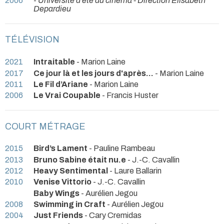
2006
-
Université d’été du cinéma - Direction Elisabeth
Depardieu
TÉLÉVISION
2021
Intraitable
- Marion Laine
2017
Ce jour là et les jours d'après...
- Marion Laine
2011
Le Fil d’Ariane
- Marion Laine
2006
Le Vrai Coupable
- Francis Huster
COURT MÉTRAGE
2015
Bird’s Lament
- Pauline Rambeau
2013
Bruno Sabine était nu.e
- J.-C. Cavallin
2012
Heavy Sentimental
- Laure Ballarin
2010
Venise Vittorio
- J.-C. Cavallin
Baby Wings
- Aurélien Jegou
2008
Swimming in Craft
- Aurélien Jegou
2004
Just Friends
- Cary Cremidas