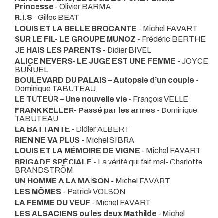
Princesse
- Olivier BARMA
R.I.S
- Gilles BEAT
LOUIS ET LA BELLE BROCANTE
- Michel FAVART
SUR LE FIL- LE GROUPE MUNOZ
- Frédéric BERTHE
JE HAIS LES PARENTS
- Didier BIVEL
ALICE NEVERS- LE JUGE EST UNE FEMME
- JOYCE
BUÑUEL
BOULEVARD DU PALAIS – Autopsie d’un couple
-
Dominique TABUTEAU
LE TUTEUR – Une nouvelle vie
- François VELLE
FRANK KELLER- Passé par les armes
- Dominique
TABUTEAU
LA BATTANTE
- Didier ALBERT
RIEN NE VA PLUS
- Michel SIBRA
LOUIS ET LA MÉMOIRE DE VIGNE
- Michel FAVART
BRIGADE SPÉCIALE
- La vérité qui fait mal- Charlotte
BRANDSTRÖM
UN HOMME A LA MAISON
- Michel FAVART
LES MÔMES
- Patrick VOLSON
LA FEMME DU VEUF
- Michel FAVART
LES ALSACIENS ou les deux Mathilde
- Michel