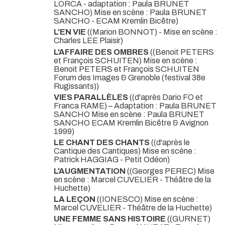
LORCA - adaptation : Paula BRUNET
SANCHO) Mise en scène : Paula BRUNET
SANCHO - ECAM Kremlin Bicêtre)
L'EN VIE
((Marion BONNOT) - Mise en scène :
Charles LEE Plaisir)
L'AFFAIRE DES OMBRES
((Benoit PETERS
et François SCHUITEN) Mise en scène :
Benoit PETERS et François SCHUITEN
Forum des Images & Grenoble (festival 38e
Rugissants))
VIES PARALLÈLES
((d'après Dario FO et
Franca RAME) – Adaptation : Paula BRUNET
SANCHO Mise en scène : Paula BRUNET
SANCHO ECAM Kremlin Bicêtre & Avignon
1999)
LE CHANT DES CHANTS
((d'après le
Cantique des Cantiques) Mise en scène :
Patrick HAGGIAG - Petit Odéon)
L'AUGMENTATION
((Georges PEREC) Mise
en scène : Marcel CUVELIER - Théâtre de la
Huchette)
LA LEÇON
((IONESCO) Mise en scène :
Marcel CUVELIER - Théâtre de la Huchette)
UNE FEMME SANS HISTOIRE
((GURNET)