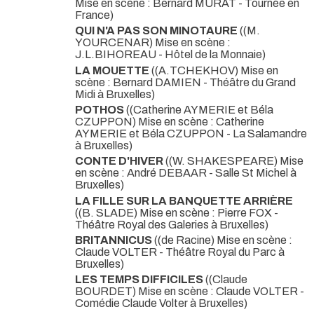
Mise en scène : Bernard MURAT - Tournée en
France)
QUI N'A PAS SON MINOTAURE
((M.
YOURCENAR) Mise en scène :
J.L.BIHOREAU - Hôtel de la Monnaie)
LA MOUETTE
((A.TCHEKHOV) Mise en
scène : Bernard DAMIEN - Théâtre du Grand
Midi à Bruxelles)
POTHOS
((Catherine AYMERIE et Béla
CZUPPON) Mise en scène : Catherine
AYMERIE et Béla CZUPPON - La Salamandre
à Bruxelles)
CONTE D'HIVER
((W. SHAKESPEARE) Mise
en scène : André DEBAAR - Salle St Michel à
Bruxelles)
LA FILLE SUR LA BANQUETTE ARRIÈRE
((B. SLADE) Mise en scène : Pierre FOX -
Théâtre Royal des Galeries à Bruxelles)
BRITANNICUS
((de Racine) Mise en scène :
Claude VOLTER - Théâtre Royal du Parc à
Bruxelles)
LES TEMPS DIFFICILES
((Claude
BOURDET) Mise en scène : Claude VOLTER -
Comédie Claude Volter à Bruxelles)