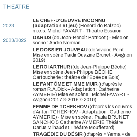
THÉÂTRE
LE CHEF-D'OEUVRE INCONNU
2023
(adaptation et jeu)
(Honoré de Balzac) -
m.e.s. Michel FAVART
- Théâtre Essaïon
DARIUS
(de Jean-Benoît Patricot ) - Mise en
2023/2022
scène : André Nerman
LE DOSSIER JOUVEAU
(de Viviane Point
Mise en scène Taïdir Ouazine Brunet - Avignon
2019)
LE ROI ARTHUR
((de Jean-Philippe Bêche)
Mise en scène Jean-Philippe BÊCHE
Cartoucherie : théâtre de l'Epée de Bois)
LE FANTÔME ET MME MUIR
((d'après le
roman R.A.Dick – Adaptation : Catherine
AYMERIE) Mise en scène : Michel FAVART -
Avignon 2017 & 2018 & 2019)
FEMME DE TCHEKHOV
((d'après les oeuvres
d'Anton TCHEKHOV – Adaptation : Catherine
AYMERIE) - Mise en scène : Paula BRUNET
SANCHO & Catherine AYMERIE Théâtre
Darius Milhaud et Théâtre Mouffetard)
TRAGÉDIE DU DÉSIR
((d'après « Yerma » de