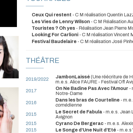
Ceux Qui restent
- C M réalisation Quentin Laz
Les Vies de Lenny Wilson
- C M Réalisation Au
Touristes ? Oh yes
- Réalisation Jean Pierre 
Looking For Carlioni
- C M réalisation Vincent 
Festival Baudelaire
- C M réalisation José Pinh
THÉÂTRE
JambonLaissé
(Une réécriture de Ha
2019/2022
m.e.s. Alice FAURE
- Festival Off Av
On Ne Badine Pas Avec l'Amour
- 
2017
Notre-Dame
Dans les bras de Courteline
- m.e.
2016
comédienne
Le Secret de Fabula
- m.e.s. Jean 
2015
Avignon
2015
Cyrano De Bergerac
- m.e.s. Alex
2015
Le Songe d’Une Nuit d’Eté
- m.e.s