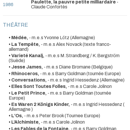
Paulette, la pauvre petite milliardaire
-
1986
Claude Confortès
THÉÂTRE
• Médée,
- m.e.s Yvonne Lötz (Allemagne)
• La Tempête,
- m.e.s Alex Novack (texte franco-
allemand)
• Varieté Kanalj,
- m.e.s M.Strandberg / K.Bergström
(Suède)
• Jesse James,
- m.e.s Diane Bromane (Belgique)
• Rhinoceros,
- m.e.s Barry Goldman (tournée Europe)
• Conversations,
- m.e.s Ingrid Hessedenz (Allemagne)
• Elles Sont Toutes Folles,
- m.e.s Carole Jolinon
• Le Petit Prince,
- m.e.s Barry Goldman (tournée
Europe)
• Es Waren 2 Königs Kinder,
- m.e.s Ingrid Hessedenz (
Allemagne )
• L‘Os,
- m.e.s Peter Brook (Tournee Europe)
• L’Alchimiste,
- m.e.s Carole Jolinon
• Les Fables de la Fontaine,
- m.e.s Barry Goldman