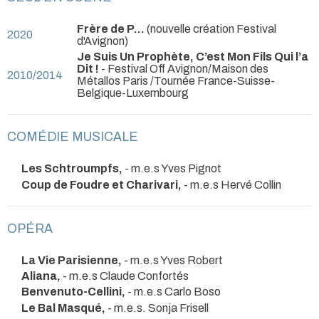
Frère de P…
(nouvelle création Festival
2020
d'Avignon)
Je Suis Un Prophète, C’est Mon Fils Qui l’a
Dit !
- Festival Off Avignon/Maison des
2010/2014
Métallos Paris /Tournée France-Suisse-
Belgique-Luxembourg
COMÉDIE MUSICALE
Les Schtroumpfs,
- m.e.s Yves Pignot
Coup de Foudre et Charivari,
- m.e.s Hervé Collin
OPÉRA
La Vie Parisienne,
- m.e.s Yves Robert
Aliana,
- m.e.s Claude Confortés
Benvenuto-Cellini,
- m.e.s Carlo Boso
Le Bal Masqué,
- m.e.s. Sonja Frisell