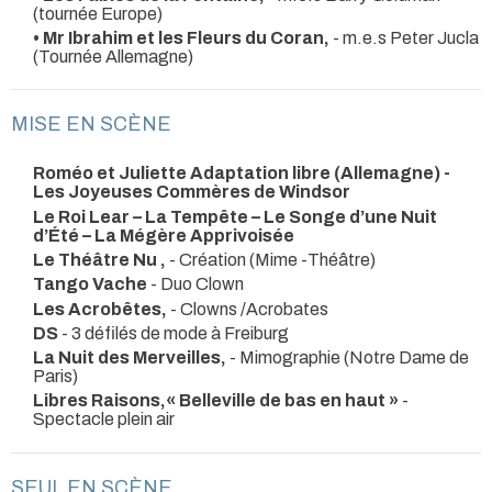
(tournée Europe)
• Mr Ibrahim et les Fleurs du Coran,
- m.e.s Peter Jucla
(Tournée Allemagne)
MISE EN SCÈNE
Roméo et Juliette Adaptation libre (Allemagne) -
Les Joyeuses Commères de Windsor
Le Roi Lear – La Tempête – Le Songe d’une Nuit
d’Été – La Mégère Apprivoisée
Le Théâtre Nu ,
- Création (Mime -Théâtre)
Tango Vache
- Duo Clown
Les Acrobêtes,
- Clowns /Acrobates
DS
- 3 défilés de mode à Freiburg
La Nuit des Merveilles,
- Mimographie (Notre Dame de
Paris)
Libres Raisons,« Belleville de bas en haut »
-
Spectacle plein air
SEUL EN SCÈNE