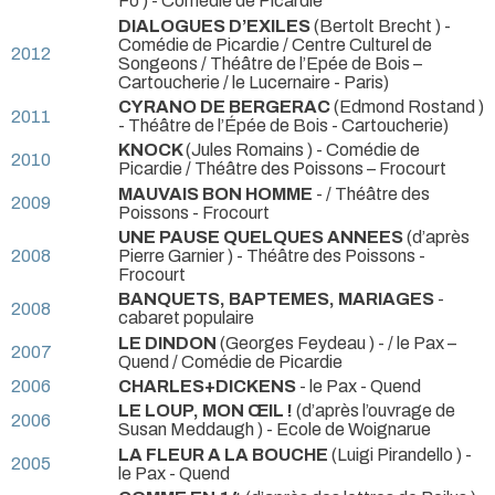
Fo )
- Comédie de Picardie
DIALOGUES D’EXILES
(Bertolt Brecht )
-
Comédie de Picardie / Centre Culturel de
2012
Songeons / Théâtre de l’Epée de Bois –
Cartoucherie / le Lucernaire - Paris)
CYRANO DE BERGERAC
(Edmond Rostand )
2011
- Théâtre de l’Épée de Bois - Cartoucherie)
KNOCK
(Jules Romains )
- Comédie de
2010
Picardie / Théâtre des Poissons – Frocourt
MAUVAIS BON HOMME
- / Théâtre des
2009
Poissons - Frocourt
UNE PAUSE QUELQUES ANNEES
(d’après
2008
Pierre Garnier )
- Théâtre des Poissons -
Frocourt
BANQUETS, BAPTEMES, MARIAGES
-
2008
cabaret populaire
LE DINDON
(Georges Feydeau )
- / le Pax –
2007
Quend / Comédie de Picardie
2006
CHARLES+DICKENS
- le Pax - Quend
LE LOUP, MON ŒIL !
(d’après l’ouvrage de
2006
Susan Meddaugh )
- Ecole de Woignarue
LA FLEUR A LA BOUCHE
(Luigi Pirandello )
-
2005
le Pax - Quend