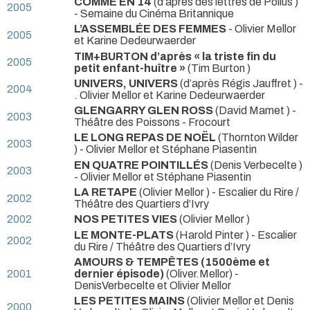
COMME EN 14
(d’après des lettres de Poilus )
2005
- Semaine du Cinéma Britannique
L’ASSEMBLÉE DES FEMMES
- Olivier Mellor
2005
et Karine Dedeurwaerder
TIM+BURTON d’après « la triste fin du
2005
petit enfant-huître »
(Tim Burton )
UNIVERS, UNIVERS
(d’après Régis Jauffret ) -
2004
. Olivier Mellor et Karine Dedeurwaerder
GLENGARRY GLEN ROSS
(David Mamet )
-
2003
Théâtre des Poissons - Frocourt
LE LONG REPAS DE NOËL
(Thornton Wilder
2003
) - Olivier Mellor et Stéphane Piasentin
EN QUATRE POINTILLÉS
(Denis Verbecelte )
2003
- Olivier Mellor et Stéphane Piasentin
LA RETAPE
(Olivier Mellor )
- Escalier du Rire /
2002
Théâtre des Quartiers d’Ivry
2002
NOS PETITES VIES
(Olivier Mellor )
LE MONTE-PLATS
(Harold Pinter )
- Escalier
2002
du Rire / Théâtre des Quartiers d’Ivry
AMOURS & TEMPÊTES (1500ème et
2001
dernier épisode)
(Oliver.Mellor) -
DenisVerbecelte et Olivier Mellor
LES PETITES MAINS
(Olivier Mellor et Denis
2000