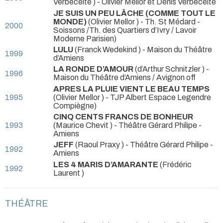
Verbecelte ) - Olivier Mellor et Denis Verbecelte
JE SUIS UN PEU LÂCHE (COMME TOUT LE
MONDE)
(Olivier Mellor )
- Th. St Médard -
2000
Soissons /Th. des Quartiers d’Ivry / Lavoir
Moderne Parisien)
LULU
(Franck Wedekind )
- Maison du Théâtre
1999
d’Amiens
LA RONDE D’AMOUR
(d’Arthur Schnitzler )
-
1996
Maison du Théâtre d’Amiens / Avignon off
APRES LA PLUIE VIENT LE BEAU TEMPS
1995
(Olivier Mellor )
- TJP Albert Espace Legendre
Compiègne)
CINQ CENTS FRANCS DE BONHEUR
1993
(Maurice Chevit )
- Théâtre Gérard Philipe -
Amiens
JEFF
(Raoul Praxy )
- Théâtre Gérard Philipe -
1992
Amiens
LES 4 MARIS D’AMARANTE
(Frédéric
1992
Laurent )
THÉÂTRE