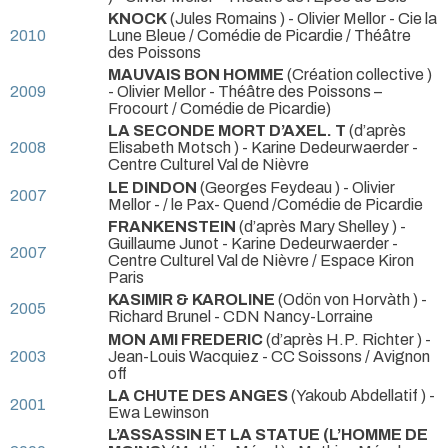
KNOCK
(Jules Romains ) - Olivier Mellor
- Cie la
2010
Lune Bleue / Comédie de Picardie / Théâtre
des Poissons
MAUVAIS BON HOMME
(Création collective )
2009
- Olivier Mellor
- Théâtre des Poissons –
Frocourt / Comédie de Picardie)
LA SECONDE MORT D’AXEL. T
(d’après
2008
Elisabeth Motsch ) - Karine Dedeurwaerder
-
Centre Culturel Val de Nièvre
LE DINDON
(Georges Feydeau ) - Olivier
2007
Mellor
- / le Pax- Quend /Comédie de Picardie
FRANKENSTEIN
(d’après Mary Shelley ) -
Guillaume Junot - Karine Dedeurwaerder
-
2007
Centre Culturel Val de Nièvre / Espace Kiron
Paris
KASIMIR & KAROLINE
(Odön von Horvàth ) -
2005
Richard Brunel
- CDN Nancy-Lorraine
MON AMI FREDERIC
(d’après H.P. Richter ) -
2003
Jean-Louis Wacquiez
- CC Soissons / Avignon
off
LA CHUTE DES ANGES
(Yakoub Abdellatif ) -
2001
Ewa Lewinson
L’ASSASSIN ET LA STATUE (L’HOMME DE