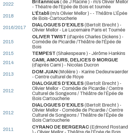
Britannicus
( de J Racine ) - m/s Olivier Mellor
2022
- Théatre de l'Epée de Bois et tournée
L’Établi
(m/s Olivier Mellor ) - - Théâtre L’Épée
2018
de Bois-Cartoucherie
DIALOGUES D’EXILES
(Bertolt Brecht ) -
2016/2017
Olivier Mellor
- Le Lucernaire Paris et Tournée
OLIVER TWIST
(d'après Charles Dickens )
-
2015
Comédie de Picardie /Théâtre de l'Épée de
Bois
2015
TEMPEST
(Shakespeare ) - Jérôme Hankins
CAMI, AMOURS, DELICES & MORGUE
2014
(d'après Cami ) - Nicolas Ducron
DOM JUAN
(Molière ) - Karine Dedeurwaerder
2013
- Centre culturel de Roye
DIALOGUES D’EXILES
(Bertolt Brecht ) -
Olivier Mellor
- Comédie de Picardie / Centre
2012
Culturel de Songeons / Théâtre de l’Épée de
Bois Cartoucherie
DIALOGUES D’EXILES
(Bertolt Brecht ) -
Olivier Mellor
- Comédie de Picardie / Centre
2012
Culturel de Songeons / Théâtre de l’Épée de
Bois Cartoucherie
CYRANO DE BERGERAC
(Edmond Rostand
2011
) - Olivier Mellor
- Théâtre de l’Épée de Bois