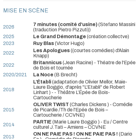
MISE EN SCÈNE
7 minutes (comité d'usine)
(Stefano Massini
2026
(traduction Pietro Pizzuti))
2025
Le Grand Démontage
(création collectve)
2023
Ruy Blas
(Victor Hugo)
Les Apologues
((courtes comédies) d'Alain
2022
Knapp)
Britannicus
(Jean Racine)
- Théatre de l'Epée
2022
de Bois et tournée
2020/2021
La Noce
(B Brecht)
L’Établi
(adaptation de Olivier Mellor, Maie-
Laure Boggio, d'après "L'Etabli" de Robert
2018
Linhart )
- - Théâtre L’Épée de Bois-
Cartoucherie
OLIVER TWIST
(Charles Dickens )
- Comédie
2015
de Picardie /Th de l'Epée de Bois –
Cartoucherie / CCVNE)
PARTIE
(Marie Laure Boggio )
- Eu / Centre
2014
culturel J.Tati – Amiens – CCVNE
ON NE PAIE PAS ! ON NE PAIE PAS !
(Dario
2013