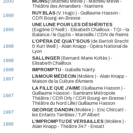
2000
MOINS)
(Mathieu Mével ) - Mathieu Mével
-
Théâtre des Amandiers - Nanterre
RUY BLAS
(V. Hugo ) - Guillaume Hasson
-
1999
CDR Bourg-en-Bresse
UNE LUNE POUR LES DÉSHÉRITES
1999
(Eugène O’Neill ) - Elisabeth Chailloux
- TQI – la
Balance / le Gyptis – Marseille / CDN de Reims
L’OPÉRA DE QUAT’SOUS
(de Bertolt Brecht
1998
& Kurt Weill ) - Alain Knapp
- Opéra National de
Lyon
SALLINGER
(Bernard-Marie Koltès ) -
1998
Elisabeth Chailloux
1998
IMPROMPTU
- Isabelle Nanty
L’AMOUR MÉDECIN
(Molière ) - Alain Knapp
-
1997
Maison de la Culture d’Amiens
LA FILLE QUE J’AIME
(Guillaume Hasson ) -
Guillaume Hasson
- Samirami Métropole
1997
Théâtre / CDR Orly / CDR Bourg-en-Bresse /
Théâtre du Nord Lille) Guillaume Hasson
GEORGE DANDIN
(Molière ) - Eric Chitcatt
-
1997
les Enfants Terribles / TJP Albert
L’IMPROMPTU DE VERSAILLES
(Molière ) -
1996
Alain Knapp
- Théâtre 347 - Ensatt