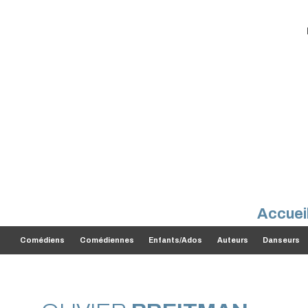
Accuei
Comédiens
Comédiennes
Enfants/Ados
Auteurs
Danseurs