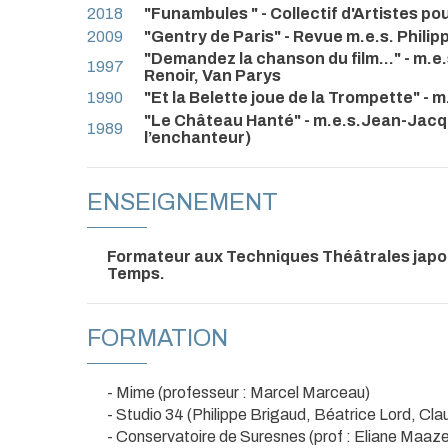
2018
"Funambules " - Collectif d'Artistes po
2009
"Gentry de Paris" - Revue m.e.s. Philip
"Demandez la chanson du film..." - m.
1997
Renoir, Van Parys
1990
"Et la Belette joue de la Trompette" - m
"Le Château Hanté" - m.e.s.Jean-Jacq
1989
l’enchanteur)
ENSEIGNEMENT
Formateur aux Techniques Théâtrales japon
Temps.
FORMATION
- Mime (professeur : Marcel Marceau)
- Studio 34 (Philippe Brigaud, Béatrice Lord, Cla
- Conservatoire de Suresnes (prof : Eliane Maaze