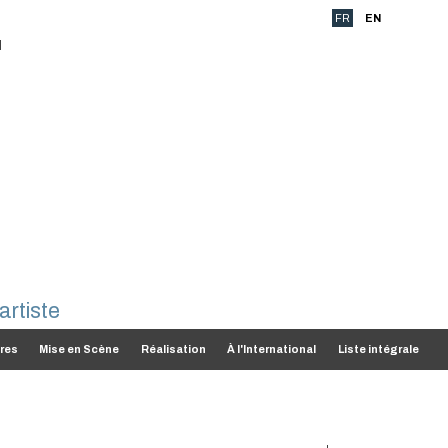
FR
EN
res
Mise en Scène
Réalisation
À l'International
Liste intégrale