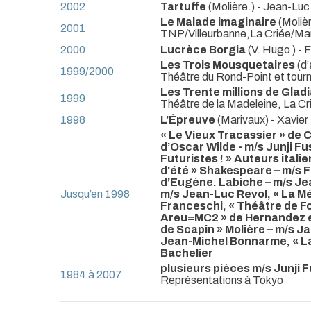
2002
Tartuffe
(Molière.) - Jean-Luc
Le Malade imaginaire
(Moliè
2001
TNP/Villeurbanne,La Criée/Mar
2000
Lucrèce Borgia
(V. Hugo ) - 
Les Trois Mousquetaires
(d
1999/2000
Théâtre du Rond-Point et tour
Les Trente millions de Glad
1999
Théâtre de la Madeleine, La Cr
1998
L’Épreuve
(Marivaux) - Xavier
« Le Vieux Tracassier » de C
d’Oscar Wilde - m/s Junji F
Futuristes ! » Auteurs italie
d'été » Shakespeare – m/s Fr
d’Eugène. Labiche – m/s Jea
Jusqu’en 1998
m/s Jean-Luc Revol, « La M
Franceschi, « Théâtre de Fo
Areu=MC2 » de Hernandez et
de Scapin » Molière – m/s Ja
Jean-Michel Bonnarme, « La 
Bachelier
plusieurs pièces m/s Junji 
1984 à 2007
Représentations à Tokyo