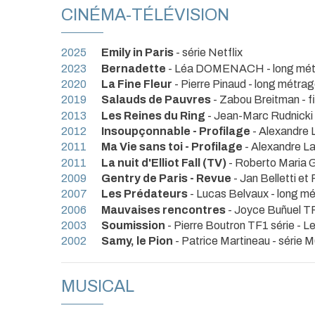
CINÉMA-TÉLÉVISION
2025
Emily in Paris
- série Netflix
2023
Bernadette
- Léa DOMENACH - long mét
2020
La Fine Fleur
- Pierre Pinaud - long métra
2019
Salauds de Pauvres
- Zabou Breitman - f
2013
Les Reines du Ring
- Jean-Marc Rudnicki
2012
Insoupçonnable - Profilage
- Alexandre 
2011
Ma Vie sans toi - Profilage
- Alexandre La
2011
La nuit d'Elliot Fall (TV)
- Roberto Maria Gr
2009
Gentry de Paris - Revue
- Jan Belletti et 
2007
Les Prédateurs
- Lucas Belvaux - long m
2006
Mauvaises rencontres
- Joyce Buñuel T
2003
Soumission
- Pierre Boutron TF1 série - 
2002
Samy, le Pion
- Patrice Martineau - série 
MUSICAL