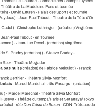
- Thomas Le Douarec
- Comédie des Champs Élysées
- Théâtre de La Madeleine Paris et tournée
tein) - David Eguren
- Palais des Sports et tournée
Feydeau) - Jean-Paul Tribout
- Theatre de la Tête d’Or
. Cadol ) - Christophe Luthringer
- (création) Vingtième
- Jean-Paul Tribout
- en Tournée
Daenen ) - Jean-Luc Revol
- (création) Vingtième
(de S. Brudey (création) ) - Steeve Brudey
-
le Scar
- Théâtre Mogador
ra pas nuit
((création) de Fabrice Melquiot ) - Franck
ranck Berthier
- Théâtre Silvia-Monfort
abelais
- Marcel Maréchal -
rôle Panurge
- (création)
u ) - Marcel Maréchal
- Théâtre Silvia Monfort
ji Fuseya
- Théâtre du temps/Paris et Setagaya/Tokyo
Maréchal -
rôle Don César de Bazan
- CDN-Tréteaux de