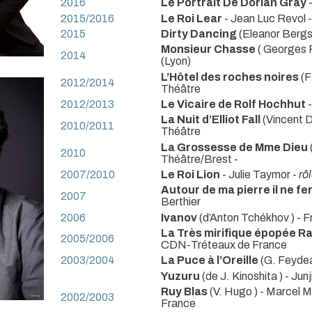
2016
Le Portrait De Dorian Gray
2015/2016
Le Roi Lear
- Jean Luc Revol
2015
Dirty Dancing
(Eleanor Bergs
Monsieur Chasse
( Georges 
2014
(Lyon)
L’Hôtel des roches noires
(F
2012/2014
Théâtre
2012/2013
Le Vicaire de Rolf Hochhut
La Nuit d’Elliot Fall
(Vincent 
2010/2011
Théâtre
La Grossesse de Mme Dieu
2010
Théâtre/Brest -
2007/2010
Le Roi Lion
- Julie Taymor -
rô
Autour de ma pierre il ne fe
2007
Berthier
2006
Ivanov
(d’Anton Tchékhov ) - F
La Très mirifique épopée R
2005/2006
CDN-Tréteaux de France
2003/2004
La Puce à l’Oreille
(G. Feydea
Yuzuru
(de J. Kinoshita ) - Jun
Ruy Blas
(V. Hugo ) - Marcel 
2002/2003
France