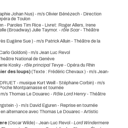
phie Johan Nus) - m/s Olivier Bénézech - Direction
Opéra de Toulon
 - Paroles Tim Rice - Livret: Roger Allers, Irene
elle (Broadway) Julie Taymor. -
rôle Scar
- Théâtre
rès Eugène Sue ) - m/s Patrick Alluin
- Théâtre de la
Carlo Goldoni) - m/s Jean Luc Revol
Theâtre National de Genève
arrie Kosky -
rôle principal Tevye
- Opéra du Rhin
nier des loups)
(Texte : Frédéric Chevaux ) - m/s Jean-
RUET - musique Kurt Weill - Stéphane Corbin) - m/s
 Poche Montparnasse et tournée
- m/s Thomas Le Douarec -
Rôle Lord Henry
- Théâtre
rgstein -) - m/s David Eguren
- Reprise en tournée
- en alternance avec Thomas Le Douarec
- Artistic
ere
(Oscar Wilde) - Jean-Luc Revol -
Lord Windermere