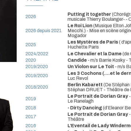
Putting it together
(Chorégra
2026
musicale Thierry Boulanger-
- 
Le Roi Lion
(Musique Elton John
2026 depuis 2021
Mecchi.) - Mise en scène origin
Mogador
Les Mystères de Paris
( d'ap
2025
Huchette Paris
2024/2022
Le Chevalier et la Dame
(de 
2020
Candide
- m/s Barrie Kosky
- 
2019/2020
Un Violon sur Le Toit
- m/s B
Les 3 Cochons (....et le der
2019/2020
Luc Revol
Berlin Kabarett
(De Stéphan D
2018/2020
Stéphan DRUET
- Théâtre de
Le Portrait de Dorian Gray
2019
Le Ranelagh
2018
- Dirty Dancing
(d’Eleanor Be
Le Portrait de Dorian Gray
2017
Théâtre
2016
L’Eventail de Lady Winderm