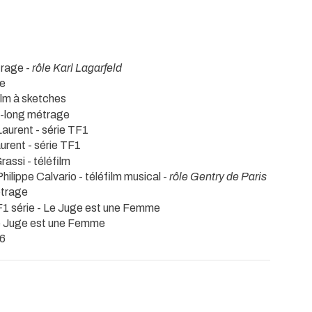
rage -
rôle Karl Lagarfeld
ge
ilm à sketches
 -long métrage
Laurent - série TF1
urent - série TF1
assi - téléfilm
Philippe Calvario - téléfilm musical -
rôle Gentry de Paris
étrage
F1 série - Le Juge est une Femme
Le Juge est une Femme
M6