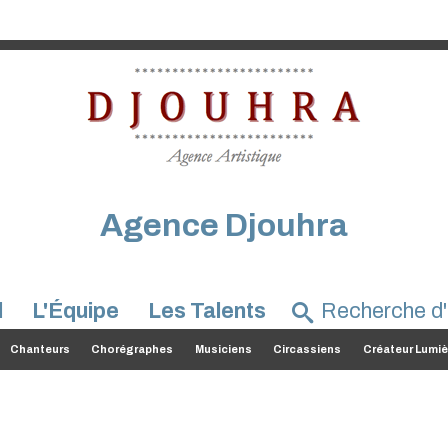
Agence Djouhra
l
L'Équipe
Les Talents
Chanteurs
Chorégraphes
Musiciens
Circassiens
Créateur Lumiè