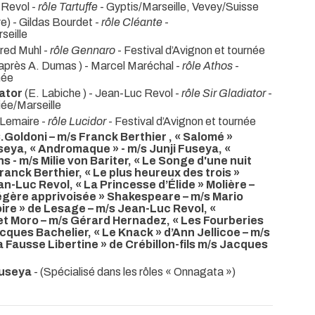
 Revol -
rôle Tartuffe
- Gyptis/Marseille, Vevey/Suisse
re) - Gildas Bourdet -
rôle Cléante
-
seille
Fred Muhl -
rôle Gennaro
- Festival d’Avignon et tournée
’après A. Dumas ) - Marcel Maréchal -
rôle Athos
-
née
iator
(E. Labiche ) - Jean-Luc Revol -
rôle Sir Gladiator
-
iée/Marseille
 Lemaire -
rôle Lucidor
- Festival d’Avignon et tournée
.Goldoni – m/s Franck Berthier , « Salomé »
useya, « Andromaque » - m/s Junji Fuseya, «
ns - m/s Milie von Bariter, « Le Songe d'une nuit
anck Berthier, « Le plus heureux des trois »
n-Luc Revol, « La Princesse d’Élide » Molière –
égère apprivoisée » Shakespeare – m/s Mario
ire » de Lesage – m/s Jean-Luc Revol, «
 Moro – m/s Gérard Hernadez, « Les Fourberies
cques Bachelier, « Le Knack » d’Ann Jellicoe – m/s
Fausse Libertine » de Crébillon-fils m/s Jacques
Fuseya
- (Spécialisé dans les rôles « Onnagata »)