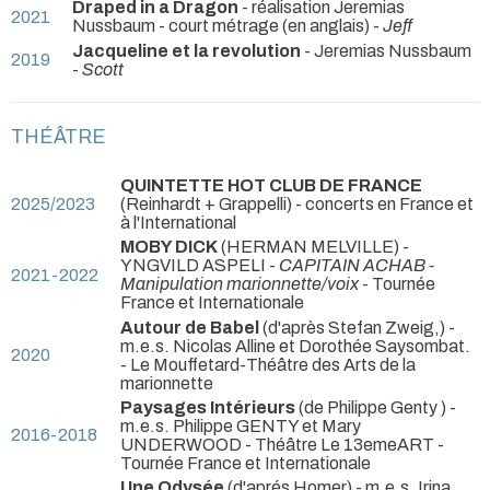
Draped in a Dragon
- réalisation Jeremias
2021
Nussbaum - court métrage (en anglais) -
Jeff
Jacqueline et la revolution
- Jeremias Nussbaum
2019
-
Scott
THÉÂTRE
QUINTETTE HOT CLUB DE FRANCE
2025/2023
(Reinhardt + Grappelli)
- concerts en France et
à l'International
MOBY DICK
(HERMAN MELVILLE) -
YNGVILD ASPELI -
CAPITAIN ACHAB -
2021-2022
Manipulation marionnette/voix
- Tournée
France et Internationale
Autour de Babel
(d'après Stefan Zweig,) -
m.e.s. Nicolas Alline et Dorothée Saysombat.
2020
- Le Mouffetard-Théâtre des Arts de la
marionnette
Paysages Intérieurs
(de Philippe Genty ) -
m.e.s. Philippe GENTY et Mary
2016-2018
UNDERWOOD
- Théâtre Le 13emeART -
Tournée France et Internationale
Une Odysée
(d'aprés Homer) - m.e.s. Irina