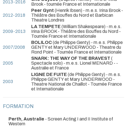
2013-2016
Brook
- tournée France et Internationale
Peer Gynt
(Henrik Ibsen) - m.e.s. Irina Brook
-
2012-2018
Théâtre des Bouffes du Nord et Barbican
Theatre Londres
LA TEMPETE
(William Shakespeare) - m.e.s.
2009-2013
Irina BROOK
- Théâtre des Bouffes du Nord -
Tournée France et Internationale
BOLILOC
(de Philippe Genty) - m.e.s. Philippe
2007/2008
GENTY et Mary UNDERWOOD
- Theatre du
Rond Point - Tournée France et Internationale
SNARK: THE WAY OF THE BRAVEST
(
2005
Spectacle solo) - m.e.s. Lionel MENARD -
-
Australie et France
LIGNE DE FUITE
(de Philippe Genty) - m.e.s.
Philippe GENTY et Mary UNDERWOOD
-
2003
Theatre National de Chaillot - Tournée France
et Internationale
FORMATION
Perth, Australie
- Screen Acting I and II Institute of
Western