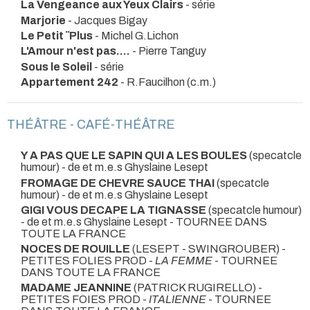
La Vengeance aux Yeux Clairs
- série
Marjorie
- Jacques Bigay
Le Petit ¨Plus
- Michel G.Lichon
L'Amour n'est pas....
- Pierre Tanguy
Sous le Soleil
- série
Appartement 242
- R.Faucilhon (c.m.)
THÉÂTRE - CAFÉ-THÉÂTRE
Y A PAS QUE LE SAPIN QUI A LES BOULES
(specatcle
humour) - de et m.e.s Ghyslaine Lesept
FROMAGE DE CHEVRE SAUCE THAI
(specatcle
humour) - de et m.e.s Ghyslaine Lesept
GIGI VOUS DECAPE LA TIGNASSE
(specatcle humour)
- de et m.e.s Ghyslaine Lesept
- TOURNEE DANS
TOUTE LA FRANCE
NOCES DE ROUILLE
(LESEPT - SWINGROUBER) -
PETITES FOLIES PROD -
LA FEMME
- TOURNEE
DANS TOUTE LA FRANCE
MADAME JEANNINE
(PATRICK RUGIRELLO) -
PETITES FOIES PROD -
ITALIENNE
- TOURNEE