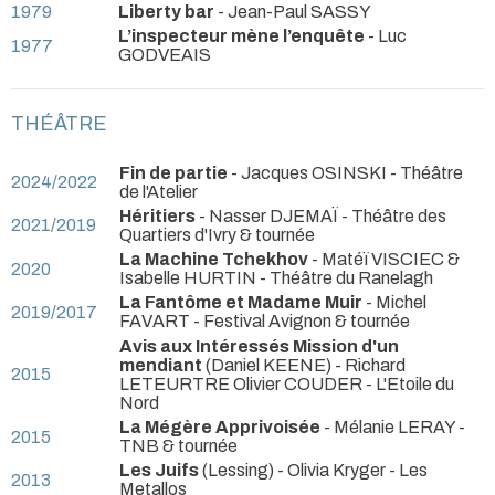
1979
Liberty bar
- Jean-Paul SASSY
L’inspecteur mène l’enquête
- Luc
1977
GODVEAIS
THÉÂTRE
Fin de partie
- Jacques OSINSKI
- Théâtre
2024/2022
de l'Atelier
Héritiers
- Nasser DJEMAÏ
- Théâtre des
2021/2019
Quartiers d'Ivry & tournée
La Machine Tchekhov
- Matéï VISCIEC &
2020
Isabelle HURTIN
- Théâtre du Ranelagh
La Fantôme et Madame Muir
- Michel
2019/2017
FAVART
- Festival Avignon & tournée
Avis aux Intéressés Mission d'un
mendiant
(Daniel KEENE) - Richard
2015
LETEURTRE Olivier COUDER
- L'Etoile du
Nord
La Mégère Apprivoisée
- Mélanie LERAY
-
2015
TNB & tournée
Les Juifs
(Lessing) - Olivia Kryger
- Les
2013
Metallos