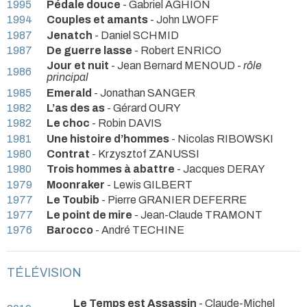
1995
Pédale douce
- Gabriel AGHION
1994
Couples et amants
- John LWOFF
1987
Jenatch
- Daniel SCHMID
1987
De guerre lasse
- Robert ENRICO
Jour et nuit
- Jean Bernard MENOUD -
rôle
1986
principal
1985
Emerald
- Jonathan SANGER
1982
L’as des as
- Gérard OURY
1982
Le choc
- Robin DAVIS
1981
Une histoire d’hommes
- Nicolas RIBOWSKI
1980
Contrat
- Krzysztof ZANUSSI
1980
Trois hommes à abattre
- Jacques DERAY
1979
Moonraker
- Lewis GILBERT
1977
Le Toubib
- Pierre GRANIER DEFERRE
1977
Le point de mire
- Jean-Claude TRAMONT
1976
Barocco
- André TECHINE
TÉLÉVISION
Le Temps est Assassin
- Claude-Michel