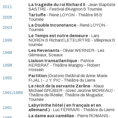
La tragédie du roi Richard II
- Jean-Baptiste
2011
SASTRE
- Festival d'Avignon & Tournée
Tartuffe
- René LOYON
- Théâtre 95 &
2006
Tournée
La Double Inconstance
- René LOYON
-
2003
Tournée
Le Temps est notre demeure
- Lars
1999
NOREN & Richard LETEURTRE
- Villepreux &
tournée
Les Revenants
- Olivier WERNER
- Les
1998
Gémeaux, Sceaux
Liaison transatlantique
- Patrice
1998
KERBRAT
- Théâtre Marigny – Robert
Hossein
Partition
(Oratorio théâtral de Anne-Marie
1992
FIJAL ) - J.Y. PIC
- Théâtre du Lierre
Le récit de la servante Zerline
- Klaus
Michael GRÛBER -
(avec Jeanne MOREAU)
-
1991/1989
Théâtre de l'Atelier, Théâtre de Mogador,
Tournée
Labyrinthe hôtel ( en français et en
1991
allemand )
- Luc FERRARI
- Théâtre du Lierre
La dame aux camélias
- Pierre ROMANS
-
1985