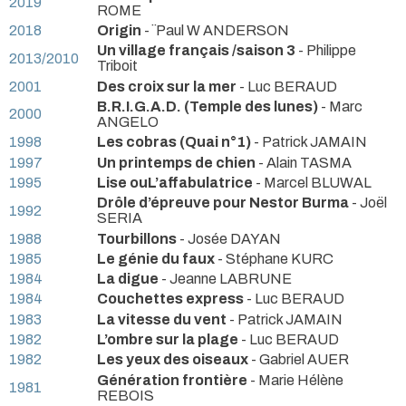
2019
ROME
2018
Origin
- ¨Paul W ANDERSON
Un village français /saison 3
- Philippe
2013/2010
Triboit
2001
Des croix sur la mer
- Luc BERAUD
B.R.I.G.A.D. (Temple des lunes)
- Marc
2000
ANGELO
1998
Les cobras (Quai n°1)
- Patrick JAMAIN
1997
Un printemps de chien
- Alain TASMA
1995
Lise ouL’affabulatrice
- Marcel BLUWAL
Drôle d’épreuve pour Nestor Burma
- Joël
1992
SERIA
1988
Tourbillons
- Josée DAYAN
1985
Le génie du faux
- Stéphane KURC
1984
La digue
- Jeanne LABRUNE
1984
Couchettes express
- Luc BERAUD
1983
La vitesse du vent
- Patrick JAMAIN
1982
L’ombre sur la plage
- Luc BERAUD
1982
Les yeux des oiseaux
- Gabriel AUER
Génération frontière
- Marie Hélène
1981
REBOIS