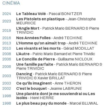
CINÉMA
2024
Le Tableau Volé
- Pascal BONITZER
Les Pistolets en plastique
- Jean-Christophe
2023
MEURIICE
L'Angle Mort
- Patrick Mario BERNARD & Pierre
2019
TRIVIDIC
2016
Nos Années Folles
- André TECHINE
2013
L'Homme qu'on aimait trop
- André TECHINE
2010
Les vivants et les morts
- Gérad MODILLAT
2008
L’Autre
- Patric Mario Bernard et Pierre Trividic
2006
Le Concille de Pierre
- Guillaume NICLOUX
Une famille parfaite
- Patrick Mario BERNARD &
2006
Pierre TRIVIDIC
Dancing
- Patrick Mario BERNARD & Pierre
2003
TRIVIDIC & Xavier BRILLAT
2003
Ce qu'ils imaginent
- Anne THERON
2002
C’est le bouquet
- Jeanne LABRUNE
Une planète dont je me souviendrai ou Les
1998
isolés
- Henri HERRE
1998
Le plus beau pay du monde
- Marcel BLUWAL