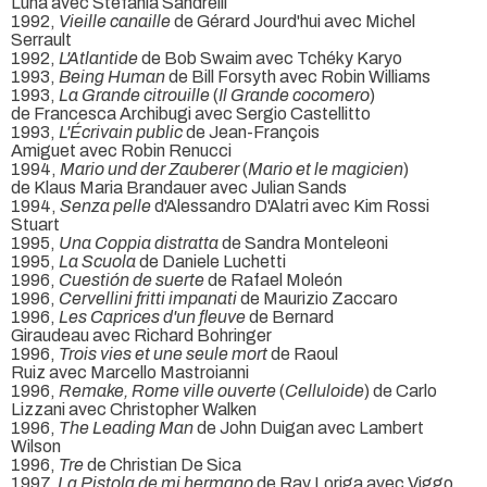
Luna avec Stefania Sandrelli
1992,
Vieille canaille
de Gérard Jourd'hui avec Michel
Serrault
1992,
L'Atlantide
de Bob Swaim avec Tchéky Karyo
1993,
Being Human
de Bill Forsyth avec Robin Williams
1993,
La Grande citrouille
(
Il Grande cocomero
)
de Francesca Archibugi avec Sergio Castellitto
1993,
L'Écrivain public
de Jean-François
Amiguet avec Robin Renucci
1994,
Mario und der Zauberer
(
Mario et le magicien
)
de Klaus Maria Brandauer avec Julian Sands
1994,
Senza pelle
d'Alessandro D'Alatri avec Kim Rossi
Stuart
1995,
Una Coppia distratta
de Sandra Monteleoni
1995,
La Scuola
de Daniele Luchetti
1996,
Cuestión de suerte
de Rafael Moleón
1996,
Cervellini fritti impanati
de Maurizio Zaccaro
1996,
Les Caprices d'un fleuve
de Bernard
Giraudeau avec Richard Bohringer
1996,
Trois vies et une seule mort
de Raoul
Ruiz avec Marcello Mastroianni
1996,
Remake, Rome ville ouverte
(
Celluloide
) de Carlo
Lizzani avec Christopher Walken
1996,
The Leading Man
de John Duigan avec Lambert
Wilson
1996,
Tre
de Christian De Sica
1997,
La Pistola de mi hermano
de Ray Loriga avec Viggo