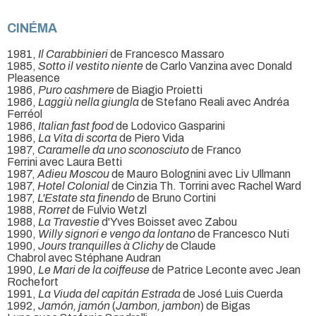
CINÉMA
1981,
Il Carabbinieri
de Francesco Massaro
1985,
Sotto il vestito niente
de Carlo Vanzina avec Donald
Pleasence
1986,
Puro cashmere
de Biagio Proietti
1986,
Laggiù nella giungla
de Stefano Reali avec Andréa
Ferréol
1986,
Italian fast food
de Lodovico Gasparini
1986,
La Vita di scorta
de Piero Vida
1987,
Caramelle da uno sconosciuto
de Franco
Ferrini avec Laura Betti
1987,
Adieu Moscou
de Mauro Bolognini avec Liv Ullmann
1987,
Hotel Colonial
de Cinzia Th. Torrini avec Rachel Ward
1987,
L'Estate sta finendo
de Bruno Cortini
1988,
Rorret
de Fulvio Wetzl
1988,
La Travestie
d'Yves Boisset avec Zabou
1990,
Willy signori e vengo da lontano
de Francesco Nuti
1990,
Jours tranquilles à Clichy
de Claude
Chabrol avec Stéphane Audran
1990,
Le Mari de la coiffeuse
de Patrice Leconte avec Jean
Rochefort
1991,
La Viuda del capitán Estrada
de José Luis Cuerda
1992,
Jamón, jamón
(
Jambon, jambon
) de Bigas