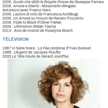
2006,
Guido che sfidò le Brigate Rosse
de Giuseppe Ferrara
2006,
Amore e libertà - Masaniello
d'Angelo
Antonucci avec Franco Nero
2006,
Lezioni di volo
de Francesca Archibugi
2006,
Un Amore su misura
de Renato Pozzetto
2006,
Fade to Black
d'Oliver Parker
2009 :
Ultimatum
d'Alain Tasma
2014 :
Avis de mistral de Roselyne Bosch
TÉLÉVISION
1987
in
Série Noire :
La Fée carabine
d'Yves Boisset
1988 :
L'Argent
de Jacques Rouffio
2005
La Tête haute
de Gérard Jourd'hui