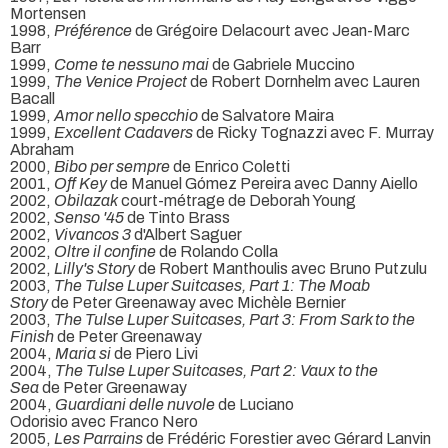
Mortensen
1998,
Préférence
de Grégoire Delacourt avec Jean-Marc
Barr
1999,
Come te nessuno mai
de Gabriele Muccino
1999,
The Venice Project
de Robert Dornhelm avec Lauren
Bacall
1999,
Amor nello specchio
de Salvatore Maira
1999,
Excellent Cadavers
de Ricky Tognazzi avec F. Murray
Abraham
2000,
Bibo per sempre
de Enrico Coletti
2001,
Off Key
de Manuel Gómez Pereira avec Danny Aiello
2002,
Obilazak
court-métrage de Deborah Young
2002,
Senso '45
de Tinto Brass
2002,
Vivancos 3
d'Albert Saguer
2002,
Oltre il confine
de Rolando Colla
2002,
Lilly's Story
de Robert Manthoulis avec Bruno Putzulu
2003,
The Tulse Luper Suitcases, Part 1: The Moab
Story
de Peter Greenaway avec Michèle Bernier
2003,
The Tulse Luper Suitcases, Part 3: From Sark to the
Finish
de Peter Greenaway
2004,
Maria si
de Piero Livi
2004,
The Tulse Luper Suitcases, Part 2: Vaux to the
Sea
de Peter Greenaway
2004,
Guardiani delle nuvole
de Luciano
Odorisio avec Franco Nero
2005,
Les Parrains
de Frédéric Forestier avec Gérard Lanvin