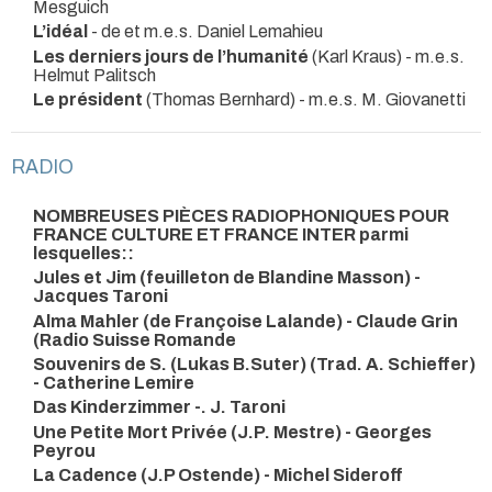
Mesguich
L’idéal
- de et m.e.s. Daniel Lemahieu
Les derniers jours de l’humanité
(Karl Kraus) - m.e.s.
Helmut Palitsch
Le président
(Thomas Bernhard) - m.e.s. M. Giovanetti
RADIO
NOMBREUSES PIÈCES RADIOPHONIQUES POUR
FRANCE CULTURE ET FRANCE INTER parmi
lesquelles::
Jules et Jim (feuilleton de Blandine Masson) -
Jacques Taroni
Alma Mahler (de Françoise Lalande) - Claude Grin
(Radio Suisse Romande
Souvenirs de S. (Lukas B.Suter) (Trad. A. Schieffer)
- Catherine Lemire
Das Kinderzimmer -. J. Taroni
Une Petite Mort Privée (J.P. Mestre) - Georges
Peyrou
La Cadence (J.P Ostende) - Michel Sideroff