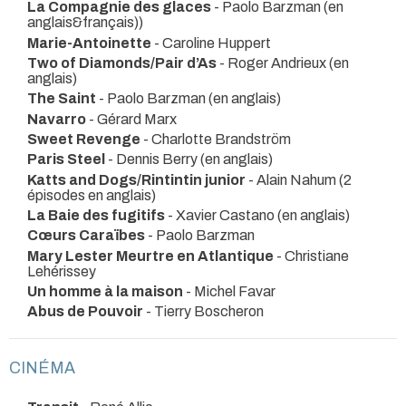
La Compagnie des glaces
- Paolo Barzman (en
anglais&français))
Marie-Antoinette
- Caroline Huppert
Two of Diamonds/Pair d’As
- Roger Andrieux (en
anglais)
The Saint
- Paolo Barzman (en anglais)
Navarro
- Gérard Marx
Sweet Revenge
- Charlotte Brandström
Paris Steel
- Dennis Berry (en anglais)
Katts and Dogs/Rintintin junior
- Alain Nahum (2
épisodes en anglais)
La Baie des fugitifs
- Xavier Castano (en anglais)
Cœurs Caraïbes
- Paolo Barzman
Mary Lester Meurtre en Atlantique
- Christiane
Lehérissey
Un homme à la maison
- Michel Favar
Abus de Pouvoir
- Tierry Boscheron
CINÉMA