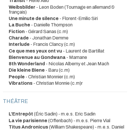
Transit
- René Allio
Weibsbilder
- Leon Boden (Tournage en allemand &
français)
Une minute de silence
- Florent-Emilio Siri
La Buche
- Danielle Thompson
Fiction
- Gérard Sanas (c.m)
Charade
- Jonathan Demme
Interlude
- Francis Clancy (c.m)
Ce que mes yeux ont vu
- Laurent de Bartillat
Bienvenue au Gondwana
- Mamane
8th Wonderland
- Nicolas Alberny et Jean Mach
Die kleine Biene
- Baru (c.m)
People
- Christian Monnier (c.m)
Vibrations
- Christian Monnie (c.m)r
THÉÂTRE
L’Entrepôt
(Éric Sadin) - m.e.s. Eric Sadin
La vie parisienne
(Offenbach) - m.e.s. Pierre Vial
Titus Andronicus
(William Shakespeare) - m.e.s. Daniel