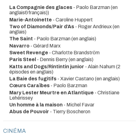
La Compagnie des glaces
- Paolo Barzman (en
anglais&français))
Marie-Antoinette
- Caroline Huppert
Two of Diamonds/Pair d’As
- Roger Andrieux (en
anglais)
The Saint
- Paolo Barzman (en anglais)
Navarro
- Gérard Marx
Sweet Revenge
- Charlotte Brandström
Paris Steel
- Dennis Berry (en anglais)
Katts and Dogs/Rintintin junior
- Alain Nahum (2
épisodes en anglais)
La Baie des fugitifs
- Xavier Castano (en anglais)
Cœurs Caraïbes
- Paolo Barzman
Mary Lester Meurtre en Atlantique
- Christiane
Lehérissey
Un homme à la maison
- Michel Favar
Abus de Pouvoir
- Tierry Boscheron
CINÉMA