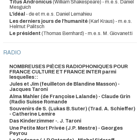
Titus Andronicus
(William Shakespeare) - m.e.s. Daniel
Mesguich
L’idéal
- de et m.e.s. Daniel Lemahieu
Les derniers jours de l’humanité
(Karl Kraus) - m.e.s.
Helmut Palitsch
Le président
(Thomas Bernhard) - m.e.s. M. Giovanetti
RADIO
NOMBREUSES PIÈCES RADIOPHONIQUES POUR
FRANCE CULTURE ET FRANCE INTER parmi
lesquelles::
Jules et Jim (feuilleton de Blandine Masson) -
Jacques Taroni
Alma Mahler (de Françoise Lalande) - Claude Grin
(Radio Suisse Romande
Souvenirs de S. (Lukas B.Suter) (Trad. A. Schieffer)
- Catherine Lemire
Das Kinderzimmer -. J. Taroni
Une Petite Mort Privée (J.P. Mestre) - Georges
Peyrou