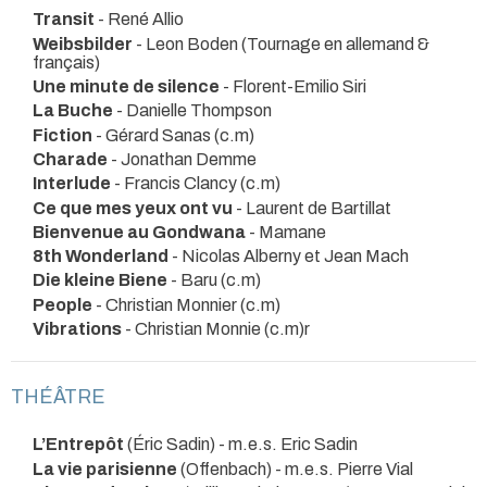
Transit
- René Allio
Weibsbilder
- Leon Boden (Tournage en allemand &
français)
Une minute de silence
- Florent-Emilio Siri
La Buche
- Danielle Thompson
Fiction
- Gérard Sanas (c.m)
Charade
- Jonathan Demme
Interlude
- Francis Clancy (c.m)
Ce que mes yeux ont vu
- Laurent de Bartillat
Bienvenue au Gondwana
- Mamane
8th Wonderland
- Nicolas Alberny et Jean Mach
Die kleine Biene
- Baru (c.m)
People
- Christian Monnier (c.m)
Vibrations
- Christian Monnie (c.m)r
THÉÂTRE
L’Entrepôt
(Éric Sadin) - m.e.s. Eric Sadin
La vie parisienne
(Offenbach) - m.e.s. Pierre Vial