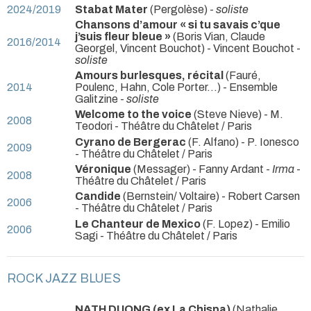
2024/2019
Stabat Mater
(Pergolèse) -
soliste
Chansons d’amour « si tu savais c’que
j’suis fleur bleue »
(Boris Vian, Claude
2016/2014
Georgel, Vincent Bouchot) - Vincent Bouchot -
soliste
Amours burlesques, récital
(Fauré,
2014
Poulenc, Hahn, Cole Porter...) - Ensemble
Galitzine -
soliste
Welcome to the voice
(Steve Nieve) - M.
2008
Teodori
- Théâtre du Châtelet / Paris
Cyrano de Bergerac
(F. Alfano) - P. Ionesco
2009
- Théâtre du Châtelet / Paris
Véronique
(Messager) - Fanny Ardant -
Irma
-
2008
Théâtre du Châtelet / Paris
Candide
(Bernstein/ Voltaire) - Robert Carsen
2006
- Théâtre du Châtelet / Paris
Le Chanteur de Mexico
(F. Lopez) - Emilio
2006
Sagi
- Théâtre du Châtelet / Paris
ROCK JAZZ BLUES
NATH DUONG (ex La Chispa)
(Nathalie