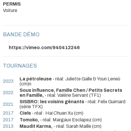
PERMIS
Voiture
BANDE DÉMO
https://vimeo.com/940412246
TOURNAGES
La pétroleuse
- réal: Juliette Galle & Youn Leneü
2023
(cm)n
Sous influence, Famille Chen / Petits Secrets
2022
en Famille,
- réal: Valérie Servant (TF1)
SISBRO: les voisins gênants
- réal: Felix Guimard
2021
(série TFX)
2017
Ciels
- réal : Hai Chuan Xu (cm)
2017
Tomoko,
- réal: Margaux Esclapez (cm)
2013
Maudit Karma,
- réal: Sarah Maille (cm)