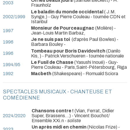
Oh les beaux jours
(Samuel Beckett) - H.
2003
Fraunholz
Le baladin du monde occidental
( J.M.
2002/1999
Synge,) - Guy Pierre Couleau
- tournée CDN et
Istanbul
Monsieur de Pourceaugnac
(Molière) -
1997
Jean-Louis Martin Barbaz,
Je ne suis pas toi
(d'après Paul Bowles) -
1996
Barbara Bouley
-
Tombeau pour Boris Davidovitch
(Danilo
1996
Kis, ) - Patrick Verschueren
- tournée nationale
Le Fusil de Chasse
(Yasushi Inoué) - Guy-
1994/95
Pierre Couleau
- Paris,Saint-Pétersbourg, Riga
1992
Macbeth
(Shakespeare) - Romuald Sciora
SPECTACLES MUSICAUX - CHANTEUSE ET
COMÉDIENNE
Chansons contre !
(Vian, Ferrat, Didier
2024/2020
Super, Brassens...) - Vincent Bouchot/
Ensemble XXi.n -
soliste
Un après midi en chemin
(Nicolas Frize) -
2023