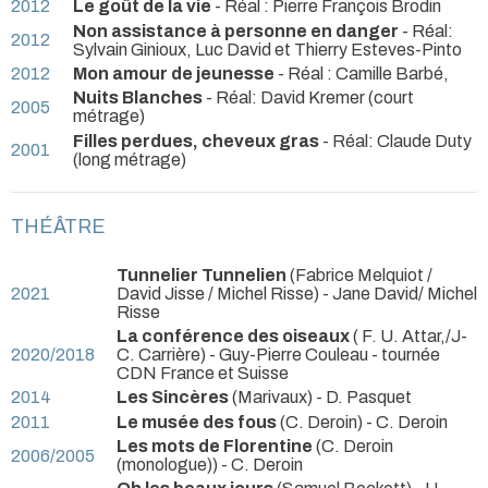
2012
Le goût de la vie
- Réal : Pierre François Brodin
Non assistance à personne en danger
- Réal:
2012
Sylvain Ginioux, Luc David et Thierry Esteves-Pinto
2012
Mon amour de jeunesse
- Réal : Camille Barbé,
Nuits Blanches
- Réal: David Kremer (court
2005
métrage)
Filles perdues, cheveux gras
- Réal: Claude Duty
2001
(long métrage)
THÉÂTRE
Tunnelier Tunnelien
(Fabrice Melquiot /
2021
David Jisse / Michel Risse) - Jane David/ Michel
Risse
La conférence des oiseaux
( F. U. Attar,/J-
2020/2018
C. Carrière) - Guy-Pierre Couleau
- tournée
CDN France et Suisse
2014
Les Sincères
(Marivaux) - D. Pasquet
2011
Le musée des fous
(C. Deroin) - C. Deroin
Les mots de Florentine
(C. Deroin
2006/2005
(monologue)) - C. Deroin