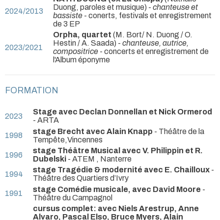
Duong, paroles et musique) -
chanteuse et
2024/2013
bassiste
- conerts, festivals et enregistrement
de 3 EP
Orpha, quartet
(M. Bort/ N. Duong / O.
Hestin / A. Saada) -
chanteuse, autrice,
2023/2021
compositrice
- concerts et enregistrement de
l'Album éponyme
FORMATION
Stage avec Declan Donnellan et Nick Ormerod
2023
- ARTA
stage Brecht avec Alain Knapp
- Théâtre de la
1998
Tempête,Vincennes
stage Théâtre Musical avec V. Philippin et R.
1996
Dubelski
- ATEM , Nanterre
stage Tragédie & modernité avec E. Chailloux
-
1994
Théâtre des Quartiers d’Ivry
stage Comédie musicale, avec David Moore
-
1991
Théâtre du Campagnol
cursus complet: avec Niels Arestrup, Anne
Alvaro, Pascal Elso, Bruce Myers, Alain