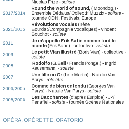
Nicolas Frize -
soliste
Round the world of sound,
( Moondog,) -
2017/2014
Ensemble Dédalus/ Collectif Muzzix -
soliste
-
tournée CDN, Festivals, Europe
Révolutions vocales
(Irène
2021/2015
Bourdat/Compagnie Vocaliques) - Vincent
Bouchot -
soliste
Je m’appelle Erik Satie comme tout le
2011
monde
(Erik Satie) - collective -
soliste
Le petit Vian illustré
(Boris Vian) - collective -
2009
soliste
Rodolfo
(G.Belli / Francis Ponge,) - Ingrid
2008
Keusemann, -
soliste
Une fille en Or
(Lise Martin) - Natalie Van
2007
Parys -
rôle titre
Comme de bien entendu
(Georges Van
2006/2005
Parys) - Natalie Van Parys -
soliste
Les Bacchantes
(d'après Euripide) - J-Y
2005/2004
Penafiel -
soliste
- tournée Scènes Nationales
OPÉRA, OPÉRETTE, ORATORIO