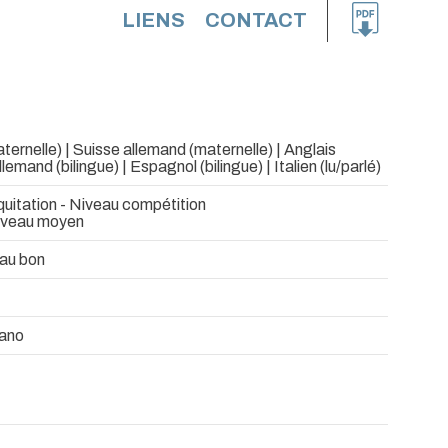
LIENS
CONTACT
ternelle) | Suisse allemand (maternelle) | Anglais
Allemand (bilingue) | Espagnol (bilingue) | Italien (lu/parlé)
uitation - Niveau compétition
iveau moyen
eau bon
ano