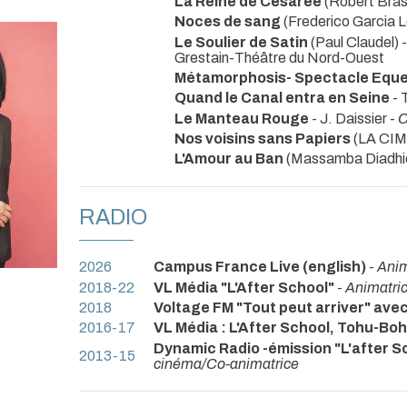
La Reine de Césarée
(Robert Brasi
Noces de sang
(Frederico Garcia L
Le Soulier de Satin
(Paul Claudel) 
Grestain-Théâtre du Nord-Ouest
Métamorphosis- Spectacle Eque
Quand le Canal entra en Seine
- 
Le Manteau Rouge
- J. Daissier -
C
Nos voisins sans Papiers
(LA CIMA
L'Amour au Ban
(Massamba Diadhio
RADIO
2026
Campus France Live (english)
-
Anim
2018-22
VL Média "L'After School"
-
Animatric
2018
Voltage FM "Tout peut arriver" ave
2016-17
VL Média : L'After School, Tohu-Bo
Dynamic Radio -émission "L'after Sch
2013-15
cinéma/Co-animatrice