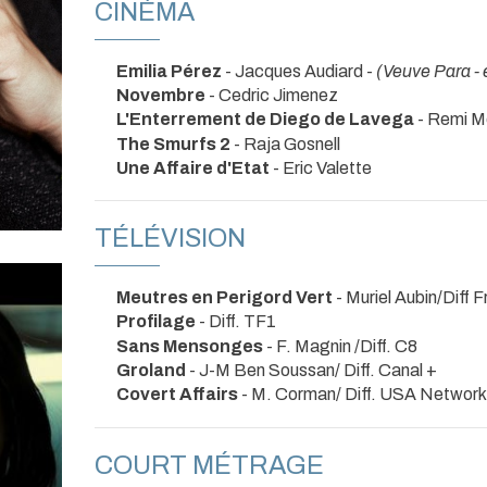
CINÉMA
Emilia Pérez
- Jacques Audiard -
(Veuve Para -
Novembre
- Cedric Jimenez
L'Enterrement de Diego de Lavega
- Remi M
The Smurfs 2
- Raja Gosnell
Une Affaire d'Etat
- Eric Valette
TÉLÉVISION
Meutres en Perigord Vert
- Muriel Aubin/Diff 
Profilage
- Diff. TF1
Sans Mensonges
- F. Magnin /Diff. C8
Groland
- J-M Ben Soussan/ Diff. Canal +
Covert Affairs
- M. Corman/ Diff. USA Network
COURT MÉTRAGE