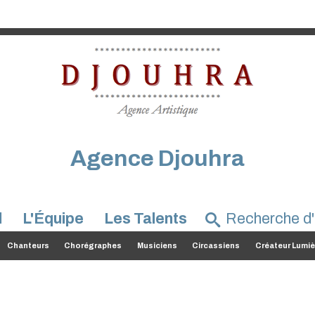
Agence Djouhra
l
L'Équipe
Les Talents
Chanteurs
Chorégraphes
Musiciens
Circassiens
Créateur Lumiè