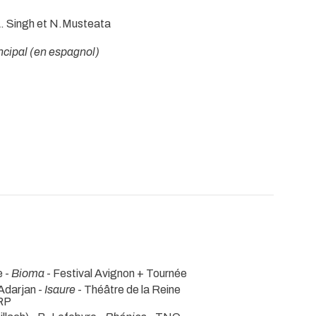
A. Singh et N.Musteata
incipal (en espagnol)
e -
Bioma
- Festival Avignon + Tournée
 Adarjan -
Isaure
- Théâtre de la Reine
 RP