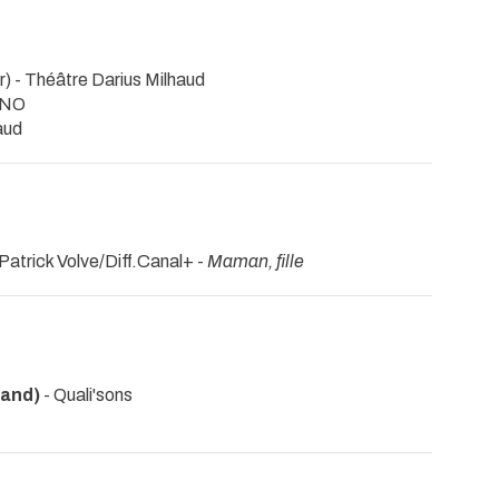
r)
- Théâtre Darius Milhaud
TNO
aud
Patrick Volve/Diff.Canal+ -
Maman, fille
mand)
- Quali'sons