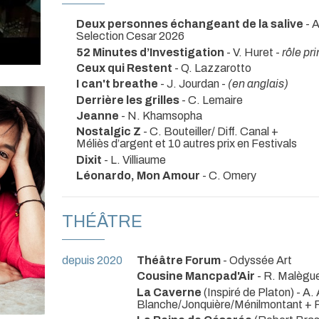
Deux personnes échangeant de la salive
- 
Selection Cesar 2026
52 Minutes d’Investigation
- V. Huret -
rôle pr
Ceux qui Restent
- Q. Lazzarotto
I can't breathe
- J. Jourdan -
(en anglais)
Derrière les grilles
- C. Lemaire
Jeanne
- N. Khamsopha
Nostalgic Z
- C. Bouteiller/ Diff. Canal +
Méliès d’argent et 10 autres prix en Festivals
Dixit
- L. Villiaume
Léonardo, Mon Amour
- C. Omery
THÉÂTRE
depuis 2020
Théâtre Forum
- Odyssée Art
Cousine Mancpad'Air
- R. Malègu
La Caverne
(Inspiré de Platon) - A.
Blanche/Jonquière/Ménilmontant +