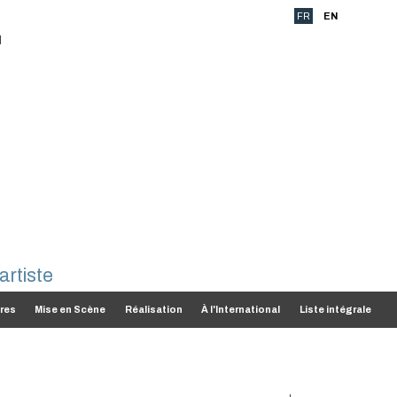
FR
EN
res
Mise en Scène
Réalisation
À l'International
Liste intégrale