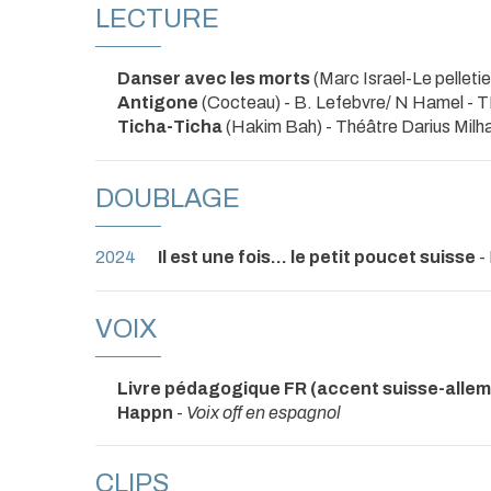
LECTURE
Danser avec les morts
(Marc Israel-Le pelletie
Antigone
(Cocteau) - B. Lefebvre/ N Hamel
- 
Ticha-Ticha
(Hakim Bah)
- Théâtre Darius Milh
DOUBLAGE
2024
Il est une fois... le petit poucet suisse
- 
VOIX
Livre pédagogique FR (accent suisse-alle
Happn
-
Voix off en espagnol
CLIPS