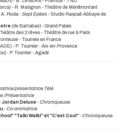
llach) - B. Lefebvre -
Phénice
- TNO
orca) - R. Matignon
- Théâtre de Ménilmontant
- A. Roda -
Sept Epées
- Studio Raspail-Abbaye de
stre
(de Bartabas)
- Grand Palais
Théâtre des 2 rêves
- Théâtre de rue à Paris
onteuse
- Tournée en France
DE) - P. Tournier
- Aix-en-Provence
u) - P.Tournier
- Agadir
atrice/présentatrice Télé
e /Présentatrice
c Jordan Deluxe
-
Chroniqueuse
hu
-
Co-animatrice
ool" "Talki Walki" et "C'est Cool"
-
Chroniqueuse