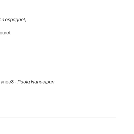
 en espagnol)
ouret
France3 -
Paola Nahuelpan