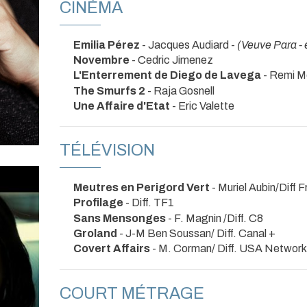
CINÉMA
Emilia Pérez
- Jacques Audiard -
(Veuve Para -
Novembre
- Cedric Jimenez
L'Enterrement de Diego de Lavega
- Remi M
The Smurfs 2
- Raja Gosnell
Une Affaire d'Etat
- Eric Valette
TÉLÉVISION
Meutres en Perigord Vert
- Muriel Aubin/Diff 
Profilage
- Diff. TF1
Sans Mensonges
- F. Magnin /Diff. C8
Groland
- J-M Ben Soussan/ Diff. Canal +
Covert Affairs
- M. Corman/ Diff. USA Network
COURT MÉTRAGE