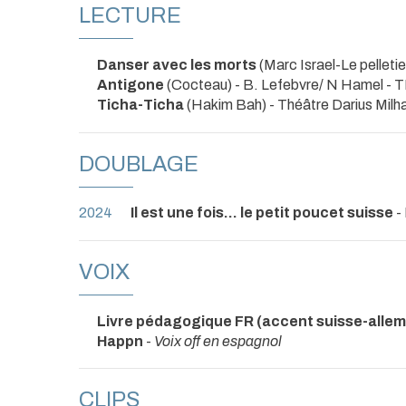
LECTURE
Danser avec les morts
(Marc Israel-Le pelletie
Antigone
(Cocteau) - B. Lefebvre/ N Hamel
- 
Ticha-Ticha
(Hakim Bah)
- Théâtre Darius Milh
DOUBLAGE
2024
Il est une fois... le petit poucet suisse
- 
VOIX
Livre pédagogique FR (accent suisse-alle
Happn
-
Voix off en espagnol
CLIPS