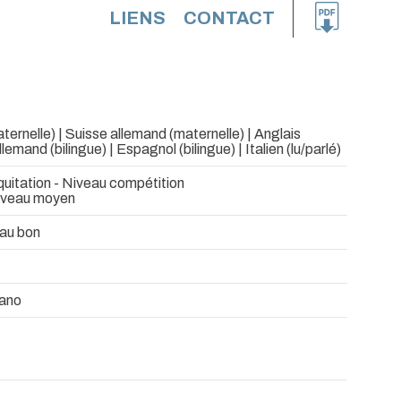
LIENS
CONTACT
ternelle) | Suisse allemand (maternelle) | Anglais
Allemand (bilingue) | Espagnol (bilingue) | Italien (lu/parlé)
uitation - Niveau compétition
iveau moyen
eau bon
ano