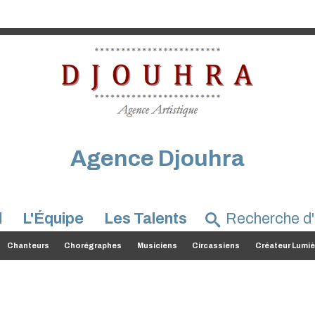
Agence Djouhra
l
L'Équipe
Les Talents
Chanteurs
Chorégraphes
Musiciens
Circassiens
Créateur Lumiè