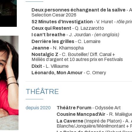
Deux personnes échangeant de la salive
- 
Selection Cesar 2026
52 Minutes d’Investigation
- V. Huret -
rôle pr
Ceux qui Restent
- Q. Lazzarotto
I can't breathe
- J. Jourdan -
(en anglais)
Derrière les grilles
- C. Lemaire
Jeanne
- N. Khamsopha
Nostalgic Z
- C. Bouteiller/ Diff. Canal +
Méliès d’argent et 10 autres prix en Festivals
Dixit
- L. Villiaume
Léonardo, Mon Amour
- C. Omery
THÉÂTRE
depuis 2020
Théâtre Forum
- Odyssée Art
Cousine Mancpad'Air
- R. Malègu
La Caverne
(Inspiré de Platon) - A.
Blanche/Jonquière/Ménilmontant +