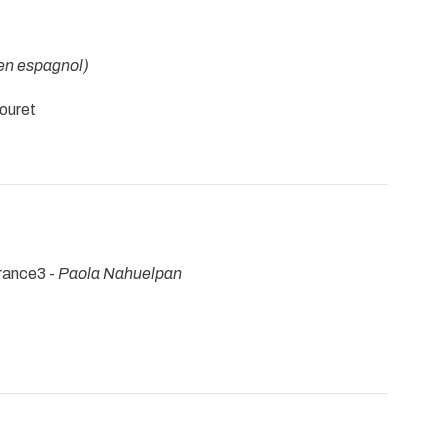
 en espagnol)
ouret
France3 -
Paola Nahuelpan