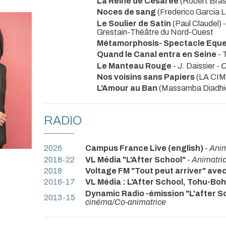
La Reine de Césarée
(Robert Brasi
Noces de sang
(Frederico Garcia L
Le Soulier de Satin
(Paul Claudel) 
Grestain-Théâtre du Nord-Ouest
Métamorphosis- Spectacle Eque
Quand le Canal entra en Seine
- 
Le Manteau Rouge
- J. Daissier -
C
Nos voisins sans Papiers
(LA CIMA
L'Amour au Ban
(Massamba Diadhio
RADIO
2026
Campus France Live (english)
-
Anim
2018-22
VL Média "L'After School"
-
Animatric
2018
Voltage FM "Tout peut arriver" ave
2016-17
VL Média : L'After School, Tohu-Bo
Dynamic Radio -émission "L'after Sch
2013-15
cinéma/Co-animatrice