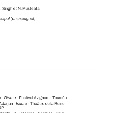
A. Singh et N.Musteata
incipal (en espagnol)
e -
Bioma
- Festival Avignon + Tournée
 Adarjan -
Isaure
- Théâtre de la Reine
 RP