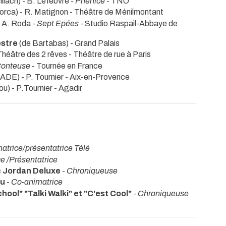
llach) - B. Lefebvre -
Phénice
- TNO
orca) - R. Matignon
- Théâtre de Ménilmontant
- A. Roda -
Sept Epées
- Studio Raspail-Abbaye de
stre
(de Bartabas)
- Grand Palais
Théâtre des 2 rêves
- Théâtre de rue à Paris
onteuse
- Tournée en France
DE) - P. Tournier
- Aix-en-Provence
u) - P.Tournier
- Agadir
atrice/présentatrice Télé
e /Présentatrice
c Jordan Deluxe
-
Chroniqueuse
hu
-
Co-animatrice
ool" "Talki Walki" et "C'est Cool"
-
Chroniqueuse