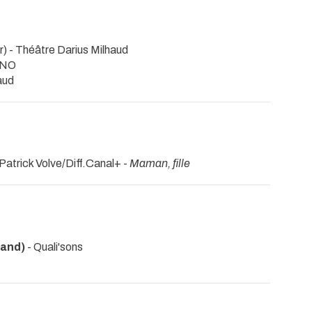
r)
- Théâtre Darius Milhaud
TNO
aud
Patrick Volve/Diff.Canal+ -
Maman, fille
mand)
- Quali'sons