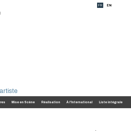
FR
EN
res
Mise en Scène
Réalisation
À l'International
Liste intégrale