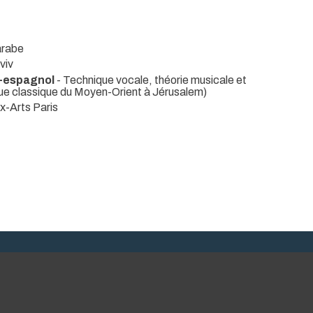
arabe
viv
o-espagnol
- Technique vocale, théorie musicale et
ue classique du Moyen-Orient à Jérusalem)
x-Arts Paris