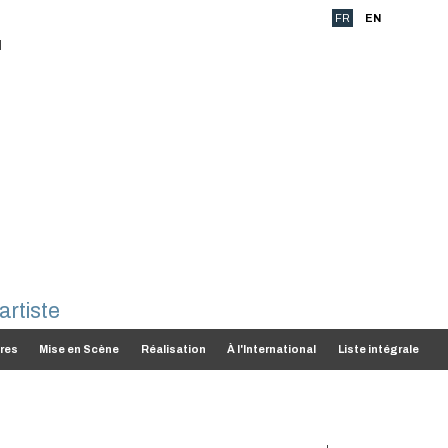
FR
EN
res
Mise en Scène
Réalisation
À l'International
Liste intégrale