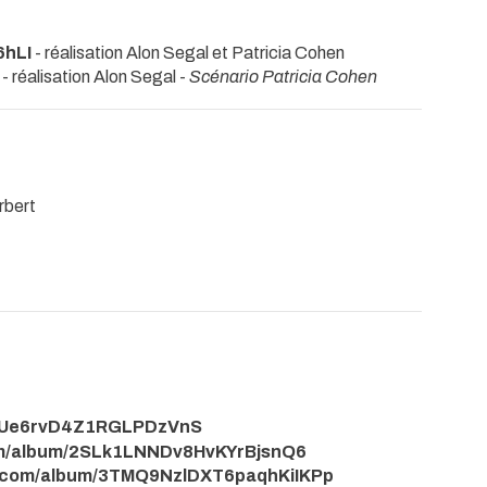
6hLI
- réalisation Alon Segal et Patricia Cohen
- réalisation Alon Segal -
Scénario Patricia Cohen
rbert
mHIUe6rvD4Z1RGLPDzVnS
y.com/album/2SLk1LNNDv8HvKYrBjsnQ6
ify.com/album/3TMQ9NzlDXT6paqhKiIKPp