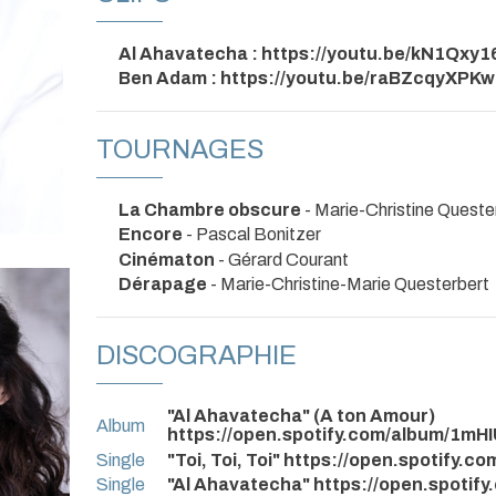
Al Ahavatecha : https://youtu.be/kN1Qxy1
Ben Adam : https://youtu.be/raBZcqyXPKw
TOURNAGES
La Chambre obscure
- Marie-Christine Queste
Encore
- Pascal Bonitzer
Cinématon
- Gérard Courant
Dérapage
- Marie-Christine-Marie Questerbert
DISCOGRAPHIE
"Al Ahavatecha" (A ton Amour)
Album
https://open.spotify.com/album/1
Single
"Toi, Toi, Toi" https://open.spotif
Single
"Al Ahavatecha" https://open.spot