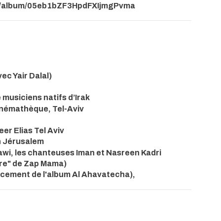
om/album/05eb1bZF3HpdFXIjmgPvma
ec Yair Dalal)
7
musiciens natifs d’Irak
Cinémathèque, Tel-Aviv
eer Elias Tel Aviv
n Jérusalem
wi, les chanteuses Iman et Nasreen Kadri
vre" de Zap Mama)
ncement de l'album Al Ahavatecha),