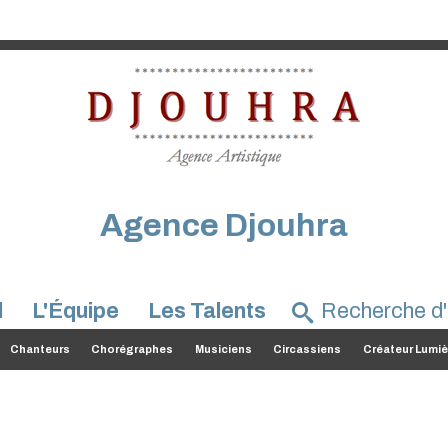
Agence Djouhra
l
L'Équipe
Les Talents
Chanteurs
Chorégraphes
Musiciens
Circassiens
Créateur Lumiè