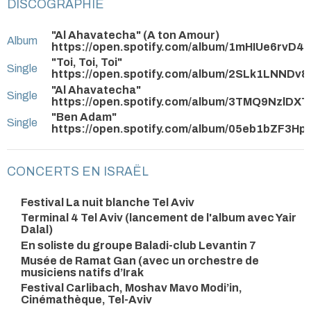
DISCOGRAPHIE
"Al Ahavatecha" (A ton Amour)
Album
https://open.spotify.com/album/1mHIUe6rvD
"Toi, Toi, Toi"
Single
https://open.spotify.com/album/2SLk1LNNDv
"Al Ahavatecha"
Single
https://open.spotify.com/album/3TMQ9NzlDX
"Ben Adam"
Single
https://open.spotify.com/album/05eb1bZF3H
CONCERTS EN ISRAËL
Festival La nuit blanche Tel Aviv
Terminal 4 Tel Aviv (lancement de l'album avec Yair
Dalal)
En soliste du groupe Baladi-club Levantin 7
Musée de Ramat Gan (avec un orchestre de
musiciens natifs d’Irak
Festival Carlibach, Moshav Mavo Modi’in,
Cinémathèque, Tel-Aviv