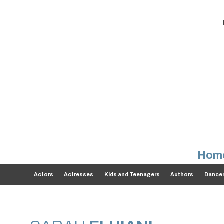
Hom
Actors
Actresses
Kids and Teenagers
Authors
Dance