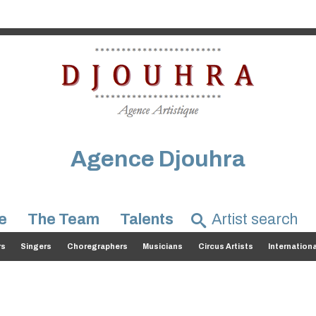
Agence Djouhra
e
The Team
Talents
rs
Singers
Choregraphers
Musicians
Circus Artists
Internation