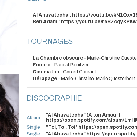
Al Ahavatecha : https://youtu.be/kN1Qxy1
Ben Adam : https://youtu.be/raBZcqyXPKw
TOURNAGES
La Chambre obscure
- Marie-Christine Queste
Encore
- Pascal Bonitzer
Cinématon
- Gérard Courant
Dérapage
- Marie-Christine-Marie Questerbert
DISCOGRAPHIE
"Al Ahavatecha" (A ton Amour)
Album
https://open.spotify.com/album/1
Single
"Toi, Toi, Toi" https://open.spotif
Single
"Al Ahavatecha" https://open.spot