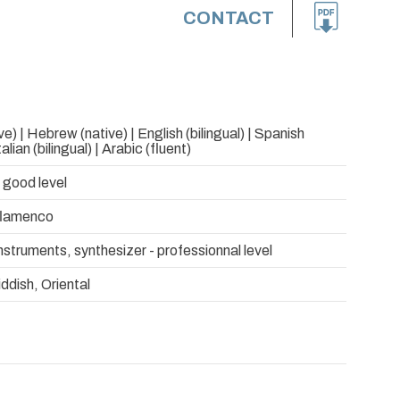
CONTACT
e) | Hebrew (native) | English (bilingual) | Spanish
Italian (bilingual) | Arabic (fluent)
- good level
 flamenco
nstruments, synthesizer - professionnal level
iddish, Oriental