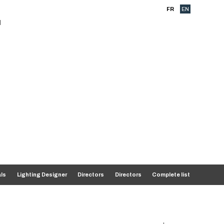
FR
EN
als
Lighting Designer
Directors
Directors
Complete list