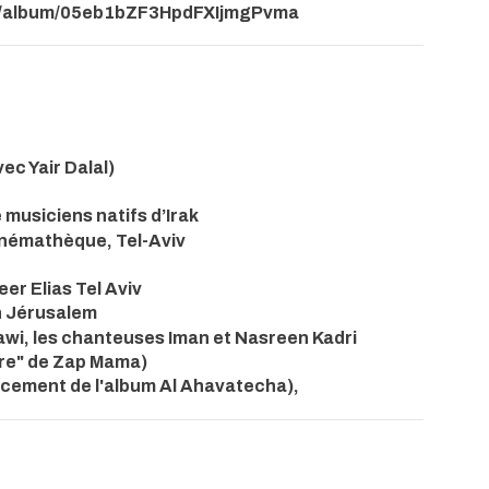
om/album/05eb1bZF3HpdFXIjmgPvma
ec Yair Dalal)
7
musiciens natifs d’Irak
Cinémathèque, Tel-Aviv
eer Elias Tel Aviv
n Jérusalem
wi, les chanteuses Iman et Nasreen Kadri
vre" de Zap Mama)
ncement de l'album Al Ahavatecha),