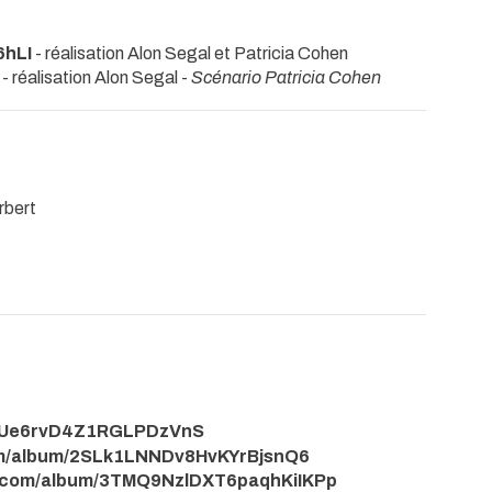
6hLI
- réalisation Alon Segal et Patricia Cohen
- réalisation Alon Segal -
Scénario Patricia Cohen
rbert
mHIUe6rvD4Z1RGLPDzVnS
y.com/album/2SLk1LNNDv8HvKYrBjsnQ6
ify.com/album/3TMQ9NzlDXT6paqhKiIKPp