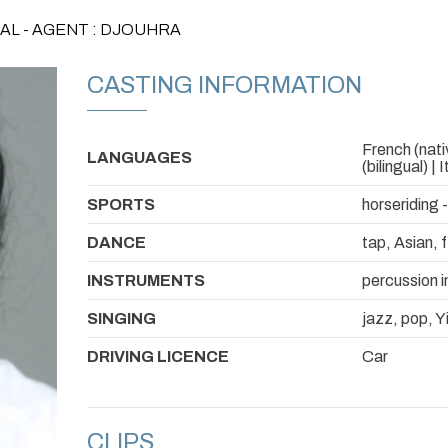
NAL - AGENT : DJOUHRA
CASTING INFORMATION
French (nativ
LANGUAGES
(bilingual) | 
SPORTS
horseriding 
DANCE
tap, Asian,
INSTRUMENTS
percussion i
SINGING
jazz, pop, Y
DRIVING LICENCE
Car
CLIPS