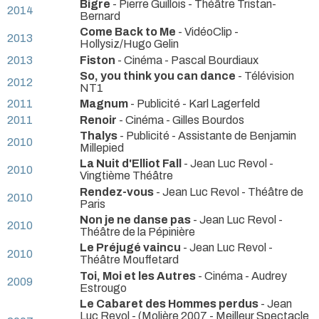
Bigre
- Pierre Guillois
- Théâtre Tristan-
2014
Bernard
Come Back to Me
- VidéoClip -
2013
Hollysiz/Hugo Gelin
2013
Fiston
- Cinéma - Pascal Bourdiaux
So, you think you can dance
- Télévision
2012
NT1
2011
Magnum
- Publicité - Karl Lagerfeld
2011
Renoir
- Cinéma - Gilles Bourdos
Thalys
- Publicité - Assistante de Benjamin
2010
Millepied
La Nuit d'Elliot Fall
- Jean Luc Revol
-
2010
Vingtième Théâtre
Rendez-vous
- Jean Luc Revol
- Théâtre de
2010
Paris
Non je ne danse pas
- Jean Luc Revol
-
2010
Théâtre de la Pépinière
Le Préjugé vaincu
- Jean Luc Revol
-
2010
Théâtre Mouffetard
Toi, Moi et les Autres
- Cinéma - Audrey
2009
Estrougo
Le Cabaret des Hommes perdus
- Jean
Luc Revol -
(Molière 2007 - Meilleur Spectacle