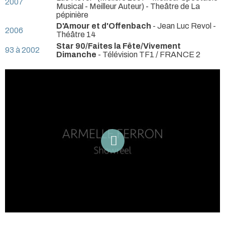
2007
Musical - Meilleur Auteur) - Theâtre de La
pépinière
D'Amour et d'Offenbach
- Jean Luc Revol
-
2006
Théâtre 14
Star 90/Faites la Fête/Vivement
93 à 2002
Dimanche
- Télévision TF1 / FRANCE 2