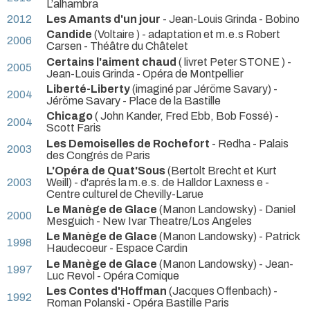
L’alhambra
2012
Les Amants d'un jour
- Jean-Louis Grinda
- Bobino
Candide
(Voltaire ) - adaptation et m.e.s Robert
2006
Carsen
- Théâtre du Châtelet
Certains l'aiment chaud
( livret Peter STONE ) -
2005
Jean-Louis Grinda
- Opéra de Montpellier
Liberté-Liberty
(imaginé par Jéröme Savary) -
2004
Jéröme Savary
- Place de la Bastille
Chicago
( John Kander, Fred Ebb, Bob Fossé) -
2004
Scott Faris
Les Demoiselles de Rochefort
- Redha
- Palais
2003
des Congrés de Paris
L'Opéra de Quat'Sous
(Bertolt Brecht et Kurt
2003
Weill) - d'aprés la m.e.s. de Halldor Laxness e
-
Centre culturel de Chevilly-Larue
Le Manège de Glace
(Manon Landowsky) - Daniel
2000
Mesguich
- New Ivar Theatre/Los Angeles
Le Manège de Glace
(Manon Landowsky) - Patrick
1998
Haudecoeur
- Espace Cardin
Le Manège de Glace
(Manon Landowsky) - Jean-
1997
Luc Revol
- Opéra Comique
Les Contes d'Hoffman
(Jacques Offenbach) -
1992
Roman Polanski
- Opéra Bastille Paris