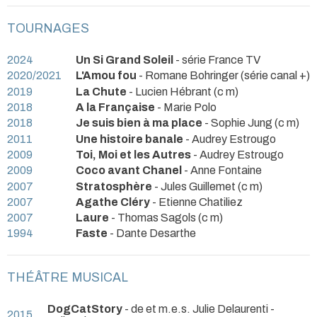
TOURNAGES
2024
Un Si Grand Soleil
- série France TV
2020/2021
L'Amou fou
- Romane Bohringer (série canal +)
2019
La Chute
- Lucien Hébrant (c m)
2018
A la Française
- Marie Polo
2018
Je suis bien à ma place
- Sophie Jung (c m)
2011
Une histoire banale
- Audrey Estrougo
2009
Toi, Moi et les Autres
- Audrey Estrougo
2009
Coco avant Chanel
- Anne Fontaine
2007
Stratosphère
- Jules Guillemet (c m)
2007
Agathe Cléry
- Etienne Chatiliez
2007
Laure
- Thomas Sagols (c m)
1994
Faste
- Dante Desarthe
THÉÂTRE MUSICAL
DogCatStory
- de et m.e.s. Julie Delaurenti
-
2015