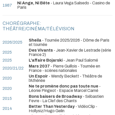
Ni Ange, Ni Bête
- Laura Vega Salsedo
- Casino de
1987
Paris
CHORÉGRAPHE:
THÉÂTRE/CINÉMA/TÉLÉVISION
Sheila
- Tournée 2025/2026
- Dôme de Paris
2026/2025
et tournée
Des Vivants
- Jean-Xavier de Lestrade (série
2025
France 2)
2025
L'affaire Bojarski
- Jean Paul Salomé
Mars 2037
- Pierre Guillois
- Tournée en
2020/21/22
France - scènes nationales
Un Espoir
- Wendy Beckett
- Théâtre de
2020
l’Athénée
Ne te promène donc pas toute nue
-
2020
Léonie Pingeot
- Espace Marcel Carné
Bons baisers de Broadway
- Sébastien
2015
Fevre
- La Clef des Chants
Better Than Yesterday
- VidéoClip -
2014
Hollysiz/Hugo Gelin