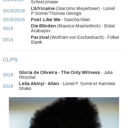
Schretzmeier
L'Africaine
(Giacomo Meyerbeer) - Lionel
2019/2018
P.Somé/Thomas George
2016/2015
Post:Like:Me
- Sascha Klein
Die Blinden
(Maurice Maeterlinck) - Bolat
2015
Atabayev
Parzival
(Wolfram von Eschenbach) - Folker
2014
Banik
CLIPS
Gloria de Oliveira - The Only Witness
- Julia
2019
Ritschel
Leila Akinyi - Alien
- Lionel P. Somé et Karmela
2018
Shako