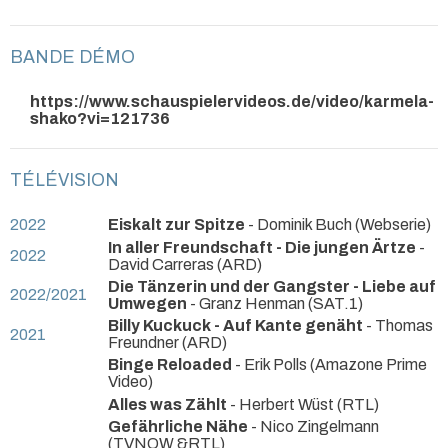
BANDE DÉMO
https://www.schauspielervideos.de/video/karmela-
shako?vi=121736
TÉLÉVISION
2022
Eiskalt zur Spitze
- Dominik Buch (Webserie)
In aller Freundschaft - Die jungen Ärtze
-
2022
David Carreras (ARD)
Die Tänzerin und der Gangster - Liebe auf
2022/2021
Umwegen
- Granz Henman (SAT.1)
Billy Kuckuck - Auf Kante genäht
- Thomas
2021
Freundner (ARD)
Binge Reloaded
- Erik Polls (Amazone Prime
Video)
Alles was Zählt
- Herbert Wüst (RTL)
Gefährliche Nähe
- Nico Zingelmann
(TVNOW &RTL)