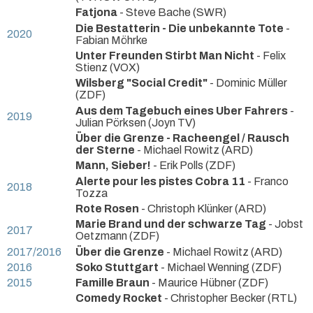
Fatjona
- Steve Bache (SWR)
Die Bestatterin - Die unbekannte Tote
-
2020
Fabian Möhrke
Unter Freunden Stirbt Man Nicht
- Felix
Stienz (VOX)
Wilsberg "Social Credit"
- Dominic Müller
(ZDF)
Aus dem Tagebuch eines Uber Fahrers
-
2019
Julian Pörksen (Joyn TV)
Über die Grenze - Racheengel / Rausch
der Sterne
- Michael Rowitz (ARD)
Mann, Sieber!
- Erik Polls (ZDF)
Alerte pour les pistes Cobra 11
- Franco
2018
Tozza
Rote Rosen
- Christoph Klünker (ARD)
Marie Brand und der schwarze Tag
- Jobst
2017
Oetzmann (ZDF)
2017/2016
Über die Grenze
- Michael Rowitz (ARD)
2016
Soko Stuttgart
- Michael Wenning (ZDF)
2015
Famille Braun
- Maurice Hübner (ZDF)
Comedy Rocket
- Christopher Becker (RTL)