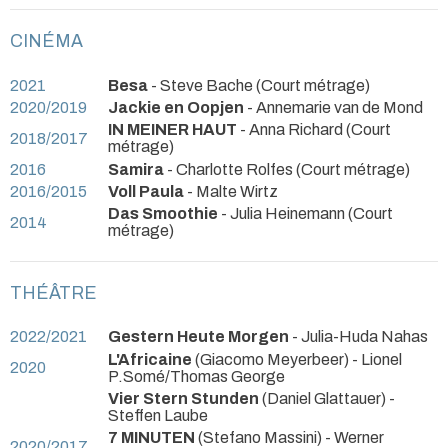
CINÉMA
2021
Besa
- Steve Bache (Court métrage)
2020/2019
Jackie en Oopjen
- Annemarie van de Mond
IN MEINER HAUT
- Anna Richard (Court
2018/2017
métrage)
2016
Samira
- Charlotte Rolfes (Court métrage)
2016/2015
Voll Paula
- Malte Wirtz
Das Smoothie
- Julia Heinemann (Court
2014
métrage)
THÉÂTRE
2022/2021
Gestern Heute Morgen
- Julia-Huda Nahas
L'Africaine
(Giacomo Meyerbeer) - Lionel
2020
P.Somé/Thomas George
Vier Stern Stunden
(Daniel Glattauer) -
Steffen Laube
7 MINUTEN
(Stefano Massini) - Werner
2020/2017