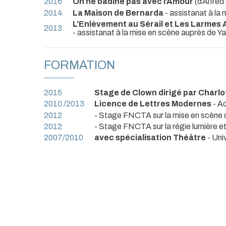
2016
On ne badine pas avec l’Amour
(d’Alfre
2014
La Maison de Bernarda
- assistanat à la
L’Enlèvement au Sérail et Les Larmes
2013
- assistanat à la mise en scène auprès de 
FORMATION
2015
Stage de Clown dirigé par Charlo
2010 /2013
Licence de Lettres Modernes
- A
2012
- Stage FNCTA sur la mise en scène 
2012
- Stage FNCTA sur la régie lumière et
2007/2010
avec spécialisation Théâtre
- Uni