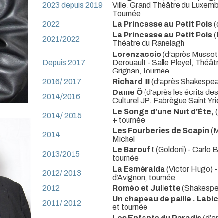
2023 depuis 2019
Ville, Grand Théâtre du Luxembo
Tournée
2022
La Princesse au Petit Pois
(
La Princesse au Petit Pois
(
2021/2022
Théatre du Ranelagh
Lorenzaccio
(d’après Musset)
Depuis 2017
Derouault
- Salle Pleyel, Théâ
Grignan, tournée
2016/ 2017
Richard III
(d’après Shakespea
Dame Ô
(d'après les écrits des
2014/2016
Culturel JP. Fabrègue Saint Yri
Le Songe d’une Nuit d'Été,
2014/ 2015
+ tournée
Les Fourberies de Scapin
(M
2014
Michel
Le Barouf !
(Goldoni) - Carlo
2013/2015
tournée
La Esméralda
(Victor Hugo) 
2012/ 2013
d’Avignon, tournée
2012
Roméo et Juliette
(Shakespea
Un chapeau de paille . Labi
2011/ 2012
et tournée
Les Enfants du Paradis
(d’a