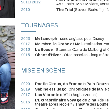
2011/ 2012
Arts, Paris, Mois Molière, Versa
2010
The Trial
(Steven Berkoff, ) -
TOURNAGES
2023
Metamorph
- série anglaise pour Disney
2017
Ma mère, le Crabe et Moi
- réalisation. Y
2016
La Bouse
- Stanislas Carré de Malberg et
2015
Chant d'Hiver
- Otar Iosseliani - long mét
MISE EN SCÈNE
2020
Poetic Circus, de François Pain-Douze
2019
Sabine et Fuego, Chroniques de la vie 
2017
Les Vibrants
(d'Aïda Asgharzadeh )
L’Extraordinaire Voyage de Zina,
(de F
2016
théâtre après l’école » / Théâtre des Bouffe