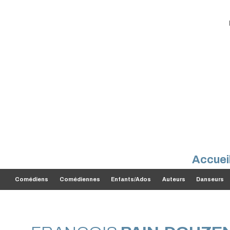
Accuei
Comédiens
Comédiennes
Enfants/Ados
Auteurs
Danseurs