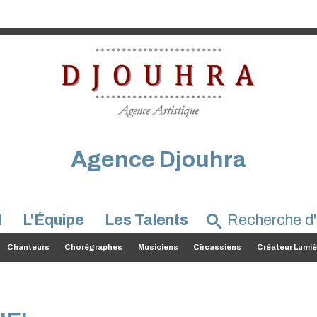
Agence Djouhra
l
L'Équipe
Les Talents
Chanteurs
Chorégraphes
Musiciens
Circassiens
Créateur Lumiè