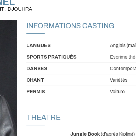
NEL
NT : DJOUHRA
INFORMATIONS CASTING
LANGUES
Anglais (maî
SPORTS PRATIQUÉS
Escrime thé
DANSES
Contempora
CHANT
Variétés
PERMIS
Voiture
THEATRE
Jungle Book
(d’après Kipling