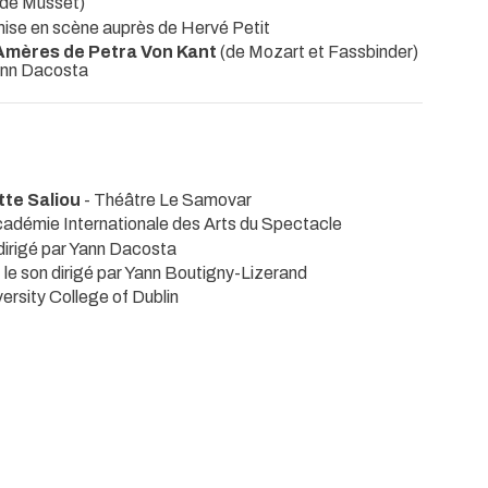
d de Musset)
 mise en scène auprès de Hervé Petit
 Amères de Petra Von Kant
(de Mozart et Fassbinder)
Yann Dacosta
tte Saliou
- Théâtre Le Samovar
cadémie Internationale des Arts du Spectacle
dirigé par Yann Dacosta
 le son dirigé par Yann Boutigny-Lizerand
versity College of Dublin