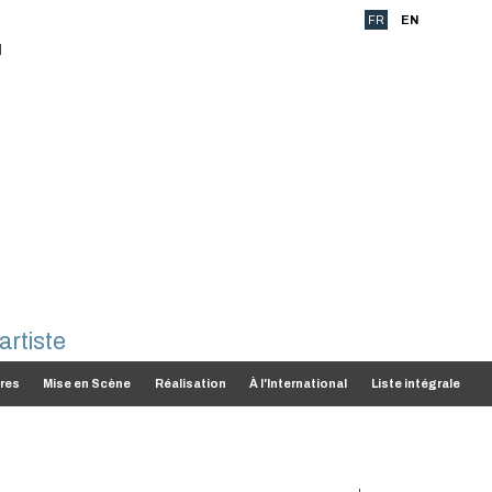
FR
EN
res
Mise en Scène
Réalisation
À l'International
Liste intégrale