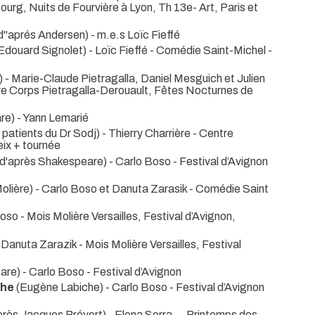
urg, Nuits de Fourvière à Lyon, Th 13e- Art, Paris et
d''aprés Andersen) - m.e.s Loïc Fieffé
Edouard Signolet) - Loïc Fieffé
- Comédie Saint-Michel -
 - Marie-Claude Pietragalla, Daniel Mesguich et Julien
tre Corps Pietragalla-Derouault, Fêtes Nocturnes de
re) - Yann Lemarié
 patients du Dr Sodj) - Thierry Charrière
- Centre
eix + tournée
(d'après Shakespeare) - Carlo Boso
- Festival d’Avignon
olière) - Carlo Boso et Danuta Zarasik
- Comédie Saint
 Boso
- Mois Molière Versailles, Festival d’Avignon,
- Danuta Zarazik
- Mois Molière Versailles, Festival
re) - Carlo Boso
- Festival d’Avignon
che
(Eugène Labiche) - Carlo Boso
- Festival d’Avignon
près Jacques Prévert) - Elena Serra
- , Printemps des