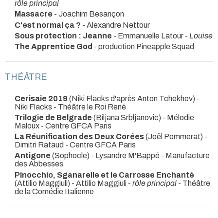
rôle principal
Massacre
- Joachim Besançon
C'est normal ça ?
- Alexandre Nettour
Sous protection : Jeanne
- Emmanuelle Latour -
Louise
The Apprentice God
- production Pineapple Squad
THÉÂTRE
Cerisaie 2019
(Niki Flacks d'après Anton Tchekhov) -
Niki Flacks
- Théâtre le Roi René
Trilogie de Belgrade
(Biljana Srbljanovic) - Mélodie
Maloux
- Centre GFCA Paris
La Réunification des Deux Corées
(Joël Pommerat) -
Dimitri Rataud
- Centre GFCA Paris
Antigone
(Sophocle) - Lysandre M'Bappé
- Manufacture
des Abbesses
Pinocchio, Sganarelle et le Carrosse Enchanté
(Attilio Maggiuli) - Attilio Maggiuli -
rôle principal
- Théâtre
de la Comédie Italienne