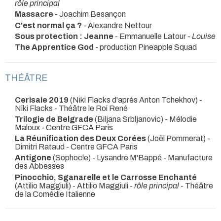
rôle principal
Massacre
- Joachim Besançon
C'est normal ça ?
- Alexandre Nettour
Sous protection : Jeanne
- Emmanuelle Latour -
Louise
The Apprentice God
- production Pineapple Squad
THÉÂTRE
Cerisaie 2019
(Niki Flacks d'après Anton Tchekhov) -
Niki Flacks
- Théâtre le Roi René
Trilogie de Belgrade
(Biljana Srbljanovic) - Mélodie
Maloux
- Centre GFCA Paris
La Réunification des Deux Corées
(Joël Pommerat) -
Dimitri Rataud
- Centre GFCA Paris
Antigone
(Sophocle) - Lysandre M'Bappé
- Manufacture
des Abbesses
Pinocchio, Sganarelle et le Carrosse Enchanté
(Attilio Maggiuli) - Attilio Maggiuli -
rôle principal
- Théâtre
de la Comédie Italienne