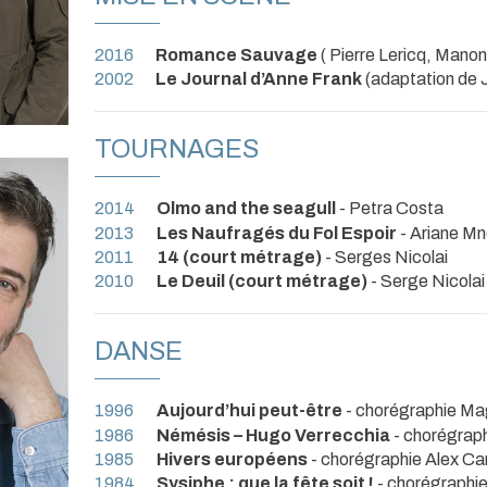
2016
Romance Sauvage
( Pierre Lericq, Manon 
2002
Le Journal d’Anne Frank
(adaptation de J
TOURNAGES
2014
Olmo and the seagull
- Petra Costa
2013
Les Naufragés du Fol Espoir
- Ariane M
2011
14 (court métrage)
- Serges Nicolai
2010
Le Deuil (court métrage)
- Serge Nicolai
DANSE
1996
Aujourd’hui peut-être
- chorégraphie Ma
1986
Némésis – Hugo Verrecchia
- chorégrap
1985
Hivers européens
- chorégraphie Alex Ca
1984
Sysiphe : que la fête soit !
- chorégraphi