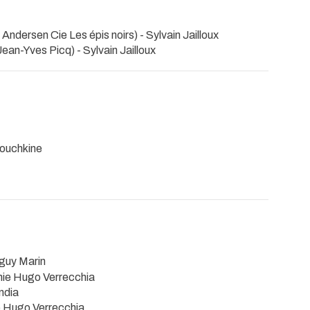
Andersen Cie Les épis noirs) - Sylvain Jailloux
ean-Yves Picq) - Sylvain Jailloux
nouchkine
guy Marin
hie Hugo Verrecchia
ndia
e Hugo Verrecchia.