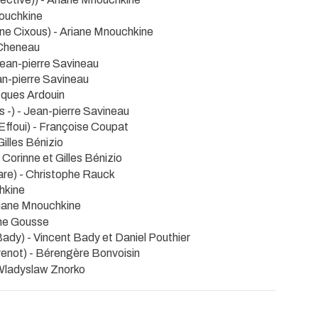
nouchkine
ne Cixous) - Ariane Mnouchkine
 Cheneau
Jean-pierre Savineau
an-pierre Savineau
cques Ardouin
 -) - Jean-pierre Savineau
 Effoui) - Françoise Coupat
Gilles Bénizio
- Corinne et Gilles Bénizio
re) - Christophe Rauck
hkine
riane Mnouchkine
ine Gousse
ady) - Vincent Bady et Daniel Pouthier
venot) - Bérengère Bonvoisin
Wladyslaw Znorko