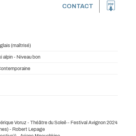
CONTACT
nglais (maîtrisé)
i alpin - Niveau bon
Contemporaine
dérique Voruz
- Théâtre du Soleil-- Festival Avignon 2024
nnes) - Robert Lepage
lective)) - Ariane Mnouchkine