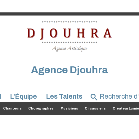
Agence Djouhra
l
L'Équipe
Les Talents
Chanteurs
Chorégraphes
Musiciens
Circassiens
Créateur Lumiè