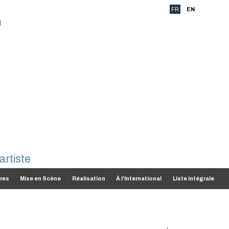
FR
EN
res
Mise en Scène
Réalisation
À l'International
Liste intégrale