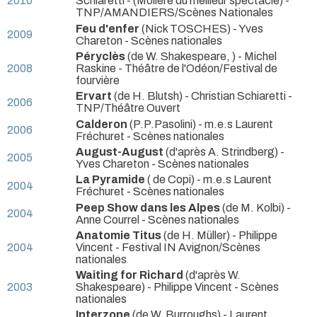
2010
Schiaretti -
(Moliere du meilleur spectacle) -
TNP/AMANDIERS/Scènes Nationales
Feu d'enfer
(Nick TOSCHES) - Yves
2009
Chareton
- Scènes nationales
Péryclès
(de W. Shakespeare, ) - Michel
2008
Raskine
- Théâtre de l'Odéon/Festival de
fourvière
Ervart
(de H. Blutsh) - Christian Schiaretti
-
2006
TNP/Théâtre Ouvert
Calderon
(P.P.Pasolini) - m.e.s Laurent
2006
Fréchuret
- Scènes nationales
August-August
(d'après A. Strindberg) -
2005
Yves Chareton
- Scènes nationales
La Pyramide
( de Copi) - m.e.s Laurent
2004
Fréchuret
- Scènes nationales
Peep Show dans les Alpes
(de M. Kolbi) -
2004
Anne Courrel
- Scènes nationales
Anatomie Titus
(de H. Müller) - Philippe
2004
Vincent
- Festival IN Avignon/Scènes
nationales
Waiting for Richard
(d'après W.
2003
Shakespeare) - Philippe Vincent
- Scènes
nationales
Interzone
(de W. Burroughs) - Laurent