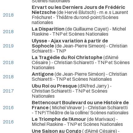
Scènes nationales
Ervart ou les Derniers Jours de Frédéric
Nietzsche
(de Hervé Blutsch) - m.e.s Laurent
2018
Fréchuret
- Théâtre du rond-point/Scènes
nationales
La Disparition
(de Guillaume Cayet) - Michel
2018
Raskine
- TNP et Scènes Nationales
Ulysse - Ajax variation à partir de
2019
Sophocle
(de Jean-Pierre Simeon) - Christian
Schiaretti
- TNP
La Tragédie du Roi Christophe
(d’Aimé
2018
Césaire ) - Christian Schiaretti
- TNP et Scènes
Nationales
Antigone
(de Jean-Pierre Siméon) - Christian
2018
Schiaretti
- TNP et Scènes Nationales
Ubu Roi ou Presque
(d'Alfred Jarry ) -
2017
Christian Schiaretti
- TNP et Scènes
Nationales
Bettencourt Boulevard ou une Histoire de
2016
France
( Michel Vinaver ) - Christian Schiaretti
- TNP/Théâtre de la colline/ Scènes nationales
Le Triomphe de l'Amour
(de Marivaux) -
2016
Michel Raskine
- TNP et Scènes Nationales
Une Saison au Congo
( d’Aimé Césaire) -