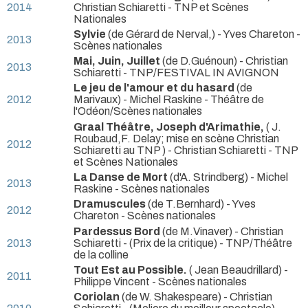
2014
Christian Schiaretti
- TNP et Scènes
Nationales
Sylvie
(de Gérard de Nerval,) - Yves Chareton
-
2013
Scènes nationales
Mai, Juin, Juillet
(de D.Guénoun) - Christian
2013
Schiaretti
- TNP/FESTIVAL IN AVIGNON
Le jeu de l'amour et du hasard
(de
2012
Marivaux) - Michel Raskine
- Théâtre de
l'Odéon/Scènes nationales
Graal Théâtre, Joseph d'Arimathie,
( J.
Roubaud,F. Delay; mise en scène Christian
2012
Schiaretti au TNP ) - Christian Schiaretti
- TNP
et Scènes Nationales
La Danse de Mort
(d'A. Strindberg) - Michel
2013
Raskine
- Scènes nationales
Dramuscules
(de T.Bernhard) - Yves
2012
Chareton
- Scènes nationales
Pardessus Bord
(de M.Vinaver) - Christian
2013
Schiaretti -
(Prix de la critique) - TNP/Théâtre
de la colline
Tout Est au Possible.
( Jean Beaudrillard) -
2011
Philippe Vincent
- Scènes nationales
Coriolan
(de W. Shakespeare) - Christian