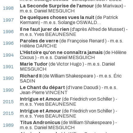
La Seconde Surprise de l'amour
(de Marivaux) -
1998
m.e.s. Daniel MESGUICH
De quelques choses vues la nuit
(de Patrick
1997
Kermann) - m.e.s. Solange OSWALD…
Il ne faut jurer de rien
(d'après Alfred de Musset) -
1996
m.e.s. Yves BEAUNESNE
Paroles de verre
(de Françoise Renard ) - m.e.s.
1996
Hélène DARCHE
L'Histoire qu'on ne connaîtra jamais
(de Hélène
1994
Cixous ) - m.e.s. Daniel MESGUICH
Marie Tudor
(de Victor Hugo ) - m.e.s. Daniel
1991
MESGUICH
Richard II
(de William Shakespeare ) - m.e.s. Éric
1990
SADIN
Le Chant du départ
(d’Ivane Daoudi ) - m.e.s.
1990
Jean-Pierre VINCENT
Intrigue et Amour
(de Friedrich von Schiller ) -
2015
m.e.s. Yves BEAUNESNE
Intrigue et Amour
(de Friedrich von Schiller ) -
2015
m.e.s. Yves BEAUNESNE
Titus Andronicus
(de William Shakespeare ) -
1989
m.e.s. Daniel MESGUICH