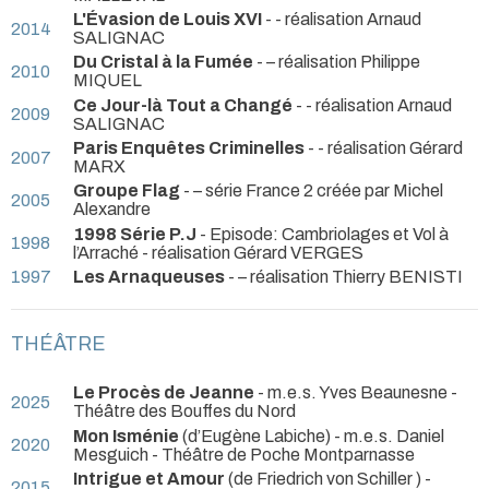
L'Évasion de Louis XVI
- - réalisation Arnaud
2014
SALIGNAC
Du Cristal à la Fumée
- – réalisation Philippe
2010
MIQUEL
Ce Jour-là Tout a Changé
- - réalisation Arnaud
2009
SALIGNAC
Paris Enquêtes Criminelles
- - réalisation Gérard
2007
MARX
Groupe Flag
- – série France 2 créée par Michel
2005
Alexandre
1998 Série P.J
- Episode: Cambriolages et Vol à
1998
l’Arraché - réalisation Gérard VERGES
1997
Les Arnaqueuses
- – réalisation Thierry BENISTI
THÉÂTRE
Le Procès de Jeanne
- m.e.s. Yves Beaunesne
-
2025
Théâtre des Bouffes du Nord
Mon Isménie
(d’Eugène Labiche) - m.e.s. Daniel
2020
Mesguich
- Théâtre de Poche Montparnasse
Intrigue et Amour
(de Friedrich von Schiller ) -
2015