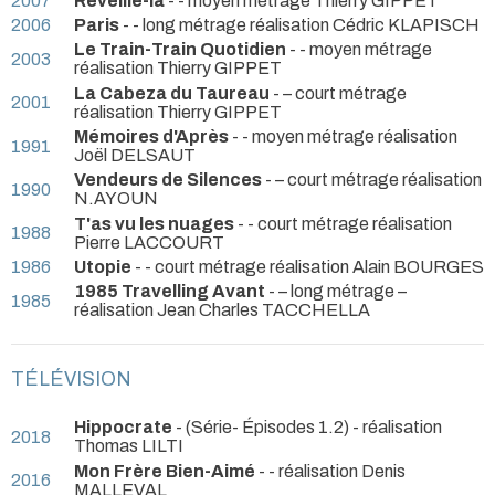
2007
Réveille-la
- - moyen métrage Thierry GIPPET
2006
Paris
- - long métrage réalisation Cédric KLAPISCH
Le Train-Train Quotidien
- - moyen métrage
2003
réalisation Thierry GIPPET
La Cabeza du Taureau
- – court métrage
2001
réalisation Thierry GIPPET
Mémoires d'Après
- - moyen métrage réalisation
1991
Joël DELSAUT
Vendeurs de Silences
- – court métrage réalisation
1990
N.AYOUN
T'as vu les nuages
- - court métrage réalisation
1988
Pierre LACCOURT
1986
Utopie
- - court métrage réalisation Alain BOURGES
1985 Travelling Avant
- – long métrage –
1985
réalisation Jean Charles TACCHELLA
TÉLÉVISION
Hippocrate
- (Série- Épisodes 1.2) - réalisation
2018
Thomas LILTI
Mon Frère Bien-Aimé
- - réalisation Denis
2016
MALLEVAL