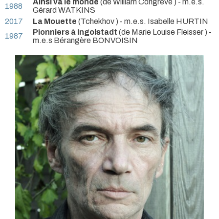
Ainsi va le monde
(de William Congreve ) - m.e.s.
1988
Gérard WATKINS
2017
La Mouette
(Tchekhov ) - m.e.s. Isabelle HURTIN
Pionniers à Ingolstadt
(de Marie Louise Fleisser ) -
1987
m.e.s Bérangère BONVOISIN