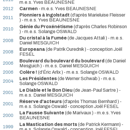
m.e.s. Yves BEAUNESNE
2012
Carmen
- m.e.s. Yves BEAUNESNE
Pionniers à Ingolstadt
(d'après Marieluise Fleisser
2011
) - m.e.s. Yves BEAUNESNE
Génie du Proxénétisme
(d'après Charles Robinson
2010
) - m.e.s. Solange OSWALD
Du cristal à la Fumée
(de Jacques Attali ) - m.e.s.
2008
Daniel MESGUICH
Europeana
(de Patrik Ourednik ) - conception Joël
2008
FESEL
Boulevard du boulevard du boulevard
(de Daniel
2006
Mesguich ) - m.e.s. Daniel MESGUICH
2006
Colère !
(d’Éric Arlix ) - m.e.s. Solange OSWALD
Les Présidentes
(de Werner Schwab ) - m.e.s.
2004
Solange OSWALD
Le Diable et le Bon Dieu
(de Jean-Paul Sartre ) -
2001
m.e.s. Daniel MESGUICH
Réserve d'acteurs
(d'après Thomas Bernhard ) -
2001
m.e.s. Solange Oswald - conception Joël FESEL
La Fausse Suivante
(de Marivaux ) - m.e.s. Yves
2000
BEAUNESNE
La Mastication des morts
(de Patrick Kermann) -
1999
m.e.s. Solange Oswald - conception Joël FESEL