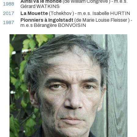
Ainsi va le monde
(de William Congreve ) - m.e.s.
1988
Gérard WATKINS
2017
La Mouette
(Tchekhov ) - m.e.s. Isabelle HURTIN
Pionniers à Ingolstadt
(de Marie Louise Fleisser ) -
1987
m.e.s Bérangère BONVOISIN