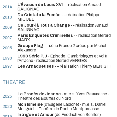
L'Évasion de Louis XVI
- - réalisation Arnaud
2014
SALIGNAC
Du Cristal à la Fumée
- – réalisation Philippe
2010
MIQUEL
Ce Jour-là Tout a Changé
- - réalisation Arnaud
2009
SALIGNAC
Paris Enquêtes Criminelles
- - réalisation Gérard
2007
MARX
Groupe Flag
- – série France 2 créée par Michel
2005
Alexandre
1998 Série P.J
- Episode: Cambriolages et Vol à
1998
l’Arraché - réalisation Gérard VERGES
1997
Les Arnaqueuses
- – réalisation Thierry BENISTI
THÉÂTRE
Le Procès de Jeanne
- m.e.s. Yves Beaunesne
-
2025
Théâtre des Bouffes du Nord
Mon Isménie
(d’Eugène Labiche) - m.e.s. Daniel
2020
Mesguich
- Théâtre de Poche Montparnasse
Intrigue et Amour
(de Friedrich von Schiller ) -
2015