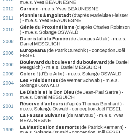
m.e.s. Yves BEAUNESNE
2012
Carmen
- m.e.s. Yves BEAUNESNE
Pionniers à Ingolstadt
(d'après Marieluise Fleisser
2011
) - m.e.s. Yves BEAUNESNE
Génie du Proxénétisme
(d'après Charles Robinson
2010
) - m.e.s. Solange OSWALD
Du cristal à la Fumée
(de Jacques Attali ) - m.e.s.
2008
Daniel MESGUICH
Europeana
(de Patrik Ourednik ) - conception Joël
2008
FESEL
Boulevard du boulevard du boulevard
(de Daniel
2006
Mesguich ) - m.e.s. Daniel MESGUICH
2006
Colère !
(d’Éric Arlix ) - m.e.s. Solange OSWALD
Les Présidentes
(de Werner Schwab ) - m.e.s.
2004
Solange OSWALD
Le Diable et le Bon Dieu
(de Jean-Paul Sartre ) -
2001
m.e.s. Daniel MESGUICH
Réserve d'acteurs
(d'après Thomas Bernhard ) -
2001
m.e.s. Solange Oswald - conception Joël FESEL
La Fausse Suivante
(de Marivaux ) - m.e.s. Yves
2000
BEAUNESNE
La Mastication des morts
(de Patrick Kermann) -
1999
m.e.s. Solange Oswald - conception Joël FESEL