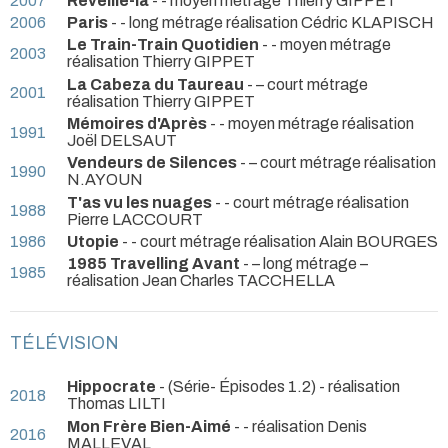
2007
Réveille-la
- - moyen métrage Thierry GIPPET
2006
Paris
- - long métrage réalisation Cédric KLAPISCH
Le Train-Train Quotidien
- - moyen métrage
2003
réalisation Thierry GIPPET
La Cabeza du Taureau
- – court métrage
2001
réalisation Thierry GIPPET
Mémoires d'Après
- - moyen métrage réalisation
1991
Joël DELSAUT
Vendeurs de Silences
- – court métrage réalisation
1990
N.AYOUN
T'as vu les nuages
- - court métrage réalisation
1988
Pierre LACCOURT
1986
Utopie
- - court métrage réalisation Alain BOURGES
1985 Travelling Avant
- – long métrage –
1985
réalisation Jean Charles TACCHELLA
TÉLÉVISION
Hippocrate
- (Série- Épisodes 1.2) - réalisation
2018
Thomas LILTI
Mon Frère Bien-Aimé
- - réalisation Denis
2016
MALLEVAL