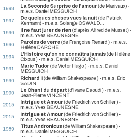
La Seconde Surprise de l'amour
(de Marivaux) -
1998
m.e.s. Daniel MESGUICH
De quelques choses vues la nuit
(de Patrick
1997
Kermann) - m.e.s. Solange OSWALD…
Il ne faut jurer de rien
(d'après Alfred de Musset) -
1996
m.e.s. Yves BEAUNESNE
Paroles de verre
(de Françoise Renard ) - m.e.s.
1996
Hélène DARCHE
L'Histoire qu'on ne connaîtra jamais
(de Hélène
1994
Cixous ) - m.e.s. Daniel MESGUICH
Marie Tudor
(de Victor Hugo ) - m.e.s. Daniel
1991
MESGUICH
Richard II
(de William Shakespeare ) - m.e.s. Éric
1990
SADIN
Le Chant du départ
(d’Ivane Daoudi ) - m.e.s.
1990
Jean-Pierre VINCENT
Intrigue et Amour
(de Friedrich von Schiller ) -
2015
m.e.s. Yves BEAUNESNE
Intrigue et Amour
(de Friedrich von Schiller ) -
2015
m.e.s. Yves BEAUNESNE
Titus Andronicus
(de William Shakespeare ) -
1989
m.e.s. Daniel MESGUICH