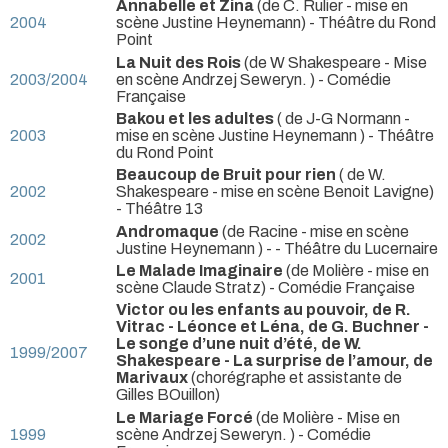
Annabelle et Zina
(de C. Rulier - mise en
2004
scène Justine Heynemann)
- Théâtre du Rond
Point
La Nuit des Rois
(de W Shakespeare - Mise
2003/2004
en scène Andrzej Seweryn. )
- Comédie
Française
Bakou et les adultes
( de J-G Normann -
2003
mise en scène Justine Heynemann )
- Théâtre
du Rond Point
Beaucoup de Bruit pour rien
( de W.
2002
Shakespeare - mise en scène Benoit Lavigne)
- Théâtre 13
Andromaque
(de Racine - mise en scène
2002
Justine Heynemann )
- - Théâtre du Lucernaire
Le Malade Imaginaire
(de Molière - mise en
2001
scène Claude Stratz)
- Comédie Française
Victor ou les enfants au pouvoir, de R.
Vitrac - Léonce et Léna, de G. Buchner -
Le songe d’une nuit d’été, de W.
1999/2007
Shakespeare - La surprise de l’amour, de
Marivaux
(chorégraphe et assistante de
Gilles BOuillon)
Le Mariage Forcé
(de Molière - Mise en
1999
scène Andrzej Seweryn. )
- Comédie