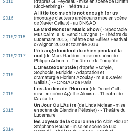
2016
(d’après G. Feydeau - mise en scène de Dimitri
Klockenbring)
- Théâtre 13
A little too much is not enough for us
2016
(montage d’auteurs américains mise en scène
de Xavier Gallais)
- au CNSAD
Le Maxi Monster Music Show
( - Spectacle
Musical m. e. s. Benoit Lavigne. )
- Théâtre du
2015/2018
Lucernaire 2015, Théâtre des Béliers Festival
d’Avignon 2016 et tournée 2018
L’étrange Incident du chien pendant la
2015/2017
nuit
(de Mark Haddon - mise en scène de
Philippe Adrien. )
- Théâtre de la Tempête
L’Orestexcerptsie
( d’après Eschyle,
Sophocle, Euripide - Adaptation et
2015
dramaturgie Florient Azoulay - m.e.s Xavier
Gallais.)
- - CNSAD de Paris
Les Jardins de l’Horreur
(de Daniel Call -
2015
mise en scène Agathe Alexis)
- - Théâtre de
l’Atalante
Un Jour Ou L’Autre
(de Linda Mclean - mise
2015
en scène de Blandine Pélissier)
- - Théâtre du
Lucernaire
les Joyeux de la Couronne
(de Alain Riou et
Stéphane Boulan - mise en scène de Luc
2014