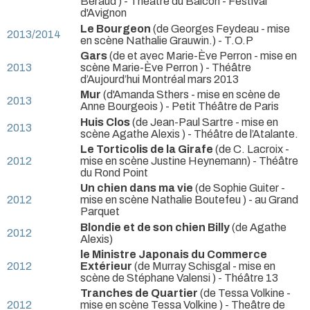
Béraud )
- Théâtre du Balcon - Festival
d'Avignon
Le Bourgeon
(de Georges Feydeau - mise
2013/2014
en scène Nathalie Grauwin.)
- T.O.P
Gars
(de et avec Marie-Ève Perron - mise en
2013
scène Marie-Ève Perron )
- Théâtre
d’Aujourd’hui Montréal mars 2013
Mur
(d'Amanda Sthers - mise en scène de
2013
Anne Bourgeois )
- Petit Théâtre de Paris
Huis Clos
(de Jean-Paul Sartre - mise en
2013
scène Agathe Alexis )
- Théâtre de l’Atalante.
Le Torticolis de la Girafe
(de C. Lacroix -
2012
mise en scène Justine Heynemann)
- Théâtre
du Rond Point
Un chien dans ma vie
(de Sophie Guiter -
2012
mise en scène Nathalie Boutefeu )
- au Grand
Parquet
Blondie et de son chien Billy
(de Agathe
2012
Alexis)
le Ministre Japonais du Commerce
2012
Extérieur
(de Murray Schisgal - mise en
scène de Stéphane Valensi )
- Théâtre 13
Tranches de Quartier
(de Tessa Volkine -
2012
mise en scène Tessa Volkine )
- Theâtre de