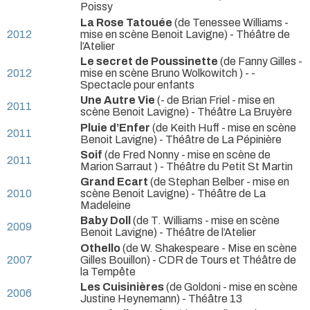
Poissy
La Rose Tatouée
(de Tenessee Williams -
2012
mise en scène Benoit Lavigne)
- Théâtre de
l’Atelier
Le secret de Poussinette
(de Fanny Gilles -
2012
mise en scène Bruno Wolkowitch )
- -
Spectacle pour enfants
Une Autre Vie
(- de Brian Friel - mise en
2011
scène Benoit Lavigne)
- Théâtre La Bruyère
Pluie d’Enfer
(de Keith Huff - mise en scène
2011
Benoit Lavigne)
- Théâtre de La Pépinière
Soif
(de Fred Nonny - mise en scène de
2011
Marion Sarraut )
- Théâtre du Petit St Martin
Grand Ecart
(de Stephan Belber - mise en
2010
scène Benoit Lavigne)
- Théâtre de La
Madeleine
Baby Doll
(de T. Williams - mise en scène
2009
Benoit Lavigne)
- Théâtre de l’Atelier
Othello
(de W. Shakespeare - Mise en scène
2007
Gilles Bouillon)
- CDR de Tours et Théâtre de
la Tempête
Les Cuisinières
(de Goldoni - mise en scène
2006
Justine Heynemann)
- Théâtre 13