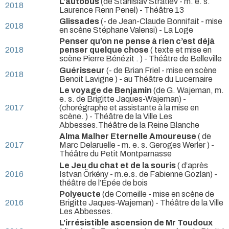
L’autobus
(de Stanislav Stratiev - m. e. s.
2018
Laurence Renn Penel)
- Théâtre 13
Glissades
(- de Jean-Claude Bonnifait - mise
2018
en scène Stéphane Valensi)
- La Loge
Penser qu’on ne pense à rien c’est déjà
2018
penser quelque chose
( texte et mise en
scène Pierre Bénézit . )
- Théâtre de Belleville
Guérisseur
(- de Brian Friel - mise en scène
2018
Benoit Lavigne )
- au Théâtre du Lucernaire
Le voyage de Benjamin
(de G. Wajeman, m.
e. s. de Brigitte Jaques-Wajeman) -
2017
(chorégraphe et assistante à la mise en
scène. ) - Théâtre de la Ville Les
Abbesses.Théâtre de la Reine Blanche
Alma Malher Eternelle Amoureuse
( de
2017
Marc Delaruelle - m. e. s. Geroges Werler )
-
Théâtre du Petit Montparnasse
Le Jeu du chat et de la souris
( d’après
2016
Istvan Örkény - m.e.s. de Fabienne Gozlan)
-
théâtre de l’Épée de bois
Polyeucte
(de Corneille - mise en scène de
2016
Brigitte Jaques-Wajeman)
- Théâtre de la Ville
Les Abbesses.
L’irrésistible ascension de Mr Toudoux