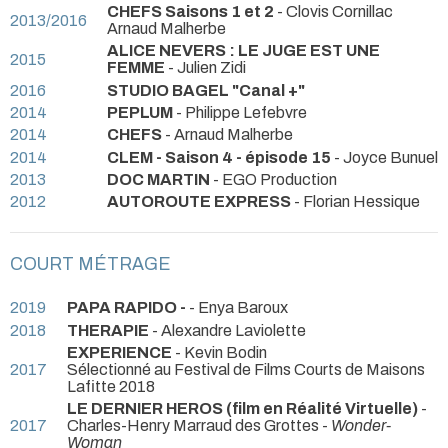
CHEFS Saisons 1 et 2
- Clovis Cornillac
2013/2016
Arnaud Malherbe
ALICE NEVERS : LE JUGE EST UNE
2015
FEMME
- Julien Zidi
2016
STUDIO BAGEL "Canal +"
2014
PEPLUM
- Philippe Lefebvre
2014
CHEFS
- Arnaud Malherbe
2014
CLEM - Saison 4 - épisode 15
- Joyce Bunuel
2013
DOC MARTIN
- EGO Production
2012
AUTOROUTE EXPRESS
- Florian Hessique
COURT MÉTRAGE
2019
PAPA RAPIDO -
- Enya Baroux
2018
THERAPIE
- Alexandre Laviolette
EXPERIENCE
- Kevin Bodin
2017
Sélectionné au Festival de Films Courts de Maisons
Lafitte 2018
LE DERNIER HEROS (film en Réalité Virtuelle)
-
2017
Charles-Henry Marraud des Grottes -
Wonder-
Woman