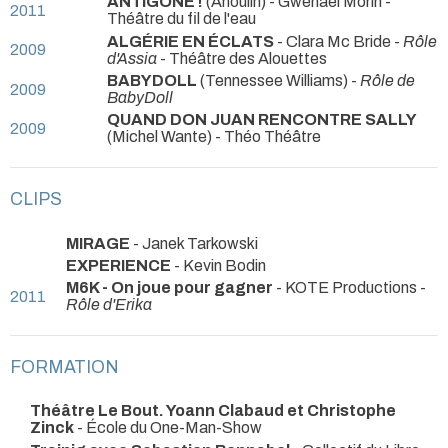
ANTIGONE !
(Anouilh) - Gwenael Morin
-
2011
Théâtre du fil de l'eau
ALGÉRIE EN ÉCLATS
- Clara Mc Bride -
Rôle
2009
d'Assia
- Théâtre des Alouettes
BABYDOLL
(Tennessee Williams) -
Rôle de
2009
BabyDoll
QUAND DON JUAN RENCONTRE SALLY
2009
(Michel Wante)
- Théo Théâtre
CLIPS
MIRAGE
- Janek Tarkowski
EXPERIENCE
- Kevin Bodin
M6K - On joue pour gagner
- KOTE Productions -
2011
Rôle d'Erika
FORMATION
Théâtre Le Bout. Yoann Clabaud et Christophe
Zinck
- École du One-Man-Show