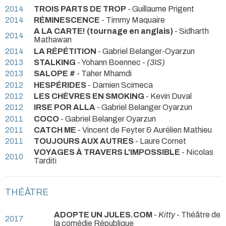
2014
TROIS PARTS DE TROP
- Guillaume Prigent
2014
RÉMINESCENCE
- Timmy Maquaire
A LA CARTE! (tournage en anglais)
- Sidharth
2014
Mathawan
2014
LA RÉPÉTITION
- Gabriel Belanger-Oyarzun
2013
STALKING
- Yohann Boennec -
(3IS)
2013
SALOPE #
- Taher Mhamdi
2012
HESPÉRIDES
- Damien Scimeca
2012
LES CHÈVRES EN SMOKING
- Kevin Duval
2012
IRSE POR ALLA
- Gabriel Belanger Oyarzun
2011
COCO
- Gabriel Belanger Oyarzun
2011
CATCH ME
- Vincent de Feyter & Aurélien Mathieu
2011
TOUJOURS AUX AUTRES
- Laure Cornet
VOYAGES À TRAVERS L'IMPOSSIBLE
- Nicolas
2010
Tarditi
THÉÂTRE
ADOPTE UN JULES.COM
-
Kitty
- Théâtre de
2017
la comédie République