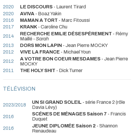
2020
LE DISCOURS
- Laurent Tirard
2020
AVIVA
- Boaz Yakin
2016
MAMAN A TORT
- Marc Fitoussi
2017
KRANK
- Caroline Chu
RECHERCHE EMILIE DÉSESPÉREMENT
- Rémy
2014
Maillé -
Sarah
2013
DORS MON LAPIN
- Jean Pierre MOCKY
2012
VIVE LA FRANCE
- Michael Youn
A VOTRE BON COEUR MESDAMES
- Jean Pierre
2012
MOCKY
2011
THE HOLY SHIT
- Dick Turner
TÉLÉVISION
UN SI GRAND SOLEIL
- série France 2 (rôle
2023/2018
Davia Lévy)
SCÉNES DE MÉNAGES Saison 7
- Francis
2016
Duquet
JEUNE DIPLOMÉE Saison 2
- Shannon
2016
Renaudeau