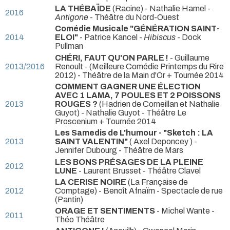
LA THÉBAÏDE
(Racine) - Nathalie Hamel -
2016
Antigone
- Théâtre du Nord-Ouest
Comédie Musicale "GÉNÉRATION SAINT-
2014
ELOI"
- Patrice Kancel -
Hibiscus
- Dock
Pullman
CHÉRI, FAUT QU'ON PARLE !
- Guillaume
2013/2016
Renoult -
(Meilleure Comédie Printemps du Rire
2012) - Théâtre de la Main d'Or + Tournée 2014
COMMENT GAGNER UNE ÉLECTION
AVEC 1 LAMA, 7 POULES ET 2 POISSONS
2013
ROUGES ?
(Hadrien de Corneillan et Nathalie
Guyot) - Nathalie Guyot
- Théâtre Le
Proscenium + Tournée 2014
Les Samedis de L'humour - "Sketch : LA
2013
SAINT VALENTIN"
( Axel Deponcey ) -
Jennifer Dubourg
- Théâtre de Mars
LES BONS PRÉSAGES DE LA PLEINE
2012
LUNE
- Laurent Brusset
- Théâtre Clavel
LA CERISE NOIRE
(La Française de
2012
Comptage) - Benoît Afnaïm
- Spectacle de rue
(Pantin)
ORAGE ET SENTIMENTS
- Michel Wante
-
2011
Théo Théâtre