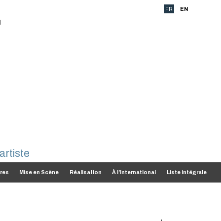
FR
EN
res
Mise en Scène
Réalisation
À l'International
Liste intégrale