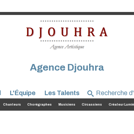
Agence Djouhra
l
L'Équipe
Les Talents
Chanteurs
Chorégraphes
Musiciens
Circassiens
Créateur Lumiè