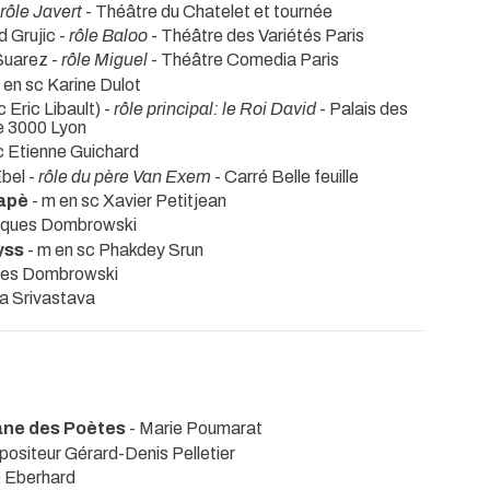
rôle Javert
- Théâtre du Chatelet et tournée
 Grujic -
rôle Baloo
- Théâtre des Variétés Paris
Suarez -
rôle Miguel
- Théâtre Comedia Paris
 en sc Karine Dulot
 Eric Libault) -
rôle principal: le Roi David
- Palais des
e 3000 Lyon
c Etienne Guichard
bel -
rôle du père Van Exem
- Carré Belle feuille
gapè
- m en sc Xavier Petitjean
cques Dombrowski
yss
- m en sc Phakdey Srun
ues Dombrowski
ka Srivastava
ane des Poètes
- Marie Poumarat
ositeur Gérard-Denis Pelletier
e Eberhard