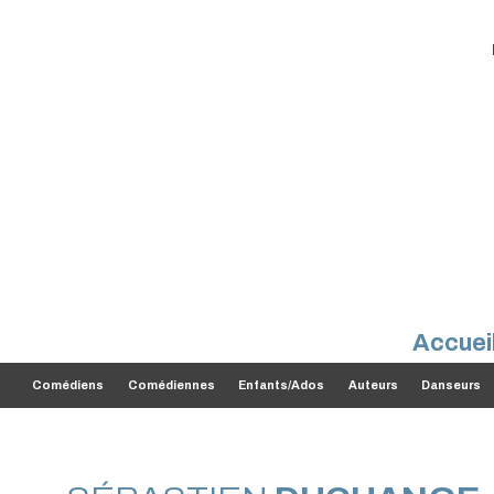
Accuei
Comédiens
Comédiennes
Enfants/Ados
Auteurs
Danseurs