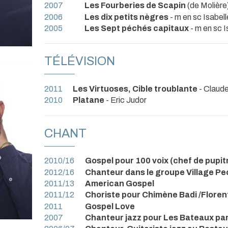
2007
Les Fourberies de Scapin
(de Molière
2006
Les dix petits nègres
- m en sc Isabel
2005
Les Sept péchés capitaux
- m en sc I
TÉLÉVISION
2011
Les Virtuoses, Cible troublante
- Claud
2010
Platane
- Eric Judor
CHANT
2010/16
Gospel pour 100 voix (chef de pupit
2012/16
Chanteur dans le groupe Village Pe
2011/13
American Gospel
2011/12
Choriste pour Chimène Badi /Flore
2011
Gospel Love
2007
Chanteur jazz pour Les Bateaux par