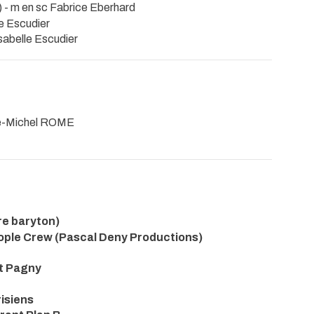
) - m en sc Fabrice Eberhard
le Escudier
sabelle Escudier
e-Michel ROME
re baryton)
ople Crew (Pascal Deny Productions)
nt Pagny
isiens