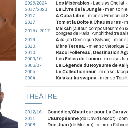
2026/2024
Les Misérables
- Ladislas Chollat -
2017/2023
Le Livre de la Jungle
- m en sc Ned
2017
A Cuba Libre
- m en sc Emmanuel 
2017
Tom et la Boite à Chaussures
- m
Malkah
(auteur, compositeur m en sc
2015 à 2017
congres de Paris, Amphithéâtre sall
2014
Aïlo
(de Dominique Sylvain) - m en s
2013.
Mère Teresa.
- m en sc Véronique E
2010
Raoul Follereau, Destination A
2009/10
Les Folies de Lucien
- m en sc Ja
2006/07
La Légende du Royaume de Kall
2005
Le Collectionneur
- m en sc Jacq
2004
Kalakar ka svapna
- m en sc Touli
THÉÂTRE
2012/16
Comédien/Chanteur pour La Carav
2011
L’Européenne
(de David Lescot) - comp
2008
Don Juan
(de Molière) - m en sc Fabric