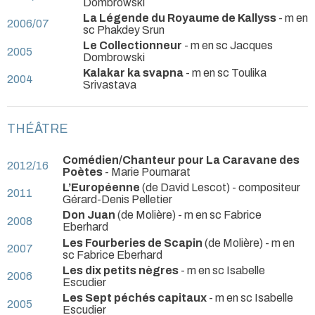
Dombrowski
La Légende du Royaume de Kallyss
- m en
2006/07
sc Phakdey Srun
Le Collectionneur
- m en sc Jacques
2005
Dombrowski
Kalakar ka svapna
- m en sc Toulika
2004
Srivastava
THÉÂTRE
Comédien/Chanteur pour La Caravane des
2012/16
Poètes
- Marie Poumarat
L’Européenne
(de David Lescot) - compositeur
2011
Gérard-Denis Pelletier
Don Juan
(de Molière) - m en sc Fabrice
2008
Eberhard
Les Fourberies de Scapin
(de Molière) - m en
2007
sc Fabrice Eberhard
Les dix petits nègres
- m en sc Isabelle
2006
Escudier
Les Sept péchés capitaux
- m en sc Isabelle
2005
Escudier