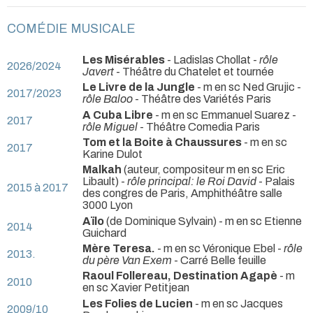
COMÉDIE MUSICALE
Les Misérables
- Ladislas Chollat -
rôle
2026/2024
Javert
- Théâtre du Chatelet et tournée
Le Livre de la Jungle
- m en sc Ned Grujic -
2017/2023
rôle Baloo
- Théâtre des Variétés Paris
A Cuba Libre
- m en sc Emmanuel Suarez -
2017
rôle Miguel
- Théâtre Comedia Paris
Tom et la Boite à Chaussures
- m en sc
2017
Karine Dulot
Malkah
(auteur, compositeur m en sc Eric
Libault) -
rôle principal: le Roi David
- Palais
2015 à 2017
des congres de Paris, Amphithéâtre salle
3000 Lyon
Aïlo
(de Dominique Sylvain) - m en sc Etienne
2014
Guichard
Mère Teresa.
- m en sc Véronique Ebel -
rôle
2013.
du père Van Exem
- Carré Belle feuille
Raoul Follereau, Destination Agapè
- m
2010
en sc Xavier Petitjean
Les Folies de Lucien
- m en sc Jacques
2009/10