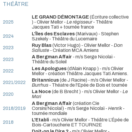
THÉÂTRE
LE GRAND DÉMONTAGE
(Écriture collective
2025
) - Olivier Mellor -
Le régisseur
- Théâtre
Jacques Tati + tournée france
L'Îles des Esclaves
(Marivaux) - Stephen
2024
Szekely
- Théâtre du Lucernaire
Ruy Blas
(Victor Hugo) - Olivier Mellor -
Don
2023
Salluste
- Création MCA Amiens
A Bergman Affair
- m/s Serge Nicolaï
-
2023
Théâtre du Soleil
Les Apologues
(d’Alain Knapp ) - m/s Olivier
2022
Mellor
- création Théâtre Jacques Tati Amiens.
Britannicus
(de J Racine) - m/s Olivier Mellor -
2021/2022
Burrhus
- Théatre de l'Epée de Bois et tournée
La Noce
(de B Brecht ) - m/s Olivier Mellor -
Le
2020
Mari
A Bergman Affair
(création Cie
2018/2019
Corsini/NicolaÏ) - m/s Serge Nicolaï -
Henrik
-
tournée mondiale
L'Etabli
- m/s Olivier Mellor
- Théâtre L’Épée de
2018
Bois-Cartoucherie ET TOURN2E
Doit-on le Dire ?
- m/s Olivier Mellor
-