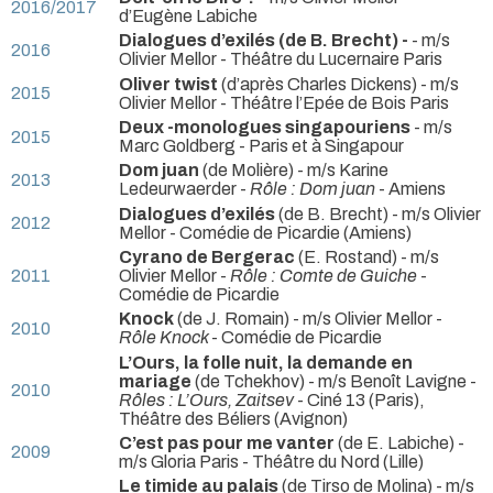
2016/2017
d’Eugène Labiche
Dialogues d’exilés (de B. Brecht) -
- m/s
2016
Olivier Mellor
- Théâtre du Lucernaire Paris
Oliver twist
(d’après Charles Dickens) - m/s
2015
Olivier Mellor
- Théâtre l’Epée de Bois Paris
Deux -monologues singapouriens
- m/s
2015
Marc Goldberg
- Paris et à Singapour
Dom juan
(de Molière) - m/s Karine
2013
Ledeurwaerder -
Rôle : Dom juan
- Amiens
Dialogues d’exilés
(de B. Brecht) - m/s Olivier
2012
Mellor
- Comédie de Picardie (Amiens)
Cyrano de Bergerac
(E. Rostand) - m/s
2011
Olivier Mellor -
Rôle : Comte de Guiche
-
Comédie de Picardie
Knock
(de J. Romain) - m/s Olivier Mellor -
2010
Rôle Knock
- Comédie de Picardie
L’Ours, la folle nuit, la demande en
mariage
(de Tchekhov) - m/s Benoît Lavigne -
2010
Rôles : L’Ours, Zaitsev
- Ciné 13 (Paris),
Théâtre des Béliers (Avignon)
C’est pas pour me vanter
(de E. Labiche) -
2009
m/s Gloria Paris
- Théâtre du Nord (Lille)
Le timide au palais
(de Tirso de Molina) - m/s