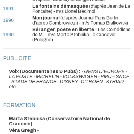
La fontaine démasquée
(d’après Jean de La
1991
Fontaine) - m/s Lionel Bécimol
Mon journal
(d’après Journal Paris Berlin
1990
d’après Gombrowiczi) - m/s Tomas Bialkowski
Béranger, poète en liberté
- Les Comédiens
1989
de M. - m/s Marta Stebnika
- à Cracovie
(Pologne)
PUBLICITÉ
Voix (Documentaires & Pubs) :
-
GENS D’EUROPE -
LA POSTE - MICHELIN - VOLKSWAGEN - PMU – SNCF
- STADE DE FRANCE - DISNEY - CITROËN - KYRIAD,
etc...
FORMATION
Marta Stebnika (Conservatoire National de
Cracovie)
-
Véra Gregh
-