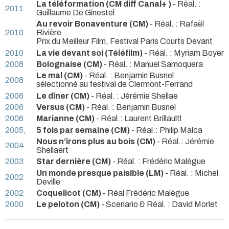
La téléformation (CM diff Canal+ )
- Réal. :
2011
Guillaume De Ginestel
Au revoir Bonaventure (CM)
- Réal. : Rafaël
2010
Rivière
Prix du Meilleur Film, Festival Paris Courts Devant
2010
La vie devant soi (Téléfilm)
- Réal. : Myriam Boyer
2008
Bolognaise (CM)
- Réal. : Manuel Samoquera
Le mal (CM)
- Réal. : Benjamin Busnel
2008
sélectionné au festival de Clermont-Ferrand
2006
Le dîner (CM)
- Réal. : Jérémie Shellae
2006
Versus (CM)
- Réal. : Benjamin Busnel
2006
Marianne (CM)
- Réal.: Laurent Brillaultl
2005,
5 fois par semaine (CM)
- Réal.: Philip Malca
Nous n’irons plus au bois (CM)
- Réal.: Jérémie
2004
Shellaert
2003
Star dernière (CM)
- Réal. : Frédéric Malègue
Un monde presque paisible (LM)
- Réal. : Michel
2002
Deville
2002
Coquelicot (CM)
- Réal Frédéric Malègue
2000
Le peloton (CM)
- Scenario & Réal. : David Morlet