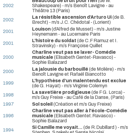
Beaucoup de bruit pour rien
(de W.
2002
Shakespeare) - m/s Benoît Lavigne
- au
Théâtre 13 (Paris)
La résistible ascension d’Arturo Ui
(de B.
2002
Brecht) - m/s J.C. Chédotal
- (Lorient)
Louison
(d’Alfred de Musset) - m/s Justine
2001
Heynemann
- au Lucernaire Paris
L’histoire du soldat
(de C.F Ramuz et I.
2001
Stravinsky) - m/s Françoise Quillet
Charline veut pas se laver- Comédie
2000
musicale
(Elisabeth Gentet-Ravasco) -
Sophie Balazard
La jalousie du barbouillé
(de Molière) - m/s
2000
Benoît Lavigne et Rafaël Biancotto
L’hypothèse d’un malentendu est exclue
1999
(de G. Hayat) - m/s Virginie Colemyn
La savetière prodigieuse
(de F G. Lorca) -
1998
m/s Guy Freixe
- au Café de la Danse, (Paris)
1997
Sol soleil
(Création et m/s Guy Freixe)
Charline veut pas aller à l'école-Comédie
1996
musicale
(Elisabeth Gentet.Ravasco) -
Sophie Balazard
Si Camille me voyait...
(de R.Dubillard ) - m/s
1994
Stephen. Szekely et Serge Nicolaï