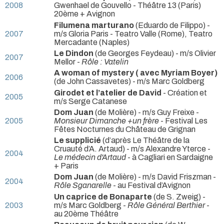
2008
Gwenhael de Gouvello
- Théâtre 13 (Paris)
20ème + Avignon
Filumena marturano
(Eduardo de Filippo) -
2007
m/s Gloria Paris
- Teatro Valle (Rome), Teatro
Mercadante (Naples)
Le Dindon
(de Georges Feydeau) - m/s Olivier
2007
Mellor -
Rôle : Vatelin
A woman of mystery ( avec Myriam Boyer)
2006
(de John Cassavetes) - m/s Marc Goldberg
Girodet et l’atelier de David
- Création et
2005
m/s Serge Catanese
Dom Juan
(de Molière) - m/s Guy Freixe -
2005
Monsieur Dimanche +un frère
- Festival Les
Fêtes Nocturnes du Château de Grignan
Le supplicié
(d’après Le Théâtre de la
Cruauté d’A. Artaud) - m/s Alexandre Yterce -
2004
Le médecin d'Artaud
- à Cagliari en Sardaigne
+ Paris
Dom Juan
(de Molière) - m/s David Friszman -
2004
Rôle Sganarelle
- au Festival d’Avignon
Un caprice de Bonaparte
(de S. Zweig) -
2003
m/s Marc Goldberg -
Rôle Général Berthier
-
au 20ème Théâtre