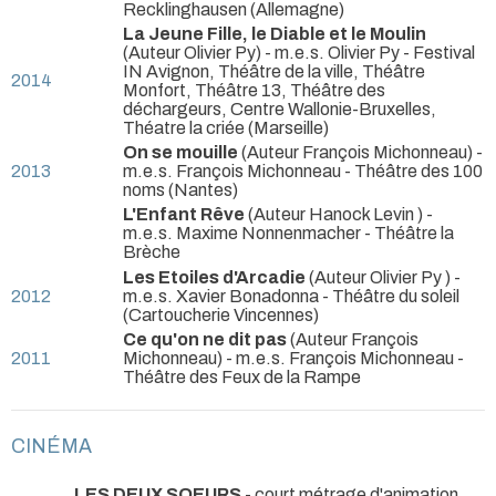
Recklinghausen (Allemagne)
La Jeune Fille, le Diable et le Moulin
(Auteur Olivier Py) - m.e.s. Olivier Py
- Festival
IN Avignon, Théâtre de la ville, Théâtre
2014
Monfort, Théâtre 13, Théâtre des
déchargeurs, Centre Wallonie-Bruxelles,
Théatre la criée (Marseille)
On se mouille
(Auteur François Michonneau) -
2013
m.e.s. François Michonneau
- Théâtre des 100
noms (Nantes)
L'Enfant Rêve
(Auteur Hanock Levin ) -
m.e.s. Maxime Nonnenmacher
- Théâtre la
Brèche
Les Etoiles d'Arcadie
(Auteur Olivier Py ) -
2012
m.e.s. Xavier Bonadonna
- Théâtre du soleil
(Cartoucherie Vincennes)
Ce qu'on ne dit pas
(Auteur François
2011
Michonneau) - m.e.s. François Michonneau
-
Théâtre des Feux de la Rampe
CINÉMA
LES DEUX SOEURS
- court métrage d'animation