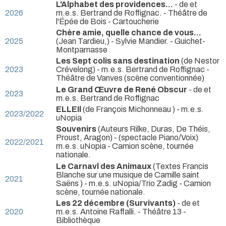
L'Alphabet des providences...
- de et
2026
m.e.s. Bertrand de Roffignac.
- Théâtre de
l'Épée de Bois - Cartoucherie
Chère amie, quelle chance de vous…
2025
(Jean Tardieu,) - Sylvie Mandier.
- Guichet-
Montparnasse
Les Sept colis sans destination
(de Nestor
2023
Crévelong) - m.e.s. Bertrand de Roffignac
-
Théâtre de Vanves (scène conventionnée)
Le Grand Œuvre de René Obscur
- de et
2023
m.e.s. Bertrand de Roffignac
ELLEIl
(de François Michonneau ) - m.e.s.
2023/2022
uNopia
Souvenirs
(Auteurs Rilke, Duras, De Théis,
Proust, Aragon) - (spectacle Piano/Voix)
2022/2021
m.e.s. uNopia
- Camion scène, tournée
nationale.
Le Carnavl des Animaux
(Textes Francis
Blanche sur une musique de Camille saint
2021
Saëns ) - m.e.s. uNopia/Trio Zadig
- Camion
scène, tournée nationale.
Les 22 décembre (Survivants)
- de et
2020
m.e.s. Antoine Raffalli.
- Théâtre 13 -
Bibliothèque