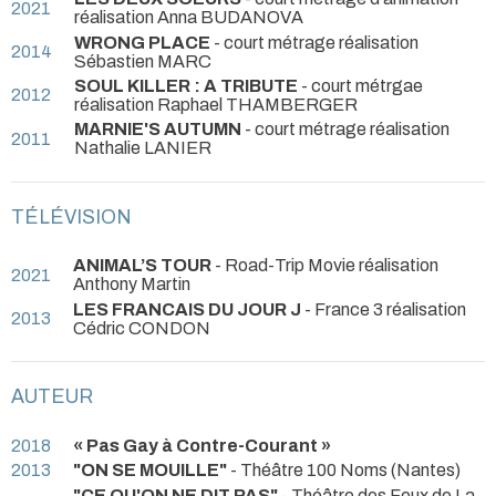
2021
réalisation Anna BUDANOVA
WRONG PLACE
- court métrage réalisation
2014
Sébastien MARC
SOUL KILLER : A TRIBUTE
- court métrgae
2012
réalisation Raphael THAMBERGER
MARNIE'S AUTUMN
- court métrage réalisation
2011
Nathalie LANIER
TÉLÉVISION
ANIMAL’S TOUR
- Road-Trip Movie réalisation
2021
Anthony Martin
LES FRANCAIS DU JOUR J
- France 3 réalisation
2013
Cédric CONDON
AUTEUR
2018
« Pas Gay à Contre-Courant »
2013
"ON SE MOUILLE"
- Théâtre 100 Noms (Nantes)
"CE QU'ON NE DIT PAS"
- Théâtre des Feux de La