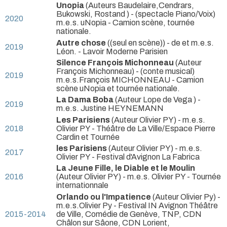
Unopia
(Auteurs Baudelaire,Cendrars,
Bukowski, Rostand ) - (spectacle Piano/Voix)
2020
m.e.s. uNopia
- Camion scène, tournée
nationale.
Autre chose
((seul en scène)) - de et m.e.s.
2019
Léon.
- Lavoir Moderne Parisien
Silence François Michonneau
(Auteur
François Michonneau) - (conte musical)
2019
m.e.s.François MICHONNEAU
- Camion
scène uNopia et tournée nationale.
La Dama Boba
(Auteur Lope de Vega ) -
2019
m.e.s. Justine HEYNEMANN
Les Parisiens
(Auteur Olivier PY) - m.e.s.
2018
Olivier PY
- Théâtre de La Ville/Espace Pierre
Cardin et Tournée
les Parisiens
(Auteur Olivier PY) - m.e.s.
2017
Olivier PY
- Festival d'Avignon La Fabrica
La Jeune Fille, le Diable et le Moulin
2016
(Auteur Olivier PY) - m.e.s. Olivier PY
- Tournée
internationnale
Orlando ou l'Impatience
(Auteur Olivier Py) -
m.e.s.Olivier Py
- Festival IN Avignon Théâtre
2015-2014
de Ville, Comédie de Genève, TNP, CDN
Châlon sur Sâone, CDN Lorient,