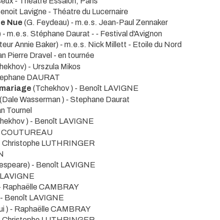
seux
- Théâtre Essaion, Paris
 Benoit Lavigne
- Théatre du Lucernaire
te Nue
(G. Feydeau) - m.e.s. Jean-Paul Zennaker
) - m.e.s. Stéphane Daurat -
- Festival d'Avignon
uteur Annie Baker) - m.e.s. Nick Millett
- Etoile du Nord
an Pierre Dravel
- en tournée
hekhov) - Urszula Mikos
 Stephane DAURAT
n mariage
(Tchekhov ) - Benoît LAVIGNE
(Dale Wasserman ) - Stephane Daurat
van Tournel
chekhov ) - Benoît LAVIGNE
nne COUTUREAU
) - Christophe LUTHRINGER
AN
espeare) - Benoît LAVIGNE
ît LAVIGNE
) - Raphaëlle CAMBRAY
) - Benoît LAVIGNE
oui ) - Raphaëlle CAMBRAY
) - Christophe LUTHRINGER