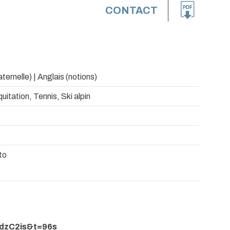
CONTACT
ternelle) | Anglais (notions)
uitation, Tennis, Ski alpin
to
ydzC2is&t=96s