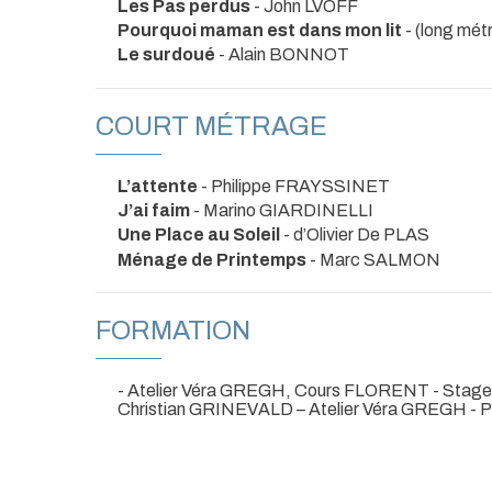
Les Pas perdus
- John LVOFF
Pourquoi maman est dans mon lit
- (long mé
Le surdoué
- Alain BONNOT
COURT MÉTRAGE
L’attente
- Philippe FRAYSSINET
J’ai faim
- Marino GIARDINELLI
Une Place au Soleil
- d’Olivier De PLAS
Ménage de Printemps
- Marc SALMON
FORMATION
- Atelier Véra GREGH, Cours FLORENT - Stage 
Christian GRINEVALD – Atelier Véra GREGH - Pet