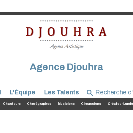
Agence Djouhra
l
L'Équipe
Les Talents
Chanteurs
Chorégraphes
Musiciens
Circassiens
Créateur Lumiè