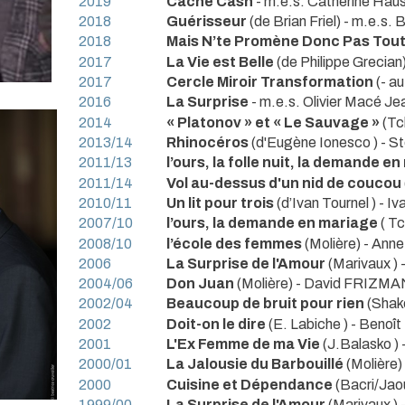
2019
Cache Cash
- m.e.s. Catherine Hau
2018
Guérisseur
(de Brian Friel) - m.e.s.
2018
Mais N’te Promène Donc Pas Tou
2017
La Vie est Belle
(de Philippe Grecian
2017
Cercle Miroir Transformation
(- a
2016
La Surprise
- m.e.s. Olivier Macé Je
2014
« Platonov » et « Le Sauvage »
(Tc
2013/14
Rhinocéros
(d'Eugène Ionesco ) -
2011/13
l’ours, la folle nuit, la demande e
2011/14
Vol au-dessus d'un nid de coucou
2010/11
Un lit pour trois
(d’Ivan Tournel ) - I
2007/10
l’ours, la demande en mariage
( T
2008/10
l’école des femmes
(Molière) - A
2006
La Surprise de l'Amour
(Marivaux 
2004/06
Don Juan
(Molière) - David FRIZM
2002/04
Beaucoup de bruit pour rien
(Shak
2002
Doit-on le dire
(E. Labiche ) - Beno
2001
L'Ex Femme de ma Vie
(J.Balasko 
2000/01
La Jalousie du Barbouillé
(Molière
2000
Cuisine et Dépendance
(Bacri/Ja
1999/00
La Surprise de l'Amour
(Marivaux 