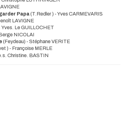
 LAVIGNE
 garder Papa
(T.Redler ) - Yves CARMEVARIS
 Benoît LAVIGNE
s : Yves. Le GUILLOCHET
 - Serge NICOLAI
ue
(Feydeau) - Stéphane VERITE
lavet ) - Françoise MERLE
.e.s. Christine. BASTIN