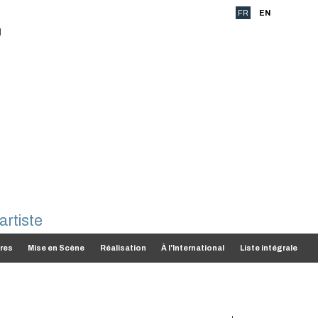
FR
EN
res
Mise en Scène
Réalisation
À l'International
Liste intégrale