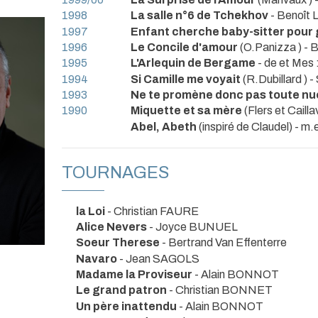
1998
La salle n°6 de Tchekhov
- Benoît
1997
Enfant cherche baby-sitter pour
1996
Le Concile d'amour
(O.Panizza ) -
1995
L'Arlequin de Bergame
- de et Me
1994
Si Camille me voyait
(R.Dubillard )
1993
Ne te promène donc pas toute n
1990
Miquette et sa mère
(Flers et Cail
Abel, Abeth
(inspiré de Claudel) - m
TOURNAGES
la Loi
- Christian FAURE
Alice Nevers
- Joyce BUNUEL
Soeur Therese
- Bertrand Van Effenterre
Navaro
- Jean SAGOLS
Madame la Proviseur
- Alain BONNOT
Le grand patron
- Christian BONNET
Un père inattendu
- Alain BONNOT