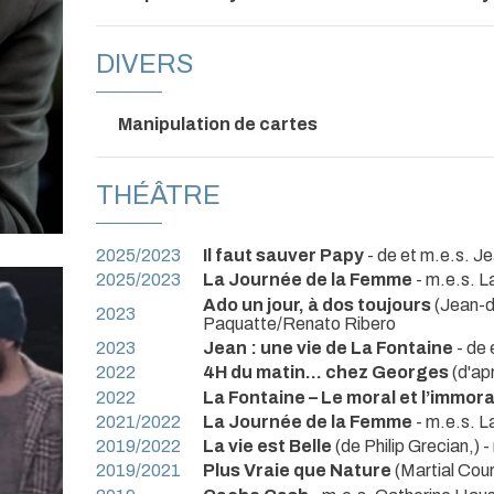
DIVERS
Manipulation de cartes
THÉÂTRE
2025/2023
Il faut sauver Papy
- de et m.e.s. 
2025/2023
La Journée de la Femme
- m.e.s. 
Ado un jour, à dos toujours
(Jean-
2023
Paquatte/Renato Ribero
2023
Jean : une vie de La Fontaine
- de 
2022
4H du matin… chez Georges
(d'ap
2022
La Fontaine – Le moral et l’immor
2021/2022
La Journée de la Femme
- m.e.s. 
2019/2022
La vie est Belle
(de Philip Grecian,)
2019/2021
Plus Vraie que Nature
(Martial Cour