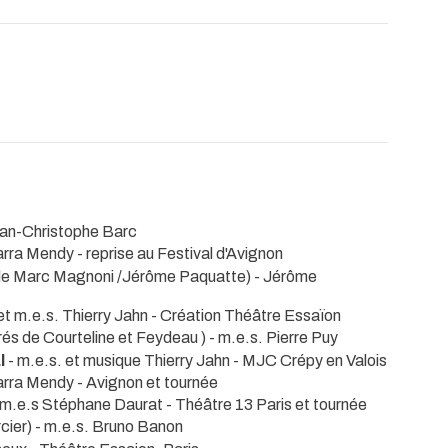
Jean-Christophe Barc
Larra Mendy
- reprise au Festival d'Avignon
de Marc Magnoni /Jérôme Paquatte) - Jérôme
et m.e.s. Thierry Jahn
- Création Théâtre Essaïon
rés de Courteline et Feydeau ) - m.e.s. Pierre Puy
al
- m.e.s. et musique Thierry Jahn
- MJC Crépy en Valois
Larra Mendy
- Avignon et tournée
 - m.e.s Stéphane Daurat
- Théâtre 13 Paris et tournée
cier) - m.e.s. Bruno Banon