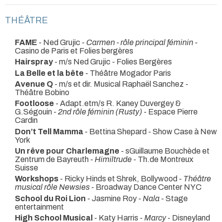
THÉÂTRE
FAME
- Ned Grujic -
Carmen - rôle principal féminin
-
Casino de Paris et Folies bergères
Hairspray
- m/s Ned Grujic
- Folies Bergères
La Belle et la bête
- Théâtre Mogador Paris
Avenue Q
- m/s et dir. Musical Raphaël Sanchez
-
Théâtre Bobino
Footloose
- Adapt.etm/s R. Kaney Duvergey &
G.Ségouin -
2nd rôle féminin (Rusty)
- Espace Pierre
Cardin
Don’t Tell Mamma
- Bettina Shepard
- Show Case à New
York
Un rêve pour Charlemagne
- sGuillaume Bouchède et
Zentrum de Bayreuth -
Himiltrude
- Th.de Montreux
Suisse
Workshops
- Ricky Hinds et Shrek, Bollywood -
Théâtre
musical rôle Newsies
- Broadway Dance Center NYC
School du Roi Lion
- Jasmine Roy -
Nala
- Stage
entertainment
High School Musical
- Katy Harris -
Marcy
- Disneyland