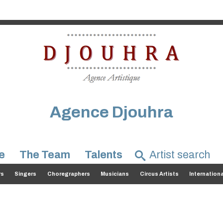
Agence Djouhra
e
The Team
Talents
rs
Singers
Choregraphers
Musicians
Circus Artists
Internation