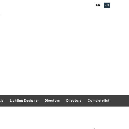
FR
EN
als
Lighting Designer
Directors
Directors
Complete list