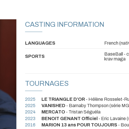
CASTING INFORMATION
LANGUAGES
French (nati
BaseBall - c
SPORTS
krav maga
TOURNAGES
2025
LE TRIANGLE D’OR
- Hélène Rosselet-Ru
2025
VANISHED
- Barnaby Thompson (série M
2024
MERCATO
- Tristan Séguéla
2023
BENOIT GENANT Officiel
- Eric Lavaine (
2016
MARION 13 ans POUR TOUJOURS
- Bou