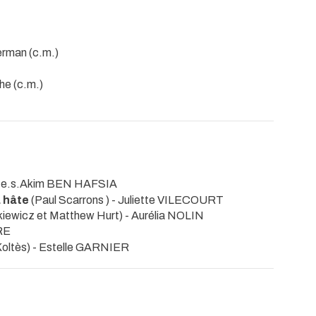
erman (c.m.)
he (c.m.)
 m.e.s.Akim BEN HAFSIA
a hâte
(Paul Scarrons ) - Juliette VILECOURT
iewicz et Matthew Hurt) - Aurélia NOLIN
RE
Koltès) - Estelle GARNIER