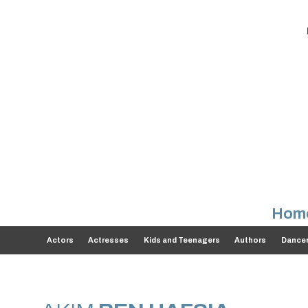
Hom
Actors
Actresses
Kids and Teenagers
Authors
Dance