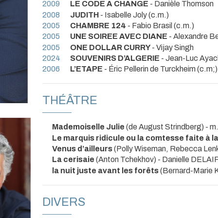
2009
LE CODE A CHANGE
- Danièle Thomson
2008
JUDITH
- Isabelle Joly (c.m.)
2005
CHAMBRE 124
- Fabio Brasil (c.m.)
2005
UNE SOIREE AVEC DIANE
- Alexandre B
2005
ONE DOLLAR CURRY
- Vijay Singh
2024
SOUVENIRS D’ALGERIE
- Jean-Luc Ayac
2006
L’ETAPE
- Éric Pellerin de Turckheim (c.m;)
THÉÂTRE
Mademoiselle Julie
(de August Strindberg) -
Le marquis ridicule ou la comtesse faite à l
Venus d’ailleurs
(Polly Wiseman, Rebecca Lenk
La cerisaie
(Anton Tchekhov) - Danielle DELAI
la nuit juste avant les forêts
(Bernard-Marie 
DIVERS