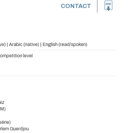
CONTACT
ve) | Arabic (native) | English (read/spoken)
ompetition level
iz
GM)
série)
rlem Guerdjou