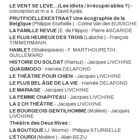
LE VENT SE LEVE...(Les idiots / irrécupérables ?)
-
conception et m.e.s. David Ayala
PRUTFICELLEKESTRAAT Une écographie de la
Belgique
(Philippe Sturbelle ) - Corine Van den BUSSCHE
LA FAMILLE REVUE
(E. de Filippo) - Pierre ASCARIDE
LE PLUS HEUREUX DES TROIS
(Labiche ) - François
TIMMERMANN
HAMLET
(Shakespeare) - F. MARTHOURET/H.
GUILLEMARD
HISTOIRE DU SOLDAT
(Ramuz) - Jacques LIVCHINE
QUASIMODO
- Hervée DELAFOND
LE THÉÂTRE POUR CHIEN
- Jacques LIVCHINE
LE PLUS BEL ÂGE DE LA VIE
- Hervée DELAFOND
LE MARIAGE
- Jacques LIVCHINE
LA FEMME CHAPITEAU
- Jacques LIVCHINE
LA 2 CH THÉÂTRE
- Jacques LIVCHINE
LE BOURGEOIS GENTILHOMME
(Molière) - Jacques
LIVCHINE
Théâtre des Deux Rives :
LA BOUTIQUE
(J. Worms) - Philippe STURBELLE
L’ÉTOURDI
(Molière ) - Alain BEZU