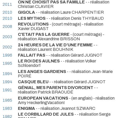
ON NE CHOISIT PAS SA FAMILLE
- - réalisation
2011
Christian CLAVIER
2010
GIGOLA
- - réalisation Laure CHARPENTIER
2010
LES MYTHOS
- - réalisation Denis THYBAUD
REVOLUTIONS
- (court métrage) - réalisation
2008
Xavier DUGAST
C'ETAIT PAS LA GUERRE
- (court métrage) -
2003
réalisation Alexandrine BRISSON
24 HEURES DE LA VIE D’UNE FEMME
- -
2002
réalisation Laurent BOUHNIK
1996
FALLAIT PAS
- - réalisation Gérard JUGNOT
LE ROI DES AULNES
- - réalisation Volker
1995
Schloendorf
LES ANGES GARDIENS
- - réalisation Jean-Marie
1994
POIRÉ
1994
CASQUE BLEU
- - réalisation Gérard JUGNOT
GÉNIAL, MES PARENTS DIVORCENT
- -
1991
réalisation Patrick BRAOUDÉ
EUROPEAN VACATIONS
- (en anglais) - réalisation
1985
Amy HeckerlingVacationI
1983
ENIGMA
- - réalisation Jeannot SZWARC
LE CORBILLARD DE JULES
- - réalisation Serge
1982